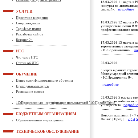
Решения для здравоохранения
18.03.2026
11 марта в Р
конкурса по автоматиза
фирмой».
подробнее
УСЛУГИ
Проектное внедрение
18.03.2026
12 марта в Р
Сопровождение
университете имени В.Ф
Тарифные планы
профессионального кон
Разработка сайтов
Битрикс 24
17.03.2026
13 марта в з
торжественное заседание
«1С:Соревнований».
по
ИТС
Что такое ИТС
Статьи об ИТС
05.03.2026
5 марта в рамках студе
Международной олимпиа
ОБУЧЕНИЕ
«1С:Предприятие 8».
Центр сертифицированного обучения
подробнее
Преподаваемые курсы
Расписание курсов
05.03.2026
5 марта в ст
разработке мобильных и
1С:Профессионал - сертификация пользователей "1С:Предприятие"
университета
подробне
БЮДЖЕТНЫМ ОРГАНИЗАЦИЯМ
Новости компании 1 - 7 
Начало | Пред. |
1
2
3
4
5
Образовательным учреждениям
ТЕХНИЧЕСКОЕ ОБСЛУЖИВАНИЕ