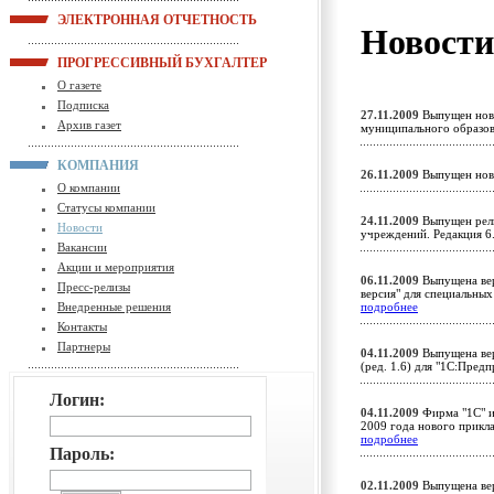
ЭЛЕКТРОННАЯ ОТЧЕТНОСТЬ
Новост
ПРОГРЕССИВНЫЙ БУХГАЛТЕР
О газете
Подписка
27.11.2009
Выпущен новы
Архив газет
муниципального образов
КОМПАНИЯ
26.11.2009
Выпущен нов
О компании
Статусы компании
24.11.2009
Выпущен рели
Новости
учреждений. Редакция 
Вакансии
Акции и мероприятия
06.11.2009
Выпущена вер
Пресс-релизы
версия" для специальны
Внедренные решения
подробнее
Контакты
Партнеры
04.11.2009
Выпущена вер
(ред. 1.6) для "1С:Пред
Логин:
04.11.2009
Фирма "1С" и
2009 года нового прикл
подробнее
Пароль:
02.11.2009
Выпущена вер