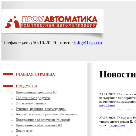
Тел/факс:
50-10-20
. Эл.почта:
info@1c-pa.ru
(4912)
Новости
ГЛАВНАЯ СТРАНИЦА
ПРОДУКТЫ
Программные продукты 1С
23.04.2026
22 апреля в 
Собственные продукты
насыщенное мероприятие
возможностям карьерно
Отраслевые решения
подробнее
Решения, практика, рекомендации
Антивирусное программное обеспечение
27.03.2026
27 марта в Р
Программное обеспечение Microsoft
университете имени В. Ф
Программное обеспечение GFI
года.
подробнее
Прайс-лист