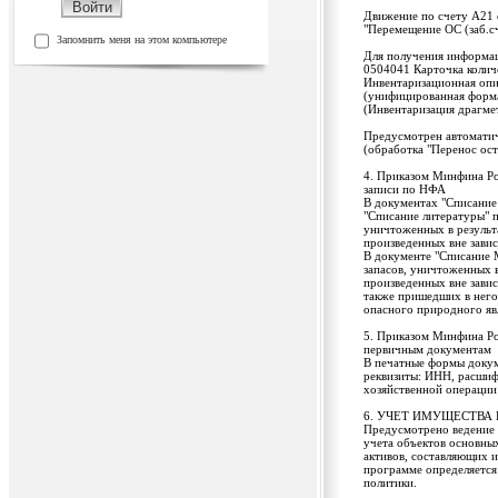
Движение по счету А21 
"Перемещение ОС (заб.сч
Запомнить меня на этом компьютере
Для получения информац
0504041 Карточка колич
Инвентаризационная опи
(унифицированная форм
(Инвентаризация драгмет
Предусмотрен автоматиче
(обработка "Перенос ост
4. Приказом Минфина Ро
записи по НФА
В документах "Списание 
"Списание литературы" 
уничтоженных в результ
произведенных вне завис
В документе "Списание 
запасов, уничтоженных в
произведенных вне завис
также пришедших в него
опасного природного яв
5. Приказом Минфина Ро
первичным документам
В печатные формы докуме
реквизиты: ИНН, расшиф
хозяйственной операции
6. УЧЕТ ИМУЩЕСТВА
Предусмотрено ведение 
учета объектов основны
активов, составляющих 
программе определяется
политики.