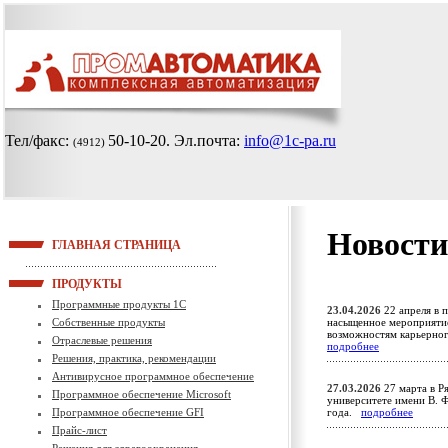
Тел/факс:
50-10-20
. Эл.почта:
info@1c-pa.ru
(4912)
Новости
ГЛАВНАЯ СТРАНИЦА
ПРОДУКТЫ
Программные продукты 1С
23.04.2026
22 апреля в 
Собственные продукты
насыщенное мероприятие
возможностям карьерно
Отраслевые решения
подробнее
Решения, практика, рекомендации
Антивирусное программное обеспечение
27.03.2026
27 марта в Р
Программное обеспечение Microsoft
университете имени В. Ф
Программное обеспечение GFI
года.
подробнее
Прайс-лист