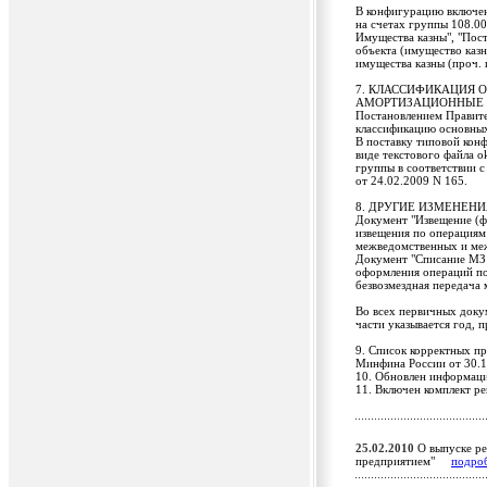
В конфигурацию включен
на счетах группы 108.00
Имущества казны", "Пос
объекта (имущество казн
имущества казны (проч. 
7. КЛАССИФИКАЦИЯ 
АМОРТИЗАЦИОННЫЕ
Постановлением Правите
классификацию основных
В поставку типовой кон
виде текстового файла o
группы в соответствии 
от 24.02.2009 N 165.
8. ДРУГИЕ ИЗМЕНЕНИ
Документ "Извещение (ф
извещения по операциям 
межведомственных и меж
Документ "Списание МЗ с
оформления операций по
безвозмездная передача 
Во всех первичных доку
части указывается год, 
9. Список корректных п
Минфина России от 30.1
10. Обновлен информац
11. Включен комплект ре
25.02.2010
О выпуске ре
предприятием"
подро