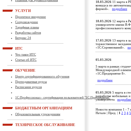
Решения для здравоохранения
18.03.2026
11 марта в Р
конкурса по автоматиза
фирмой».
подробнее
УСЛУГИ
Проектное внедрение
18.03.2026
12 марта в Р
Сопровождение
университете имени В.Ф
Тарифные планы
профессионального кон
Разработка сайтов
Битрикс 24
17.03.2026
13 марта в з
торжественное заседание
«1С:Соревнований».
по
ИТС
Что такое ИТС
Статьи об ИТС
05.03.2026
5 марта в рамках студе
Международной олимпиа
ОБУЧЕНИЕ
«1С:Предприятие 8».
Центр сертифицированного обучения
подробнее
Преподаваемые курсы
Расписание курсов
05.03.2026
5 марта в ст
разработке мобильных и
1С:Профессионал - сертификация пользователей "1С:Предприятие"
университета
подробне
БЮДЖЕТНЫМ ОРГАНИЗАЦИЯМ
Новости компании 1 - 7 
Начало | Пред. |
1
2
3
4
5
Образовательным учреждениям
ТЕХНИЧЕСКОЕ ОБСЛУЖИВАНИЕ