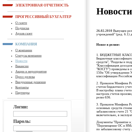
ЭЛЕКТРОННАЯ ОТЧЕТНОСТЬ
Новост
ПРОГРЕССИВНЫЙ БУХГАЛТЕР
О газете
Подписка
26.02.2010
Выпущен рели
Архив газет
учреждений" (ред. 6.1) 
КОМПАНИЯ
Новое в релизе:
О компании
1. БЮДЖЕТНЫЕ КЛАСС
Статусы компании
Бюджетные классификато
Новости
средств", "Разделы и под
"Классификация доходов
Вакансии
"КОСГУ") приведены в с
Акции и мероприятия
150н "Об утверждении У
классификации Российск
Пресс-релизы
Внедренные решения
2. Приказом Минфина Ро
счетов бюджетного учет
Контакты
В настройку плана счет
Партнеры
настроек счетов произв
релиз 636.
3. Приказом Минфина Ро
Логин:
основных средств стоим
забалансовом счете 21 
включительно, в эксплуа
Пароль:
Документы "Принятие к 
"Перемещение ОС и НМА"
по забалансовому счету 