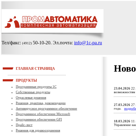
Тел/факс:
50-10-20
. Эл.почта:
info@1c-pa.ru
(4912)
Ново
ГЛАВНАЯ СТРАНИЦА
ПРОДУКТЫ
Программные продукты 1С
23.04.2026
22 
Собственные продукты
возможностям 
Отраслевые решения
Решения, практика, рекомендации
27.03.2026
27 
Антивирусное программное обеспечение
года.
подроб
Программное обеспечение Microsoft
Программное обеспечение GFI
18.03.2026
11 
Прайс-лист
Управление н
Решения для здравоохранения