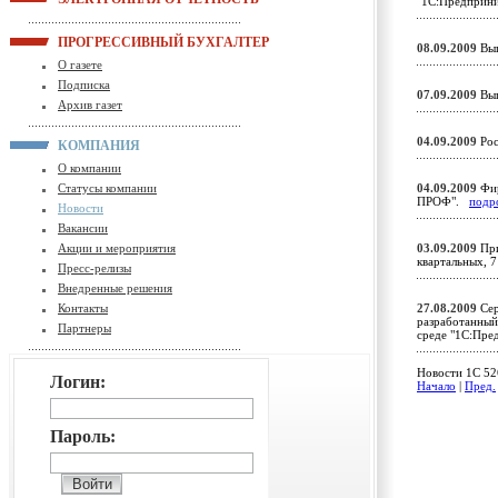
"1С:Предприн
ПРОГРЕССИВНЫЙ БУХГАЛТЕР
08.09.2009
Вып
О газете
Подписка
07.09.2009
Вып
Архив газет
04.09.2009
Рос
КОМПАНИЯ
О компании
Статусы компании
04.09.2009
Фир
ПРОФ".
подр
Новости
Вакансии
Акции и мероприятия
03.09.2009
При
квартальных, 7
Пресс-релизы
Внедренные решения
Контакты
27.08.2009
Сер
разработанный
Партнеры
среде "1С:Пре
Новости 1C 526
Логин:
Начало
|
Пред.
Пароль: