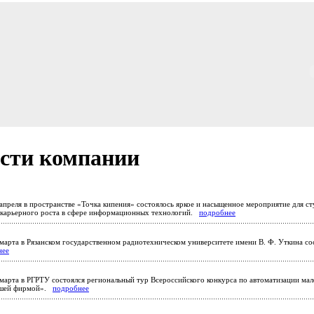
сти компании
апреля в пространстве «Точка кипения» состоялось яркое и насыщенное мероприятие для ст
карьерного роста в сфере информационных технологий.
подробнее
марта в Рязанском государственном радиотехническом университете имени В. Ф. Уткина со
нее
марта в РГРТУ состоялся региональный тур Всероссийского конкурса по автоматизации мал
ашей фирмой».
подробнее