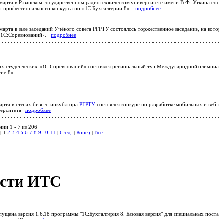
марта в Рязанском государственном радиотехническом университете имени В.Ф. Уткина сос
о профессионального конкурса по «1С:Бухгалтерии 8».
подробнее
марта в зале заседаний Учёного совета РГРТУ состоялось торжественное заседание, на кот
 «1С:Соревнований».
подробнее
ках студенческих «1С:Соревнований» состоялся региональный тур Международной олимпи
тие 8».
арта в стенах бизнес-инкубатора
РГРТУ
состоялся конкурс по разработке мобильных и веб
иверситета
подробнее
ии 1 - 7 из 206
 |
1
2
3
4
5
6
7
8
9
10
11
|
След.
|
Конец
|
Все
сти ИТС
ущена версия 1.6.18 программы "1С:Бухгалтерия 8. Базовая версия" для специальных поста