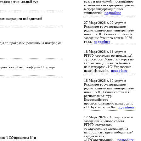
вузов и колледжей, посвящённое
тоялся региональный тур
возможностям карьерного роста
в сфере информационных
технологий.
подробнее
ором наградили победителей
27 Март 2026 г.
27 марта в
Рязанском государственном
радиотехническом университете
имени В. Ф. Уткина состоялось
заседание Учёного совета 2026
года.
подробнее
ады по программированию на платформе
18 Март 2026 г.
11 марта в
РГРТУ состоялся региональный
тур Всероссийского конкурса по
автоматизации малого бизнеса
на платформе «1С: Управление
-приложений на платформе 1С среди
нашей фирмой».
подробнее
18 Март 2026 г.
12 марта в
Рязанском государственном
радиотехническом университете
имени В.Ф. Уткина состоялся
региональный тур
Всероссийского
профессионального конкурса по
«1С:Бухгалтерии 8».
подробнее
17 Март 2026 г.
13 марта в зале
заседаний Учёного совета
РГРТУ состоялось
торжественное заседание, на
котором наградили победителей
студенческих
вок "1С:Упрощенка 8" и
«1С:Соревнований».
подробнее