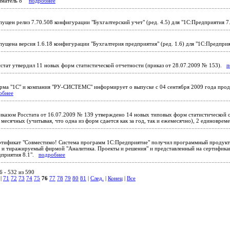
иматель 8"
подробнее
ущен релиз 7.70.508 конфигурации "Бухгалтерский учет" (ред. 4.5) для "1С:Предприятия 
ущена версия 1.6.18 конфигурации "Бухгалтерия предприятия" (ред. 1.6) для "1С:Предпри
стат утвердил 11 новых форм статистической отчетности (приказ от 28.07.2009 № 153).
п
ма "1С" и компания "РУ-СИСТЕМС" информирует о выпуске с 04 сентября 2009 года прод
обнее
казом Росстата от 16.07.2009 № 139 утверждено 14 новых типовых форм статистической о
 месячных (учитывая, что одна из форм сдается как за год, так и ежемесячно), 2 единовр
тификат "Совместимо! Система программ 1С:Предприятие" получил программный продукт
 и тиражируемый фирмой "Аналитика. Проекты и решения" и представленный на сертификац
дприятия 8.1".
подробнее
 - 532 из 590
|
71
72
73
74
75
76
77
78
79
80
81
|
След.
|
Конец
|
Все