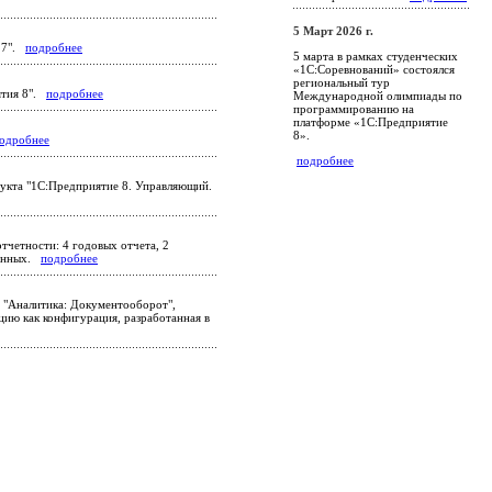
5 Март 2026 г.
7.7".
подробнее
5 марта в рамках студенческих
«1С:Соревнований» состоялся
региональный тур
ятия 8".
подробнее
Международной олимпиады по
программированию на
платформе «1С:Предприятие
8».
одробнее
подробнее
укта "1С:Предприятие 8. Управляющий.
тчетности: 4 годовых отчета, 2
еменных.
подробнее
 "Аналитика: Документооборот",
ию как конфигурация, разработанная в