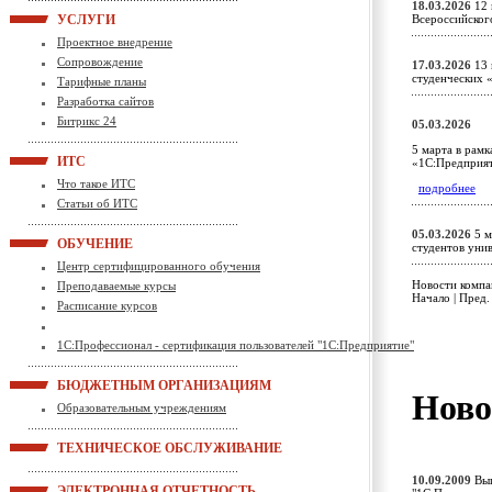
18.03.2026
12 
УСЛУГИ
Всероссийског
Проектное внедрение
Сопровождение
17.03.2026
13 
студенческих
Тарифные планы
Разработка сайтов
Битрикс 24
05.03.2026
5 марта в рам
ИТС
«1С:Предприя
Что такое ИТС
подробнее
Статьи об ИТС
05.03.2026
5 м
ОБУЧЕНИЕ
студентов ун
Центр сертифицированного обучения
Новости компан
Преподаваемые курсы
Начало | Пред.
Расписание курсов
1С:Профессионал - сертификация пользователей "1С:Предприятие"
БЮДЖЕТНЫМ ОРГАНИЗАЦИЯМ
Ново
Образовательным учреждениям
ТЕХНИЧЕСКОЕ ОБСЛУЖИВАНИЕ
10.09.2009
Вып
ЭЛЕКТРОННАЯ ОТЧЕТНОСТЬ