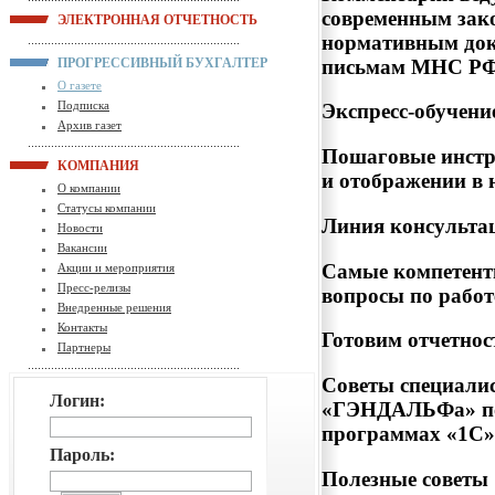
современным зак
ЭЛЕКТРОННАЯ ОТЧЕТНОСТЬ
нормативным док
письмам МНС РФ
ПРОГРЕССИВНЫЙ БУХГАЛТЕР
О газете
Подписка
Экспресс-обучени
Архив газет
Пошаговые инстр
КОМПАНИЯ
и отображении в 
О компании
Статусы компании
Линия консульта
Новости
Вакансии
Самые компетент
Акции и мероприятия
Пресс-релизы
вопросы по работ
Внедренные решения
Контакты
Готовим отчетнос
Партнеры
Советы специали
Логин:
«ГЭНДАЛЬФа» по 
программах «1С»
Пароль:
Полезные советы