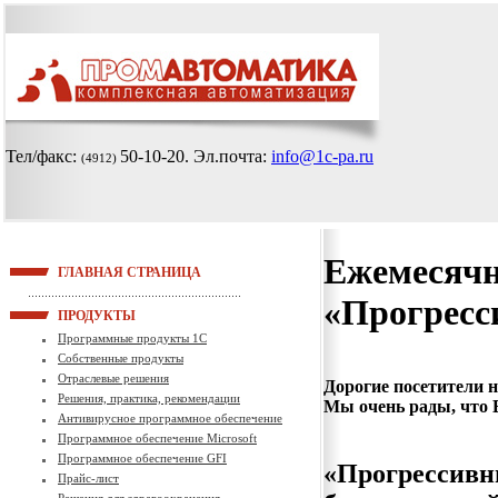
Тел/факс:
50-10-20
. Эл.почта:
info@1c-pa.ru
(4912)
Ежемесячн
ГЛАВНАЯ СТРАНИЦА
«Прогресс
ПРОДУКТЫ
Программные продукты 1С
Собственные продукты
Отраслевые решения
Дорогие посетители н
Решения, практика, рекомендации
Мы очень рады, что В
Антивирусное программное обеспечение
Программное обеспечение Microsoft
Программное обеспечение GFI
«Прогрессивн
Прайс-лист