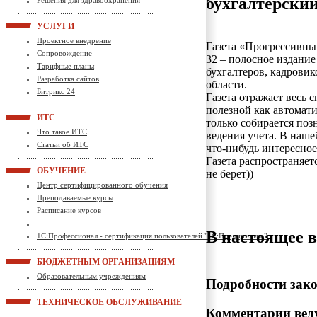
бухгалтерски
Решения для здравоохранения
УСЛУГИ
Проектное внедрение
Газета «Прогрессивный
Сопровождение
32 – полосное издани
Тарифные планы
бухгалтеров, кадровико
Разработка сайтов
области.
Битрикс 24
Газета отражает весь 
полезной как автомати
ИТС
только собирается по
Что такое ИТС
ведения учета. В наше
Статьи об ИТС
что-нибудь интересное
Газета распространяе
ОБУЧЕНИЕ
не берет))
Центр сертифицированного обучения
Преподаваемые курсы
Расписание курсов
В настоящее в
1С:Профессионал - сертификация пользователей "1С:Предприятие"
БЮДЖЕТНЫМ ОРГАНИЗАЦИЯМ
Образовательным учреждениям
Подробности зако
ТЕХНИЧЕСКОЕ ОБСЛУЖИВАНИЕ
Комментарии веду