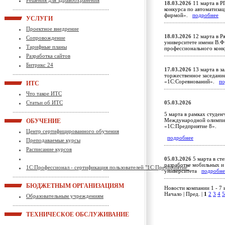
Решения для здравоохранения
18.03.2026
11 марта в Р
конкурса по автоматиза
фирмой».
подробнее
УСЛУГИ
Проектное внедрение
18.03.2026
12 марта в Р
Сопровождение
университете имени В.Ф
Тарифные планы
профессионального кон
Разработка сайтов
Битрикс 24
17.03.2026
13 марта в з
торжественное заседание
«1С:Соревнований».
по
ИТС
Что такое ИТС
Статьи об ИТС
05.03.2026
5 марта в рамках студе
Международной олимпиа
ОБУЧЕНИЕ
«1С:Предприятие 8».
Центр сертифицированного обучения
подробнее
Преподаваемые курсы
Расписание курсов
05.03.2026
5 марта в ст
разработке мобильных и
1С:Профессионал - сертификация пользователей "1С:Предприятие"
университета
подробне
БЮДЖЕТНЫМ ОРГАНИЗАЦИЯМ
Новости компании 1 - 7 
Начало | Пред. |
1
2
3
4
5
Образовательным учреждениям
ТЕХНИЧЕСКОЕ ОБСЛУЖИВАНИЕ