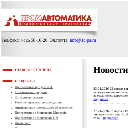
Тел/факс:
50-10-20
. Эл.почта:
info@1c-pa.ru
(4912)
Новости
ГЛАВНАЯ СТРАНИЦА
ПРОДУКТЫ
Программные продукты 1С
23.04.2026
22 апреля в 
Собственные продукты
насыщенное мероприятие
возможностям карьерно
Отраслевые решения
подробнее
Решения, практика, рекомендации
Антивирусное программное обеспечение
27.03.2026
27 марта в Р
Программное обеспечение Microsoft
университете имени В. Ф
Программное обеспечение GFI
года.
подробнее
Прайс-лист