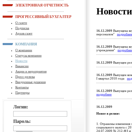
ЭЛЕКТРОННАЯ ОТЧЕТНОСТЬ
Новост
ПРОГРЕССИВНЫЙ БУХГАЛТЕР
О газете
Подписка
16.12.2009
Выпущена вер
Архив газет
персоналом"
подробне
КОМПАНИЯ
16.12.2009
Выпущена вер
О компании
учреждения"
подробне
Статусы компании
Новости
16.12.2009
Выпущен рел
Вакансии
Акции и мероприятия
16.12.2009
Выпущен комп
Пресс-релизы
I квартал 2010 года
по
Внедренные решения
Контакты
16.12.2009
Выпущен рели
Партнеры
подробнее
Логин:
16.12.2009
Новое в релизе:
Пароль:
1. Отражены изменения з
социального налога с 20
24.07.2009 № 212-ФЗ и