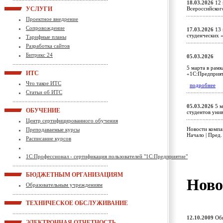
18.03.2026
12 
УСЛУГИ
Всероссийског
Проектное внедрение
Сопровождение
17.03.2026
13 
студенческих
Тарифные планы
Разработка сайтов
Битрикс 24
05.03.2026
5 марта в рам
ИТС
«1С:Предприя
Что такое ИТС
подробнее
Статьи об ИТС
05.03.2026
5 м
ОБУЧЕНИЕ
студентов ун
Центр сертифицированного обучения
Новости компан
Преподаваемые курсы
Начало | Пред.
Расписание курсов
1С:Профессионал - сертификация пользователей "1С:Предприятие"
БЮДЖЕТНЫМ ОРГАНИЗАЦИЯМ
Ново
Образовательным учреждениям
ТЕХНИЧЕСКОЕ ОБСЛУЖИВАНИЕ
12.10.2009
Обн
ЭЛЕКТРОННАЯ ОТЧЕТНОСТЬ