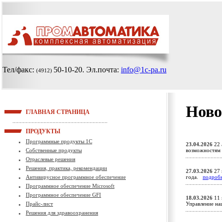
Тел/факс:
50-10-20
. Эл.почта:
info@1c-pa.ru
(4912)
Ново
ГЛАВНАЯ СТРАНИЦА
ПРОДУКТЫ
Программные продукты 1С
23.04.2026
22 
Собственные продукты
возможностям 
Отраслевые решения
Решения, практика, рекомендации
27.03.2026
27 
Антивирусное программное обеспечение
года.
подроб
Программное обеспечение Microsoft
Программное обеспечение GFI
18.03.2026
11 
Прайс-лист
Управление н
Решения для здравоохранения