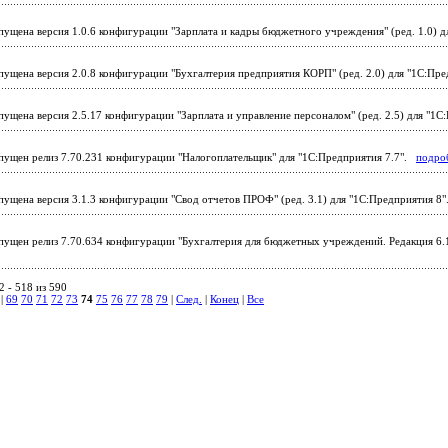
ущена версия 1.0.6 конфигурации "Зарплата и кадры бюджетного учреждения" (ред. 1.0) 
ущена версия 2.0.8 конфигурации "Бухгалтерия предприятия КОРП" (ред. 2.0) для "1С:Пр
ущена версия 2.5.17 конфигурации "Зарплата и управление персоналом" (ред. 2.5) для "1
ущен релиз 7.70.231 конфигурации "Налогоплательщик" для "1С:Предприятия 7.7".
подро
ущена версия 3.1.3 конфигурации "Свод отчетов ПРОФ" (ред. 3.1) для "1С:Предприятия 8
ущен релиз 7.70.634 конфигурации "Бухгалтерия для бюджетных учреждений. Редакция 6.1
 - 518 из 590
|
69
70
71
72
73
74
75
76
77
78
79
|
След.
|
Конец
|
Все