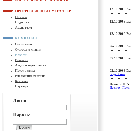
12.10.2009
Вып
ПРОГРЕССИВНЫЙ БУХГАЛТЕР
О газете
12.10.2009
Вып
Подписка
Архив газет
12.10.2009
Вып
КОМПАНИЯ
О компании
05.10.2009
Вып
Статусы компании
Новости
05.10.2009
Вып
Вакансии
Акции и мероприятия
Пресс-релизы
02.10.2009
Вып
подробнее
Внедренные решения
Контакты
Новости 1C 512
Партнеры
Начало
|
Пред.
Логин:
Пароль: