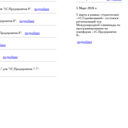
5 Март 2026 г.
для "1С:Предприятия 8".
подробнее
5 марта в рамках студенческих
«1С:Соревнований» состоялся
едприятия 8".
подробнее
региональный тур
Международной олимпиады по
программированию на
платформе «1С:Предприятие
С:Предприятия 8".
подробнее
8».
подробнее
бнее
".
подробнее
" для "1С:Предприятия 7.7".