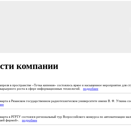
сти компании
апреля в пространстве «Точка кипения» состоялось яркое и насыщенное мероприятие для ст
карьерного роста в сфере информационных технологий.
подробнее
марта в Рязанском государственном радиотехническом университете имени В. Ф. Уткина со
нее
марта в РГРТУ состоялся региональный тур Всероссийского конкурса по автоматизации мал
ашей фирмой».
подробнее