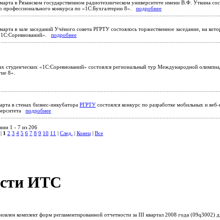
марта в Рязанском государственном радиотехническом университете имени В.Ф. Уткина сос
о профессионального конкурса по «1С:Бухгалтерии 8».
подробнее
марта в зале заседаний Учёного совета РГРТУ состоялось торжественное заседание, на кот
 «1С:Соревнований».
подробнее
ках студенческих «1С:Соревнований» состоялся региональный тур Международной олимпи
тие 8».
арта в стенах бизнес-инкубатора
РГРТУ
состоялся конкурс по разработке мобильных и веб
иверситета
подробнее
ии 1 - 7 из 206
 |
1
2
3
4
5
6
7
8
9
10
11
|
След.
|
Конец
|
Все
сти ИТС
овлен комплект форм регламентированной отчетности за III квартал 2008 года (09q3002)