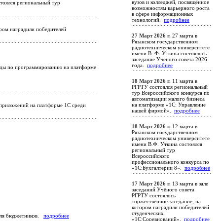
вузов и колледжей, посвящённое
тоялся региональный тур
возможностям карьерного роста
в сфере информационных
технологий.
подробнее
ором наградили победителей
27 Март 2026 г.
27 марта в
Рязанском государственном
радиотехническом университете
имени В. Ф. Уткина состоялось
заседание Учёного совета 2026
года.
подробнее
ады по программированию на платформе
18 Март 2026 г.
11 марта в
РГРТУ состоялся региональный
тур Всероссийского конкурса по
автоматизации малого бизнеса
на платформе «1С: Управление
-приложений на платформе 1С среди
нашей фирмой».
подробнее
18 Март 2026 г.
12 марта в
Рязанском государственном
радиотехническом университете
имени В.Ф. Уткина состоялся
региональный тур
Всероссийского
профессионального конкурса по
«1С:Бухгалтерии 8».
подробнее
17 Март 2026 г.
13 марта в зале
заседаний Учёного совета
РГРТУ состоялось
торжественное заседание, на
котором наградили победителей
студенческих
 для бюджетников.
подробнее
«1С:Соревнований».
подробнее