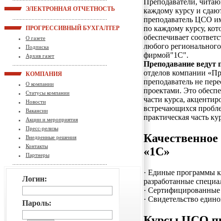
Преподаватели, читаю
ЭЛЕКТРОННАЯ ОТЧЕТНОСТЬ
каждому курсу и сдаю
преподаватель ЦСО и
по каждому курсу, кот
ПРОГРЕССИВНЫЙ БУХГАЛТЕР
обеспечивает соответ
О газете
любого региональног
Подписка
фирмой"1С".
Архив газет
П
реподавание ведут
отделов компании «Пр
КОМПАНИЯ
преподаватель не пере
О компании
проектами. Это обесп
Статусы компании
части курса, акцентир
Новости
встречающихся проблем
Вакансии
практическая часть ку
Акции и мероприятия
Пресс-релизы
Качественное 
Внедренные решения
Контакты
«1С»
Партнеры
·
Единые программы ку
Логин:
разработанные специа
·
Сертифицированные 
·
Свидетельство едино
Пароль:
Курсы ЦСО пр