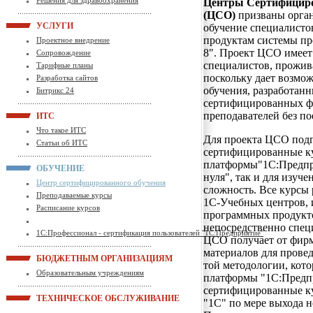
Решения для здравоохранения
Центры Сертифициро
(ЦСО)
призваны орган
УСЛУГИ
обучение специалистов
продуктам системы п
Проектное внедрение
8"
. Проект ЦСО имеет
Сопровождение
специалистов, прожив
Тарифные планы
поскольку дает возмо
Разработка сайтов
обучения, разработан
Битрикс 24
сертифицированных ф
преподавателей без по
ИТС
Что такое ИТС
Для проекта ЦСО под
Статьи об ИТС
сертифицированные ку
платформы"1С:Предпри
ОБУЧЕНИЕ
нуля", так и для изу
Центр сертифицированного обучения
сложность. Все курсы
Преподаваемые курсы
1С-Учебных центров,
Расписание курсов
программных продукто
непосредственно спец
1С:Профессионал - сертификация пользователей "1С:Предприятие"
ЦСО получает от фир
материалов для прове
БЮДЖЕТНЫМ ОРГАНИЗАЦИЯМ
той методологии, кот
Образовательным учреждениям
платформы "1С:Предпр
сертифицированные к
ТЕХНИЧЕСКОЕ ОБСЛУЖИВАНИЕ
"1С" по мере выхода 