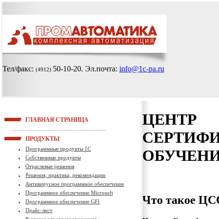
Тел/факс:
50-10-20
. Эл.почта:
info@1c-pa.ru
(4912)
ЦЕНТР
ГЛАВНАЯ СТРАНИЦА
СЕРТИФ
ПРОДУКТЫ
Программные продукты 1С
ОБУЧЕН
Собственные продукты
Отраслевые решения
Решения, практика, рекомендации
Антивирусное программное обеспечение
Программное обеспечение Microsoft
Что такое ЦС
Программное обеспечение GFI
Прайс-лист