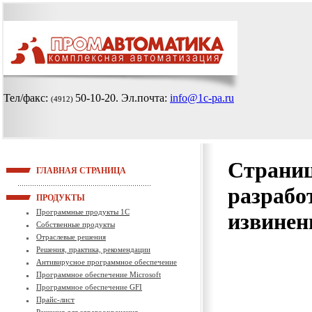
Тел/факс:
50-10-20
. Эл.почта:
info@1c-pa.ru
(4912)
Страниц
ГЛАВНАЯ СТРАНИЦА
разрабо
ПРОДУКТЫ
Программные продукты 1С
извинен
Собственные продукты
Отраслевые решения
Решения, практика, рекомендации
Антивирусное программное обеспечение
Программное обеспечение Microsoft
Программное обеспечение GFI
Прайс-лист