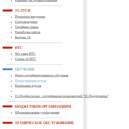
Решения для здравоохранения
УСЛУГИ
Проектное внедрение
Сопровождение
Тарифные планы
Разработка сайтов
Битрикс 24
ИТС
Что такое ИТС
Статьи об ИТС
ОБУЧЕНИЕ
Центр сертифицированного обучения
Преподаваемые курсы
Расписание курсов
1С:Профессионал - сертификация пользователей "1С:Предприятие"
БЮДЖЕТНЫМ ОРГАНИЗАЦИЯМ
Образовательным учреждениям
ТЕХНИЧЕСКОЕ ОБСЛУЖИВАНИЕ