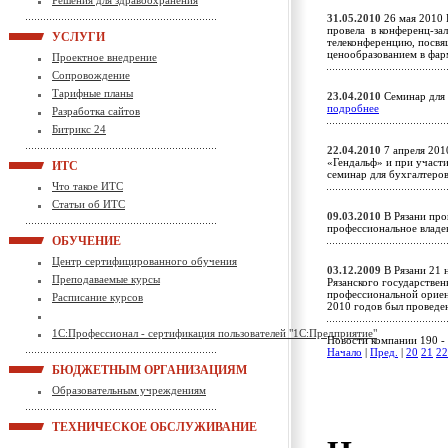
Решения для здравоохранения
31.05.2010
26 мая 2010 
провела в конференц-зал
УСЛУГИ
телеконференцию, посв
ценообразованием в фа
Проектное внедрение
Сопровождение
Тарифные планы
23.04.2010
Семинар для 
подробнее
Разработка сайтов
Битрикс 24
22.04.2010
7 апреля 201
«Гендальф» и при участи
ИТС
семинар для бухгалтеро
Что такое ИТС
Статьи об ИТС
09.03.2010
В Рязани про
профессиональное влад
ОБУЧЕНИЕ
Центр сертифицированного обучения
03.12.2009
В Рязани 21 
Преподаваемые курсы
Рязанского государствен
профессиональной ориен
Расписание курсов
2010 годов был провед
1С:Профессионал - сертификация пользователей "1С:Предприятие"
Новости компании 190 - 
Начало
|
Пред.
|
20
21
22
БЮДЖЕТНЫМ ОРГАНИЗАЦИЯМ
Образовательным учреждениям
ТЕХНИЧЕСКОЕ ОБСЛУЖИВАНИЕ