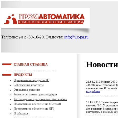
Тел/факс:
50-10-20
. Эл.почта:
info@1c-pa.ru
(4912)
Новости
ГЛАВНАЯ СТРАНИЦА
ПРОДУКТЫ
Программные продукты 1С
22.06.2010
9 июня 2010 
Собственные продукты
«1С:Документооборот 8»
специалистов ИТ-служб
Отраслевые решения
подробнее
Решения, практика, рекомендации
Антивирусное программное обеспечение
15.06.2010
Телеконферен
Программное обеспечение Microsoft
системе "1С: Управлени
Программное обеспечение GFI
для развития бизнеса пр
состоялась 2 июня 201
Прайс-лист