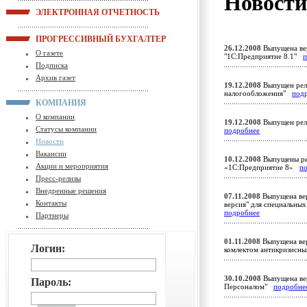
Новост
ЭЛЕКТРОННАЯ ОТЧЕТНОСТЬ
ПРОГРЕССИВНЫЙ БУХГАЛТЕР
26.12.2008
Выпущена вер
О газете
"1С:Предприятие 8.1"
п
Подписка
Архив газет
19.12.2008
Выпущен рели
налогообложения"
под
КОМПАНИЯ
О компании
19.12.2008
Выпущен рели
Статусы компании
подробнее
Новости
Вакансии
10.12.2008
Выпущены ре
Акции и мероприятия
«1С:Предприятие 8»
п
Пресс-релизы
Внедренные решения
07.11.2008
Выпущена вер
Контакты
версия" для специальны
подробнее
Партнеры
01.11.2008
Выпущена вер
Логин:
комлектом антикризисны
30.10.2008
Выпущена вер
Пароль:
Персоналом"
подробне