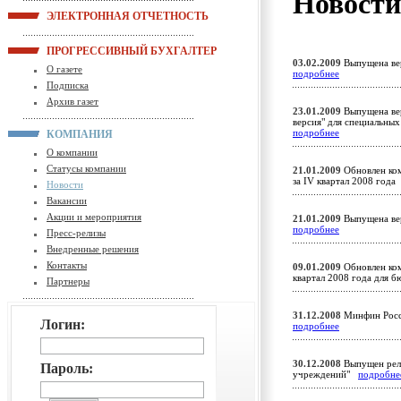
Новост
ЭЛЕКТРОННАЯ ОТЧЕТНОСТЬ
ПРОГРЕССИВНЫЙ БУХГАЛТЕР
03.02.2009
Выпущена вер
О газете
подробнее
Подписка
Архив газет
23.01.2009
Выпущена вер
версия" для специальны
подробнее
КОМПАНИЯ
О компании
Статусы компании
21.01.2009
Обновлен ком
за IV квартал 2008 год
Новости
Вакансии
Акции и мероприятия
21.01.2009
Выпущена вер
подробнее
Пресс-релизы
Внедренные решения
Контакты
09.01.2009
Обновлен ком
квартал 2008 года для
Партнеры
31.12.2008
Минфин Росс
Логин:
подробнее
30.12.2008
Выпущен рели
Пароль:
учреждений"
подробне