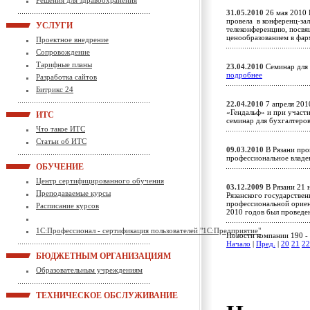
Решения для здравоохранения
31.05.2010
26 мая 2010 
провела в конференц-зал
УСЛУГИ
телеконференцию, посв
ценообразованием в фа
Проектное внедрение
Сопровождение
Тарифные планы
23.04.2010
Семинар для 
подробнее
Разработка сайтов
Битрикс 24
22.04.2010
7 апреля 201
«Гендальф» и при участи
ИТС
семинар для бухгалтеро
Что такое ИТС
Статьи об ИТС
09.03.2010
В Рязани про
профессиональное влад
ОБУЧЕНИЕ
Центр сертифицированного обучения
03.12.2009
В Рязани 21 
Преподаваемые курсы
Рязанского государствен
профессиональной ориен
Расписание курсов
2010 годов был провед
1С:Профессионал - сертификация пользователей "1С:Предприятие"
Новости компании 190 - 
Начало
|
Пред.
|
20
21
22
БЮДЖЕТНЫМ ОРГАНИЗАЦИЯМ
Образовательным учреждениям
ТЕХНИЧЕСКОЕ ОБСЛУЖИВАНИЕ