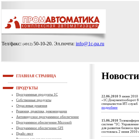
Тел/факс:
50-10-20
. Эл.почта:
info@1c-pa.ru
(4912)
Новости
ГЛАВНАЯ СТРАНИЦА
ПРОДУКТЫ
Программные продукты 1С
22.06.2010
9 июня 2010 
Собственные продукты
«1С:Документооборот 8»
специалистов ИТ-служб
Отраслевые решения
подробнее
Решения, практика, рекомендации
Антивирусное программное обеспечение
15.06.2010
Телеконферен
Программное обеспечение Microsoft
системе "1С: Управлени
Программное обеспечение GFI
для развития бизнеса пр
состоялась 2 июня 201
Прайс-лист