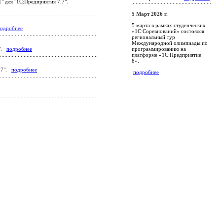
" для "1С:Предприятия 7.7".
5 Март 2026 г.
5 марта в рамках студенческих
одробнее
«1С:Соревнований» состоялся
региональный тур
Международной олимпиады по
программированию на
7".
подробнее
платформе «1С:Предприятие
8».
7.7".
подробнее
подробнее