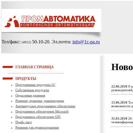
Тел/факс:
50-10-20
. Эл.почта:
info@1c-pa.ru
(4912)
Ново
ГЛАВНАЯ СТРАНИЦА
ПРОДУКТЫ
Программные продукты 1С
22.06.2010
9 и
Собственные продукты
руководителей
Отраслевые решения
Решения, практика, рекомендации
15.06.2010
Тел
Антивирусное программное обеспечение
возможности д
Программное обеспечение Microsoft
Программное обеспечение GFI
31.05.2010
26 
Прайс-лист
телеконференц
Решения для здравоохранения