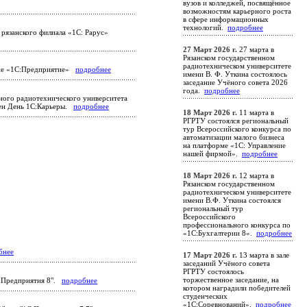
вузов и колледжей, посвящённое
возможностям карьерного роста
в сфере информационных
технологий.
подробнее
рязанского филиала «1С: Рарус»
27 Март 2026 г.
27 марта в
Рязанском государственном
радиотехническом университете
ение «1С:Предприятие»
подробнее
имени В. Ф. Уткина состоялось
заседание Учёного совета 2026
года.
подробнее
нного радиотехнического университета
ден День 1С:Карьеры.
подробнее
18 Март 2026 г.
11 марта в
РГРТУ состоялся региональный
тур Всероссийского конкурса по
автоматизации малого бизнеса
на платформе «1С: Управление
нашей фирмой».
подробнее
18 Март 2026 г.
12 марта в
Рязанском государственном
радиотехническом университете
имени В.Ф. Уткина состоялся
региональный тур
Всероссийского
профессионального конкурса по
«1С:Бухгалтерии 8».
подробнее
бнее
17 Март 2026 г.
13 марта в зале
заседаний Учёного совета
РГРТУ состоялось
торжественное заседание, на
С:Предприятия 8".
подробнее
котором наградили победителей
студенческих
«1С:Соревнований».
подробнее