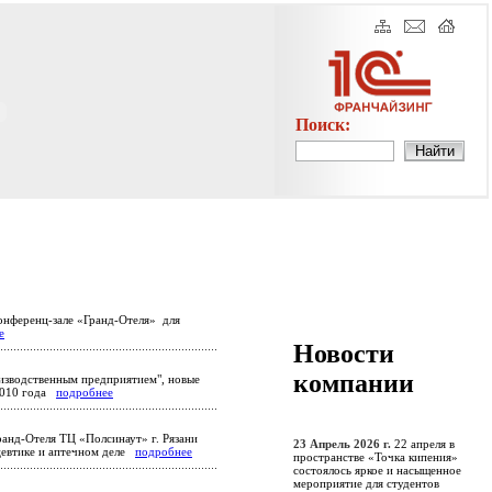
Поиск:
онференц-зале «Гранд-Отеля» для
е
Новости
компании
изводственным предприятием", новые
 2010 года
подробнее
анд-Отеля ТЦ «Полсинаут» г. Рязани
23 Апрель 2026 г.
22 апреля в
цевтике и аптечном деле
подробнее
пространстве «Точка кипения»
состоялось яркое и насыщенное
мероприятие для студентов