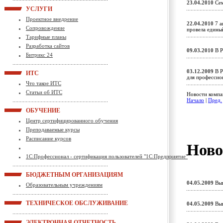
23.04.2010
Сем
УСЛУГИ
Проектное внедрение
22.04.2010
7 а
Сопровождение
провела едины
Тарифные планы
Разработка сайтов
09.03.2010
В Р
Битрикс 24
03.12.2009
В Р
ИТС
для профессио
Что такое ИТС
Статьи об ИТС
Новости компа
Начало
|
Пред.
ОБУЧЕНИЕ
Центр сертифицированного обучения
Преподаваемые курсы
Расписание курсов
Ново
1С:Профессионал - сертификация пользователей "1С:Предприятие"
БЮДЖЕТНЫМ ОРГАНИЗАЦИЯМ
04.05.2009
Вып
Образовательным учреждениям
ТЕХНИЧЕСКОЕ ОБСЛУЖИВАНИЕ
04.05.2009
Вып
ЭЛЕКТРОННАЯ ОТЧЕТНОСТЬ