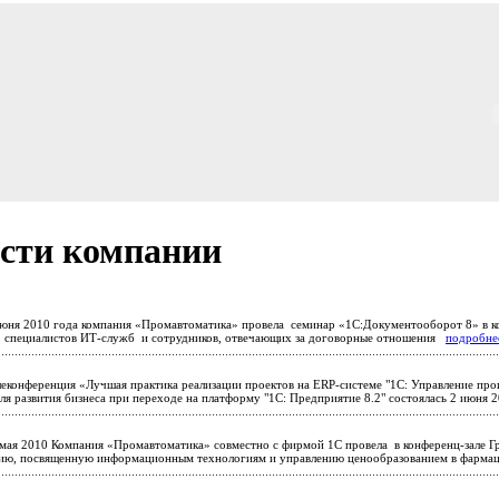
сти компании
юня 2010 года компания «Промавтоматика» провела семинар «1С:Документооборот 8» в к
, специалистов ИТ-служб и сотрудников, отвечающих за договорные отношения
подробне
еконференция «Лучшая практика реализации проектов на ERP-системе "1С: Управление про
ля развития бизнеса при переходе на платформу "1С: Предприятие 8.2" состоялась 2 июня
мая 2010 Компания «Промавтоматика» совместно с фирмой 1С провела в конференц-зале Гр
ию, посвященную информационным технологиям и управлению ценообразованием в фарма