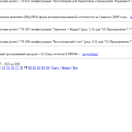
ущен релиз 7.70.632 конфигурации "Бухгалтерия для бюджетных учреждений. Редакция 6.1
овлен комплект (09q1004) форм регламентированной отчетности за I квартал 2009 года.
п
ущен релиз 7.70.287 конфигурации "Зарплата + Кадры" (ред. 2.3) для "1С:Предприятия 7.
ущен релиз 7.70.506 конфигурации "Бухгалтерский учет" (ред. 4.5) для "1С:Предприятия 
ый программный продукт «1С:Свод отчетов 8 ПРОФ».
подробнее
 - 553 из 590
|
74
75
76
77
78
79
80
81
82
83
84
|
След.
|
Конец
|
Все