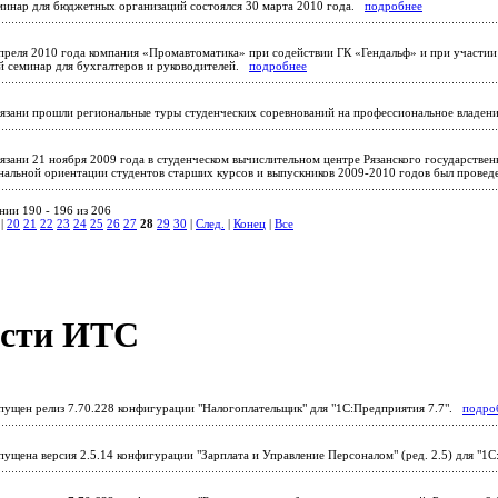
инар для бюджетных организаций состоялся 30 марта 2010 года.
подробнее
преля 2010 года компания «Промавтоматика» при содействии ГК «Гендальф» и при участии 
й семинар для бухгалтеров и руководителей.
подробнее
язани прошли региональные туры студенческих соревнований на профессиональное влад
язани 21 ноября 2009 года в студенческом вычислительном центре Рязанского государстве
нальной ориентации студентов старших курсов и выпускников 2009-2010 годов был прове
нии 190 - 196 из 206
|
20
21
22
23
24
25
26
27
28
29
30
|
След.
|
Конец
|
Все
сти ИТС
ущен релиз 7.70.228 конфигурации "Налогоплательщик" для "1С:Предприятия 7.7".
подро
ущена версия 2.5.14 конфигурации "Зарплата и Управление Персоналом" (ред. 2.5) для "1