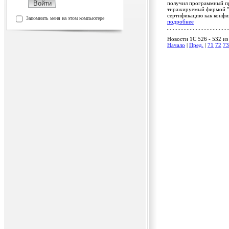
получил программный пр
тиражируемый фирмой "А
сертификацию как конфи
Запомнить меня на этом компьютере
подробнее
Новости 1C 526 - 532 из
Начало
|
Пред.
|
71
72
73