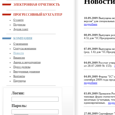
Новост
ЭЛЕКТРОННАЯ ОТЧЕТНОСТЬ
ПРОГРЕССИВНЫЙ БУХГАЛТЕР
10.09.2009
Выпущена вер
О газете
версия" для специальны
подробнее
Подписка
Архив газет
08.09.2009
Выпущен рели
4.5) для "1С:Предприят
КОМПАНИЯ
О компании
Статусы компании
07.09.2009
Выпущена вер
(ред. 1.6) для "1С:Пред
Новости
Вакансии
Акции и мероприятия
04.09.2009
Росстат утве
от 28.07.2009 № 153).
Пресс-релизы
Внедренные решения
Контакты
04.09.2009
Фирма "1С" 
сентября 2009 года про
Партнеры
подробнее
Логин:
03.09.2009
Приказом Рос
типовых форм статистиче
месячных (учитывая, что 
единовременных.
подр
Пароль:
27.08.2009
Сертификат "