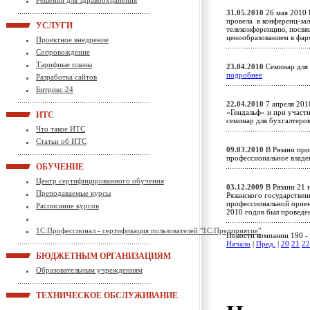
Решения для здравоохранения
31.05.2010
26 мая 2010 
провела в конференц-зал
УСЛУГИ
телеконференцию, посв
ценообразованием в фа
Проектное внедрение
Сопровождение
Тарифные планы
23.04.2010
Семинар для 
подробнее
Разработка сайтов
Битрикс 24
22.04.2010
7 апреля 201
«Гендальф» и при участи
ИТС
семинар для бухгалтеро
Что такое ИТС
Статьи об ИТС
09.03.2010
В Рязани про
профессиональное влад
ОБУЧЕНИЕ
Центр сертифицированного обучения
03.12.2009
В Рязани 21 
Преподаваемые курсы
Рязанского государствен
профессиональной ориен
Расписание курсов
2010 годов был провед
1С:Профессионал - сертификация пользователей "1С:Предприятие"
Новости компании 190 - 
Начало
|
Пред.
|
20
21
22
БЮДЖЕТНЫМ ОРГАНИЗАЦИЯМ
Образовательным учреждениям
ТЕХНИЧЕСКОЕ ОБСЛУЖИВАНИЕ