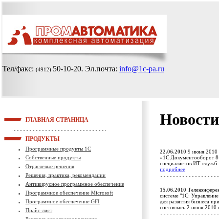
Тел/факс:
50-10-20
. Эл.почта:
info@1c-pa.ru
(4912)
Новости
ГЛАВНАЯ СТРАНИЦА
ПРОДУКТЫ
Программные продукты 1С
22.06.2010
9 июня 2010 
Собственные продукты
«1С:Документооборот 8»
специалистов ИТ-служб
Отраслевые решения
подробнее
Решения, практика, рекомендации
Антивирусное программное обеспечение
15.06.2010
Телеконферен
Программное обеспечение Microsoft
системе "1С: Управлени
Программное обеспечение GFI
для развития бизнеса пр
состоялась 2 июня 201
Прайс-лист