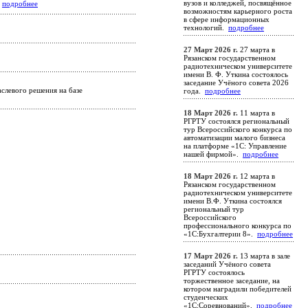
вузов и колледжей, посвящённое
и
подробнее
возможностям карьерного роста
в сфере информационных
технологий.
подробнее
27 Март 2026 г.
27 марта в
Рязанском государственном
радиотехническом университете
имени В. Ф. Уткина состоялось
заседание Учёного совета 2026
слевого решения на базе
года.
подробнее
18 Март 2026 г.
11 марта в
РГРТУ состоялся региональный
тур Всероссийского конкурса по
автоматизации малого бизнеса
на платформе «1С: Управление
нашей фирмой».
подробнее
18 Март 2026 г.
12 марта в
Рязанском государственном
радиотехническом университете
имени В.Ф. Уткина состоялся
региональный тур
Всероссийского
профессионального конкурса по
«1С:Бухгалтерии 8».
подробнее
17 Март 2026 г.
13 марта в зале
заседаний Учёного совета
РГРТУ состоялось
торжественное заседание, на
котором наградили победителей
студенческих
«1С:Соревнований».
подробнее