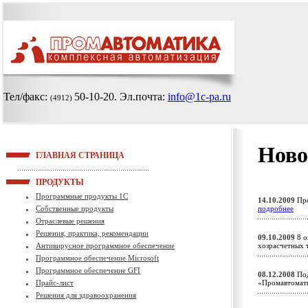
Тел/факс:
50-10-20
. Эл.почта:
info@1c-pa.ru
(4912)
Ново
ГЛАВНАЯ СТРАНИЦА
ПРОДУКТЫ
Программные продукты 1С
14.10.2009
Про
Собственные продукты
подробнее
Отраслевые решения
Решения, практика, рекомендации
09.10.2009
8 о
Антивирусное программное обеспечение
хозрасчетных
Программное обеспечение Microsoft
Программное обеспечение GFI
08.12.2008
Под
Прайс-лист
«Промавтомати
Решения для здравоохранения