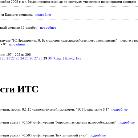
ноября 2008 г. в г. Рязани прошел семинар по системам управления инженерными данным
ги Единого семинара
подробнее
ный семинар 15 октября
подробнее
ыпуске "1С:Предприятие 8. Бухгалтерия сельскохозяйственного предприятия" – нового отра
рия 8"
подробнее
нии 197 - 203 из 206
|
20
21
22
23
24
25
26
27
28
29
30
|
След.
|
Конец
|
Все
сти ИТС
ущена версия 8.1.13 технологической платформы "1С:Предприятие 8.1"
подробнее
ущен релиз 7.70.159 конфигурации "Упрощенная система налогообложения"
подробнее
ущен релиз 7.70.503 конфигурации "Бухгалтерский учет"
подробнее