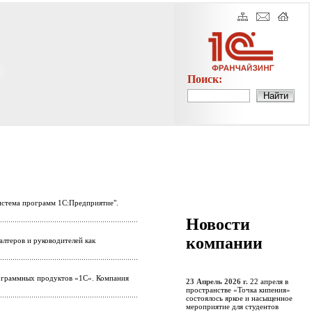
Поиск:
Система программ 1С:Предприятие".
Новости
компании
лтеров и руководителей как
рограммных продуктов «1С». Компания
23 Апрель 2026 г.
22 апреля в
пространстве «Точка кипения»
состоялось яркое и насыщенное
мероприятие для студентов