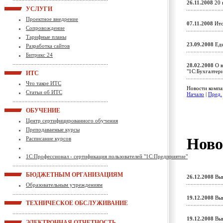
26.11.2008
20 
УСЛУГИ
Проектное внедрение
07.11.2008
Ито
Сопровождение
Тарифные планы
23.09.2008
Еди
Разработка сайтов
Битрикс 24
28.02.2008
О в
"1С:Бухгалте
ИТС
Что такое ИТС
Новости компа
Статьи об ИТС
Начало
|
Пред.
ОБУЧЕНИЕ
Центр сертифицированного обучения
Преподаваемые курсы
Ново
Расписание курсов
1С:Профессионал - сертификация пользователей "1С:Предприятие"
БЮДЖЕТНЫМ ОРГАНИЗАЦИЯМ
26.12.2008
Вып
Образовательным учреждениям
19.12.2008
Вып
ТЕХНИЧЕСКОЕ ОБСЛУЖИВАНИЕ
19.12.2008
Вып
ЭЛЕКТРОННАЯ ОТЧЕТНОСТЬ