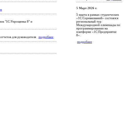
5 Март 2026 г.
ее
5 марта в рамках студенческих
«1С:Соревнований» состоялся
региональный тур
вок "1С:Упрощенка 8" и
Международной олимпиады по
программированию на
платформе «1С:Предприятие
8».
х отчетов для руководителя
подробнее
подробнее