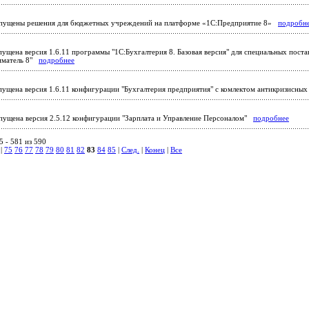
ущены решения для бюджетных учреждений на платформе «1С:Предприятие 8»
подробн
ущена версия 1.6.11 программы "1С:Бухгалтерия 8. Базовая версия" для специальных поста
иматель 8"
подробнее
ущена версия 1.6.11 конфигурации "Бухгалтерия предприятия" с комлектом антикризисны
ущена версия 2.5.12 конфигурации "Зарплата и Управление Персоналом"
подробнее
 - 581 из 590
|
75
76
77
78
79
80
81
82
83
84
85
|
След.
|
Конец
|
Все