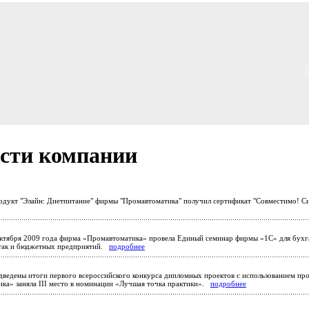
сти компании
дукт "Элайн: Диетпитание" фирмы "Промавтоматика" получил сертификат "Совместимо! 
ктября 2009 года фирма «Промавтоматика» провела Единый семинар фирмы «1С» для бухга
 так и бюджетных предприятий.
подробнее
ведены итоги первого всероссийского конкурса дипломных проектов с использованием п
ка» заняла III место в номинации «Лучшая точка практики».
подробнее