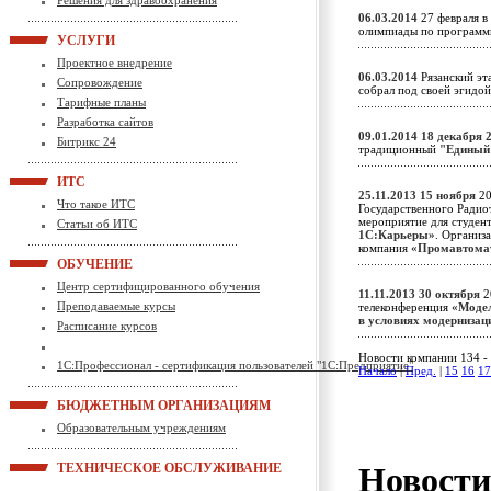
Решения для здравоохранения
06.03.2014
27 февраля в
олимпиады по программ
УСЛУГИ
Проектное внедрение
06.03.2014
Рязанский эта
Сопровождение
собрал под своей эгидо
Тарифные планы
Разработка сайтов
09.01.2014
18 декабря 
Битрикс 24
традиционный
"Единый
ИТС
25.11.2013
15 ноября
20
Что такое ИТС
Государственного Радио
мероприятие для студен
Статьи об ИТС
1С:Карьеры»
. Организ
компания
«Промавтома
ОБУЧЕНИЕ
Центр сертифицированного обучения
11.11.2013
30 октября
2
Преподаваемые курсы
телеконференция
«Модел
в условиях модерниза
Расписание курсов
Новости компании 134 - 
1С:Профессионал - сертификация пользователей "1С:Предприятие"
Начало
|
Пред.
|
15
16
17
БЮДЖЕТНЫМ ОРГАНИЗАЦИЯМ
Образовательным учреждениям
Новост
ТЕХНИЧЕСКОЕ ОБСЛУЖИВАНИЕ