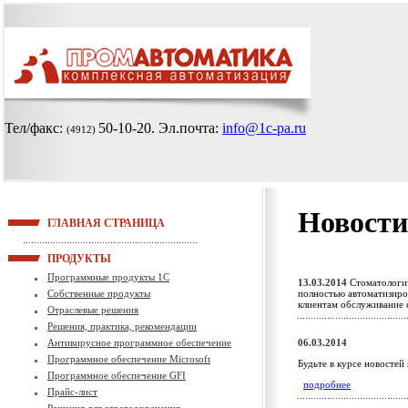
Тел/факс:
50-10-20
. Эл.почта:
info@1c-pa.ru
(4912)
Новости
ГЛАВНАЯ СТРАНИЦА
ПРОДУКТЫ
Программные продукты 1С
13.03.2014
Стоматологич
Собственные продукты
полностью автоматизиро
клиентам обслуживание
Отраслевые решения
Решения, практика, рекомендации
Антивирусное программное обеспечение
06.03.2014
Программное обеспечение Microsoft
Будьте в курсе новостей
Программное обеспечение GFI
подробнее
Прайс-лист