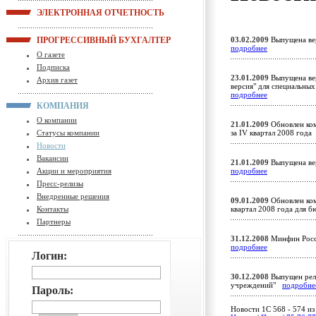
ЭЛЕКТРОННАЯ ОТЧЕТНОСТЬ
ПРОГРЕССИВНЫЙ БУХГАЛТЕР
03.02.2009
Выпущена вер
подробнее
О газете
Подписка
23.01.2009
Выпущена вер
Архив газет
версия" для специальны
подробнее
КОМПАНИЯ
О компании
21.01.2009
Обновлен ком
Статусы компании
за IV квартал 2008 год
Новости
Вакансии
21.01.2009
Выпущена вер
Акции и мероприятия
подробнее
Пресс-релизы
Внедренные решения
09.01.2009
Обновлен ком
Контакты
квартал 2008 года для
Партнеры
31.12.2008
Минфин Росс
подробнее
Логин:
30.12.2008
Выпущен рели
учреждений"
подробне
Пароль:
Новости 1C 568 - 574 из