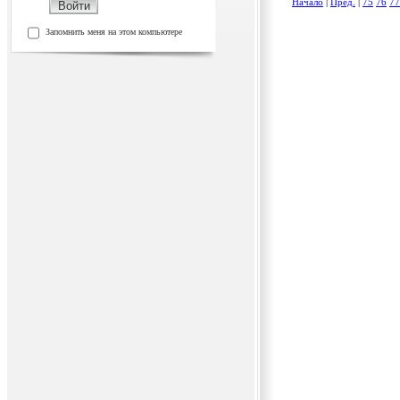
Начало
|
Пред.
|
75
76
77
Запомнить меня на этом компьютере