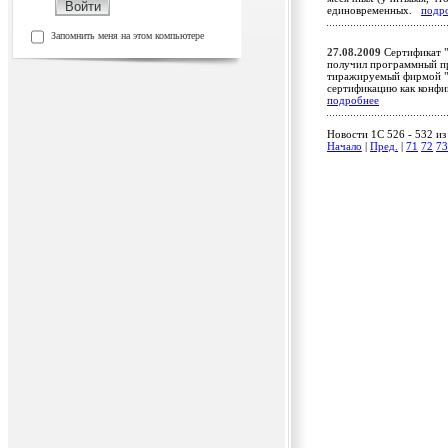
единовременных.
подр
Запомнить меня на этом компьютере
27.08.2009
Сертификат "
получил программный пр
тиражируемый фирмой "А
сертификацию как конфи
подробнее
Новости 1C 526 - 532 из
Начало
|
Пред.
|
71
72
73