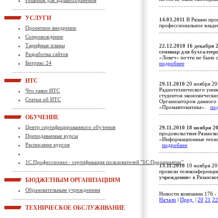
Решения для здравоохранения
УСЛУГИ
14.03.2011
В Рязани про
профессиональное влад
Проектное внедрение
Сопровождение
Тарифные планы
22.12.2010
16 декабря 
семинар для бухгалтер
Разработка сайтов
«Ловеч» почти не было 
Битрикс 24
подробнее
ИТС
29.11.2010
20 ноября 20
Радиотехнического унив
Что такое ИТС
студентов экономически
Статьи об ИТС
Организатором данного 
«Промавтоматика».
по
ОБУЧЕНИЕ
Центр сертифицированного обучения
29.11.2010
18 ноября 2
продовольствия Рязанско
Преподаваемые курсы
«Информационные технол
Расписание курсов
подробнее
1С:Профессионал - сертификация пользователей "1С:Предприятие"
15.11.2010
10 ноября 20
провели телеконференц
учреждения»
в Рязанск
БЮДЖЕТНЫМ ОРГАНИЗАЦИЯМ
Образовательным учреждениям
Новости компании 176 - 
Начало
|
Пред.
|
20
21
22
ТЕХНИЧЕСКОЕ ОБСЛУЖИВАНИЕ