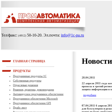
Тел/факс:
50-10-20
. Эл.почта:
info@1c-pa.ru
(4912)
Новости
ГЛАВНАЯ СТРАНИЦА
ПРОДУКТЫ
Программные продукты 1С
28.04.2011
Собственные продукты
22 апреля 2011 года к
Отраслевые решения
провела в третий реги
защита информации в 
Решения, практика, рекомендации
Антивирусное программное обеспечение
подробнее
Программное обеспечение Microsoft
Программное обеспечение GFI
07.04.2011
6 апреля 20
Прайс-лист
для бухгалтеров и рук
почти не было свободны