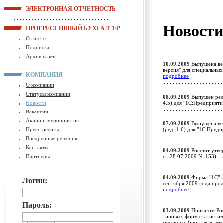
ЭЛЕКТРОННАЯ ОТЧЕТНОСТЬ
Новост
ПРОГРЕССИВНЫЙ БУХГАЛТЕР
О газете
Подписка
Архив газет
10.09.2009
Выпущена вер
версия" для специальны
КОМПАНИЯ
подробнее
О компании
Статусы компании
08.09.2009
Выпущен рели
Новости
4.5) для "1С:Предприят
Вакансии
Акции и мероприятия
07.09.2009
Выпущена вер
Пресс-релизы
(ред. 1.6) для "1С:Пред
Внедренные решения
Контакты
04.09.2009
Росстат утве
Партнеры
от 28.07.2009 № 153).
04.09.2009
Фирма "1С" 
Логин:
сентября 2009 года про
подробнее
Пароль:
03.09.2009
Приказом Рос
типовых форм статистиче
месячных (учитывая, что 