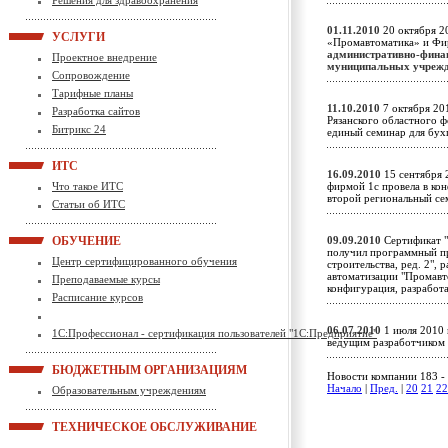
Решения для здравоохранения
01.11.2010
20 октября 2
УСЛУГИ
«Промавтоматика» и Фи
административно-финан
Проектное внедрение
муниципальных учреж
Сопровождение
Тарифные планы
11.10.2010
7 октября 20
Разработка сайтов
Рязанского областного 
Битрикс 24
единый семинар для бух
ИТС
16.09.2010
15 сентября 
Что такое ИТС
фирмой 1с провела в кон
второй региональный с
Статьи об ИТС
ОБУЧЕНИЕ
09.09.2010
Сертификат "
получил программный пр
Центр сертифицированного обучения
строительства, ред. 2"
автоматизации "Промавт
Преподаваемые курсы
конфигурация, разработ
Расписание курсов
06.07.2010
1 июля 2010 
1С:Профессионал - сертификация пользователей "1С:Предприятие"
ведущим разработчиком
БЮДЖЕТНЫМ ОРГАНИЗАЦИЯМ
Новости компании 183 - 
Начало
|
Пред.
|
20
21
22
Образовательным учреждениям
ТЕХНИЧЕСКОЕ ОБСЛУЖИВАНИЕ