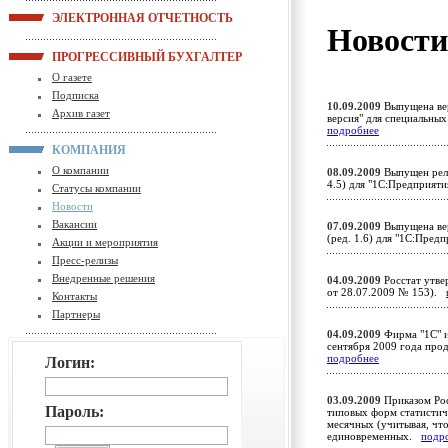
ЭЛЕКТРОННАЯ ОТЧЕТНОСТЬ
Новост
ПРОГРЕССИВНЫЙ БУХГАЛТЕР
О газете
Подписка
10.09.2009
Выпущена вер
Архив газет
версия" для специальны
подробнее
КОМПАНИЯ
О компании
08.09.2009
Выпущен рели
4.5) для "1С:Предприят
Статусы компании
Новости
Вакансии
07.09.2009
Выпущена вер
(ред. 1.6) для "1С:Пред
Акции и мероприятия
Пресс-релизы
Внедренные решения
04.09.2009
Росстат утве
от 28.07.2009 № 153).
Контакты
Партнеры
04.09.2009
Фирма "1С" 
сентября 2009 года про
подробнее
Логин:
03.09.2009
Приказом Рос
Пароль:
типовых форм статистиче
месячных (учитывая, что 
единовременных.
подр