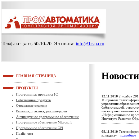
Тел/факс:
50-10-20
. Эл.почта:
info@1c-pa.ru
(4912)
Новости
ГЛАВНАЯ СТРАНИЦА
ПРОДУКТЫ
Программные продукты 1С
12.11.2010
2 ноября 201
Собственные продукты
1С провела телеконфере
управления образованием
Отраслевые решения
библиотекарей, ответст
Решения, практика, рекомендации
институтов повышения к
«Информационное простр
Антивирусное программное обеспечение
Институте Развития Об
Программное обеспечение Microsoft
Программное обеспечение GFI
08.11.2010
Телеконферен
Прайс-лист
колледжа»
подробнее