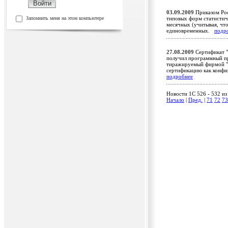
03.09.2009
Приказом Рос
Запомнить меня на этом компьютере
типовых форм статистиче
месячных (учитывая, что 
единовременных.
подр
27.08.2009
Сертификат "
получил программный пр
тиражируемый фирмой "А
сертификацию как конфи
подробнее
Новости 1C 526 - 532 из
Начало
|
Пред.
|
71
72
73