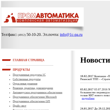
Тел/факс:
50-10-20
. Эл.почта:
info@1c-pa.ru
(4912)
Новости
ГЛАВНАЯ СТРАНИЦА
ПРОДУКТЫ
Программные продукты 1С
10.02.2017
Компания «Пр
Собственные продукты
Рязанской ТПП - «Страт
Отраслевые решения
Решения, практика, рекомендации
03.02.2017
03.07.2016 №
Антивирусное программное обеспечение
большинство индивидуал
только ККТ нового поко
Программное обеспечение Microsoft
подробнее
Программное обеспечение GFI
Прайс-лист
24.01.2017
До 29.12.20