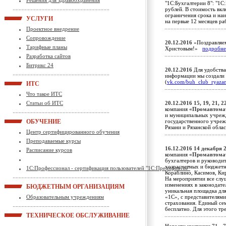
Решения для здравоохранения
"1С:Бухгалтерии 8": "1С:
рублей. В стоимость вкл
ограничения срока и на
УСЛУГИ
на первые 12 месяцев р
Проектное внедрение
Сопровождение
20.12.2016
«Поздравляе
Тарифные планы
Христовым!»
подробне
Разработка сайтов
Битрикс 24
20.12.2016
Для удобства
информации мы создали 
(
vk.com/buh_club_ryaza
ИТС
Что такое ИТС
Статьи об ИТС
20.12.2016
15, 19, 21, 
компания
«Промавтома
и муниципальных учрежд
ОБУЧЕНИЕ
государственного учреж
Рязани и Рязанской обл
Центр сертифицированного обучения
Преподаваемые курсы
16.12.2016
14 декабря 2
Расписание курсов
компания
«Промавтома
бухгалтеров и руководит
хозрасчетных и бюджетны
1С:Профессионал - сертификация пользователей "1С:Предприятие"
Кораблино, Касимов, Кир
На мероприятии все слу
изменениях в законодате
БЮДЖЕТНЫМ ОРГАНИЗАЦИЯМ
уникальная площадка дл
Образовательным учреждениям
«1С», с представителям
страхования. Единый с
бесплатно. Для этого тр
ТЕХНИЧЕСКОЕ ОБСЛУЖИВАНИЕ