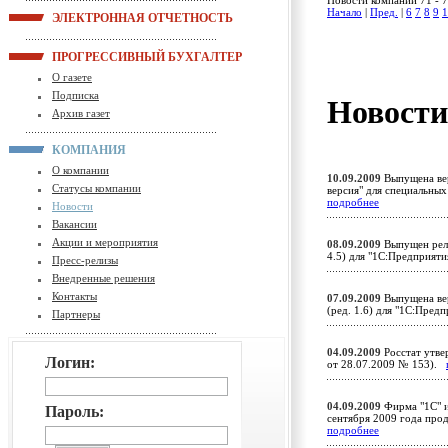
Новости компании 71 - 7
Начало
|
Пред.
|
6
7
8
9
1
ЭЛЕКТРОННАЯ ОТЧЕТНОСТЬ
ПРОГРЕССИВНЫЙ БУХГАЛТЕР
О газете
Подписка
Новост
Архив газет
КОМПАНИЯ
О компании
10.09.2009
Выпущена вер
Статусы компании
версия" для специальны
подробнее
Новости
Вакансии
Акции и мероприятия
08.09.2009
Выпущен рели
4.5) для "1С:Предприят
Пресс-релизы
Внедренные решения
Контакты
07.09.2009
Выпущена вер
(ред. 1.6) для "1С:Пред
Партнеры
04.09.2009
Росстат утве
Логин:
от 28.07.2009 № 153).
04.09.2009
Фирма "1С" 
Пароль:
сентября 2009 года про
подробнее