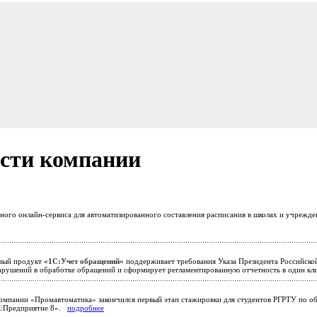
сти компании
тного онлайн-сервиса для автоматизированного составления расписания в школах и учрежд
ый продукт
«1С:Учет обращений»
поддерживает требования Указа Президента Российско
арушений в обработке обращений и сформирует регламентированную отчетность в один к
омпании «Промавтоматика» закончился первый этап стажировки для студентов РГРТУ по 
С:Предприятие 8».
подробнее