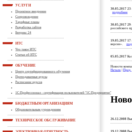
УСЛУГИ
30.05.2017
23
Проектное внедрение
подробнее
Сопровождение
Тарифные планы
30.05.2017
29 
Разработка сайтов
российского 
Битрикс 24
19.05.2017
17
ИТС
версии».
под
Что такое ИТС
Статьи об ИТС
05.05.2017
Кол
ОБУЧЕНИЕ
Новости компан
Начало
|
Пред.
Центр сертифицированного обучения
Преподаваемые курсы
Расписание курсов
1С:Профессионал - сертификация пользователей "1С:Предприятие"
Ново
БЮДЖЕТНЫМ ОРГАНИЗАЦИЯМ
Образовательным учреждениям
26.12.2008
Вып
ТЕХНИЧЕСКОЕ ОБСЛУЖИВАНИЕ
19.12.2008
Вып
ЭЛЕКТРОННАЯ ОТЧЕТНОСТЬ