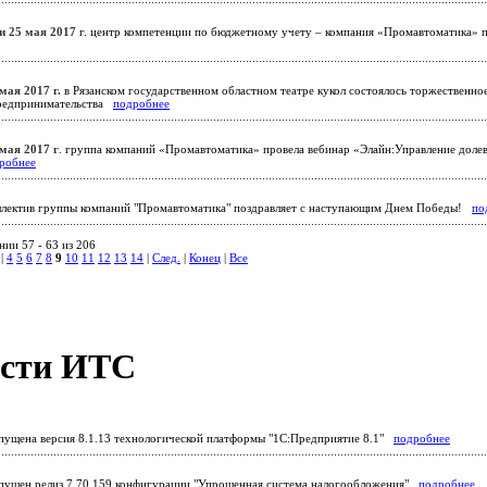
 и 25 мая 2017
г. центр компетенции по бюджетному учету – компания «Промавтоматика» п
мая 2017 г.
в Рязанском государственном областном театре кукол состоялось торжественн
предпринимательства
подробнее
 мая 2017 г
. группа компаний «Промавтоматика» провела вебинар «Элайн:Управление долев
робнее
лектив группы компаний "Промавтоматика" поздравляет с наступающим Днем Победы!
по
ии 57 - 63 из 206
|
4
5
6
7
8
9
10
11
12
13
14
|
След.
|
Конец
|
Все
сти ИТС
ущена версия 8.1.13 технологической платформы "1С:Предприятие 8.1"
подробнее
ущен релиз 7.70.159 конфигурации "Упрощенная система налогообложения"
подробнее