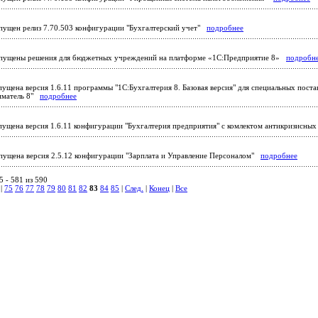
ущен релиз 7.70.503 конфигурации "Бухгалтерский учет"
подробнее
ущены решения для бюджетных учреждений на платформе «1С:Предприятие 8»
подробн
ущена версия 1.6.11 программы "1С:Бухгалтерия 8. Базовая версия" для специальных поста
иматель 8"
подробнее
ущена версия 1.6.11 конфигурации "Бухгалтерия предприятия" с комлектом антикризисны
ущена версия 2.5.12 конфигурации "Зарплата и Управление Персоналом"
подробнее
 - 581 из 590
|
75
76
77
78
79
80
81
82
83
84
85
|
След.
|
Конец
|
Все