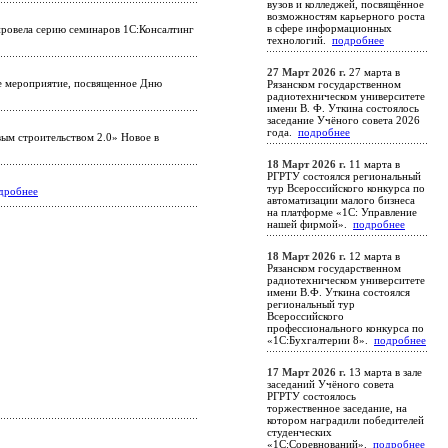
вузов и колледжей, посвящённое
возможностям карьерного роста
в сфере информационных
ровела серию семинаров 1С:Консалтинг
технологий.
подробнее
27 Март 2026 г.
27 марта в
ое мероприятие, посвященное Дню
Рязанском государственном
радиотехническом университете
имени В. Ф. Уткина состоялось
заседание Учёного совета 2026
года.
подробнее
ым строительством 2.0» Новое в
18 Март 2026 г.
11 марта в
РГРТУ состоялся региональный
тур Всероссийского конкурса по
дробнее
автоматизации малого бизнеса
на платформе «1С: Управление
нашей фирмой».
подробнее
18 Март 2026 г.
12 марта в
Рязанском государственном
радиотехническом университете
имени В.Ф. Уткина состоялся
региональный тур
Всероссийского
профессионального конкурса по
«1С:Бухгалтерии 8».
подробнее
17 Март 2026 г.
13 марта в зале
заседаний Учёного совета
РГРТУ состоялось
торжественное заседание, на
котором наградили победителей
студенческих
«1С:Соревнований».
подробнее