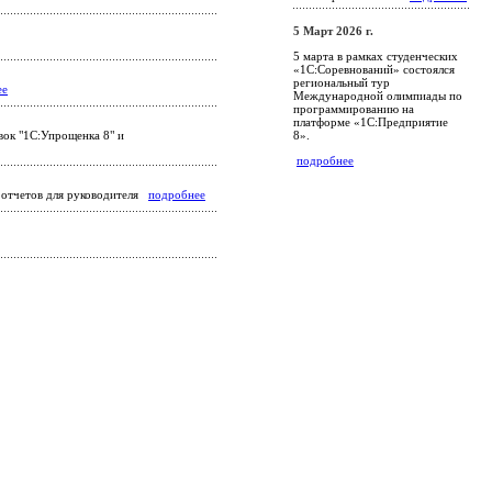
5 Март 2026 г.
5 марта в рамках студенческих
«1С:Соревнований» состоялся
региональный тур
ее
Международной олимпиады по
программированию на
платформе «1С:Предприятие
8».
вок "1С:Упрощенка 8" и
подробнее
х отчетов для руководителя
подробнее