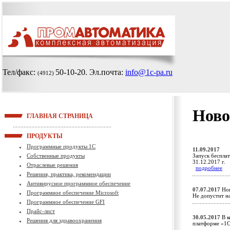
Тел/факс:
50-10-20
. Эл.почта:
info@1c-pa.ru
(4912)
Ново
ГЛАВНАЯ СТРАНИЦА
ПРОДУКТЫ
Программные продукты 1С
11.09.2017
Собственные продукты
Запуск беспла
31.12.2017 г.
Отраслевые решения
подробнее
Решения, практика, рекомендации
Антивирусное программное обеспечение
07.07.2017
Нов
Программное обеспечение Microsoft
Не допустит н
Программное обеспечение GFI
Прайс-лист
30.05.2017
В к
Решения для здравоохранения
платформе «1