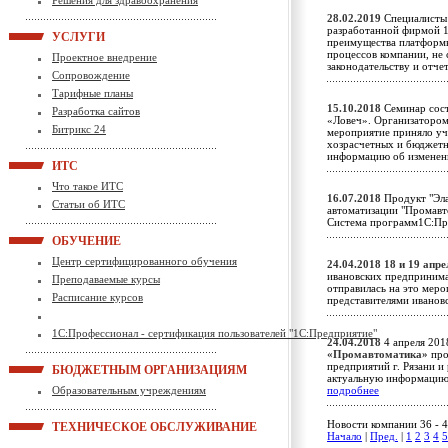
Решения для здравоохранения
28.02.2019
Специалисты 
разработанной фирмой 1
УСЛУГИ
преимущества платформы
процессов компании, не
Проектное внедрение
законодательству и отч
Сопровождение
Тарифные планы
15.10.2018
Семинар сос
Разработка сайтов
«Ловеч». Организатором
Битрикс 24
мероприятие приняло уч
хозрасчетных и бюджетн
информацию об изменени
ИТС
Что такое ИТС
16.07.2018
Продукт "Эла
Статьи об ИТС
автоматизации "Промавт
Система программ1С:П
ОБУЧЕНИЕ
Центр сертифицированного обучения
24.04.2018
18 и 19 апр
ивановских предпринима
Преподаваемые курсы
отправилась на это меро
Расписание курсов
представителями ивано
1С:Профессионал - сертификация пользователей "1С:Предприятие"
24.04.2018
4 апреля 201
«Промавтоматика»
про
предприятий г. Рязани и
БЮДЖЕТНЫМ ОРГАНИЗАЦИЯМ
актуальную информацию 
Образовательным учреждениям
подробнее
Новости компании 36 - 4
ТЕХНИЧЕСКОЕ ОБСЛУЖИВАНИЕ
Начало
|
Пред.
|
1
2
3
4
5