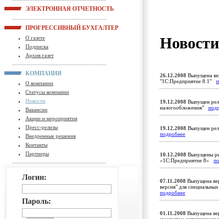
ЭЛЕКТРОННАЯ ОТЧЕТНОСТЬ
ПРОГРЕССИВНЫЙ БУХГАЛТЕР
Новост
О газете
Подписка
Архив газет
КОМПАНИЯ
26.12.2008
Выпущена вер
"1С:Предприятие 8.1"
п
О компании
Статусы компании
Новости
19.12.2008
Выпущен рели
налогообложения"
под
Вакансии
Акции и мероприятия
Пресс-релизы
19.12.2008
Выпущен рели
подробнее
Внедренные решения
Контакты
Партнеры
10.12.2008
Выпущены ре
«1С:Предприятие 8»
п
Логин:
07.11.2008
Выпущена вер
версия" для специальны
подробнее
Пароль:
01.11.2008
Выпущена вер