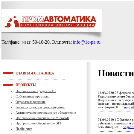
Тел/факс:
50-10-20
. Эл.почта:
info@1c-pa.ru
(4912)
Новости
ГЛАВНАЯ СТРАНИЦА
ПРОДУКТЫ
Программные продукты 1С
04.03.2020
25 февраля с
Собственные продукты
Радиотехническим Униве
Всероссийского професси
Отраслевые решения
февраля -
региональный
Решения, практика, рекомендации
платформе 1С.
подро
Антивирусное программное обеспечение
Программное обеспечение Microsoft
01.04.2019
1С:Готовое р
Программное обеспечение GFI
работать с типовыми и 
сеть Интернет.
подроб
Прайс-лист