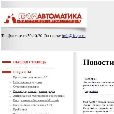
Тел/факс:
50-10-20
. Эл.почта:
info@1c-pa.ru
(4912)
Новости
ГЛАВНАЯ СТРАНИЦА
ПРОДУКТЫ
Программные продукты 1С
11.09.2017
Собственные продукты
Запуск бесплатного онла
расписания в школах и 
Отраслевые решения
г.
Решения, практика, рекомендации
подробнее
Антивирусное программное обеспечение
Программное обеспечение Microsoft
07.07.2017
Новый проду
Программное обеспечение GFI
Указа Президента Росси
Не допустит нарушений 
Прайс-лист
регламентированную от