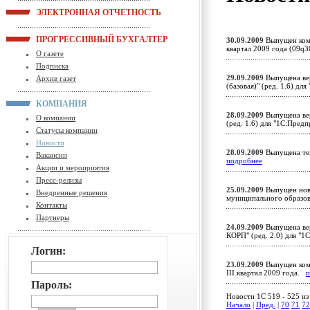
ЭЛЕКТРОННАЯ ОТЧЕТНОСТЬ
ПРОГРЕССИВНЫЙ БУХГАЛТЕР
30.09.2009
Выпущен комп
квартал 2009 года (09q
О газете
Подписка
29.09.2009
Выпущена вер
Архив газет
(базовая)" (ред. 1.6) д
КОМПАНИЯ
28.09.2009
Выпущена вер
О компании
(ред. 1.6) для "1С:Пред
Статусы компании
Новости
28.09.2009
Выпущена тех
Вакансии
подробнее
Акции и мероприятия
Пресс-релизы
25.09.2009
Выпущен новы
Внедренные решения
муниципального образов
Контакты
Партнеры
24.09.2009
Выпущена вер
КОРП" (ред. 2.0) для "
Логин:
23.09.2009
Выпущен комп
III квартал 2009 года.
п
Пароль:
Новости 1C 519 - 525 из
Начало
|
Пред.
|
70
71
72