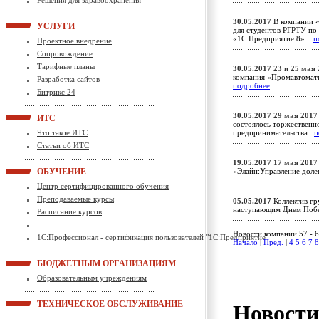
Решения для здравоохранения
30.05.2017
В компании «
УСЛУГИ
для студентов РГРТУ п
«1С:Предприятие 8».
п
Проектное внедрение
Сопровождение
Тарифные планы
30.05.2017
23 и 25 мая
компания «Промавтомат
Разработка сайтов
подробнее
Битрикс 24
30.05.2017
29 мая 2017 
ИТС
состоялось торжественн
Что такое ИТС
предпринимательства
п
Статьи об ИТС
19.05.2017
17 мая 2017
ОБУЧЕНИЕ
«Элайн:Управление доле
Центр сертифицированного обучения
Преподаваемые курсы
05.05.2017
Коллектив гр
наступающим Днем По
Расписание курсов
Новости компании 57 - 6
1С:Профессионал - сертификация пользователей "1С:Предприятие"
Начало
|
Пред.
|
4
5
6
7
8
БЮДЖЕТНЫМ ОРГАНИЗАЦИЯМ
Образовательным учреждениям
ТЕХНИЧЕСКОЕ ОБСЛУЖИВАНИЕ
Новост