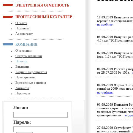
ЭЛЕКТРОННАЯ ОТЧЕТНОСТЬ
ПРОГРЕССИВНЫЙ БУХГАЛТЕР
10.09.2009
Выпущена вер
версия" для специальны
О газете
подробнее
Подписка
Архив газет
08.09.2009
Выпущен рели
4.5) для "1С:Предприят
КОМПАНИЯ
О компании
07.09.2009
Выпущена вер
Статусы компании
(ред. 1.6) для "1С:Пред
Новости
Вакансии
04.09.2009
Росстат утве
Акции и мероприятия
от 28.07.2009 № 153).
Пресс-релизы
Внедренные решения
04.09.2009
Фирма "1С" 
Контакты
сентября 2009 года про
подробнее
Партнеры
03.09.2009
Приказом Рос
Логин:
типовых форм статистиче
месячных (учитывая, что 
единовременных.
подр
Пароль:
27.08.2009
Сертификат "
получил программный пр