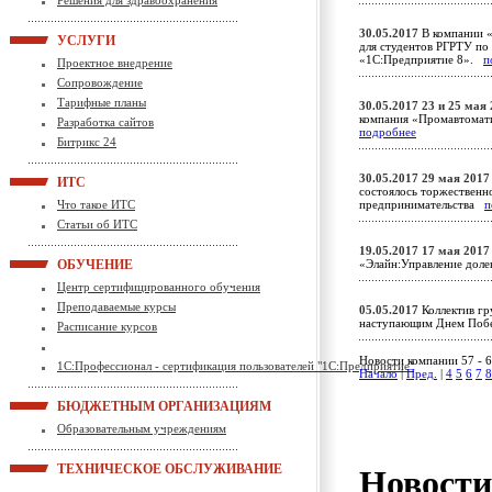
Решения для здравоохранения
30.05.2017
В компании «
УСЛУГИ
для студентов РГРТУ п
«1С:Предприятие 8».
п
Проектное внедрение
Сопровождение
Тарифные планы
30.05.2017
23 и 25 мая
компания «Промавтомат
Разработка сайтов
подробнее
Битрикс 24
30.05.2017
29 мая 2017 
ИТС
состоялось торжественн
Что такое ИТС
предпринимательства
п
Статьи об ИТС
19.05.2017
17 мая 2017
ОБУЧЕНИЕ
«Элайн:Управление доле
Центр сертифицированного обучения
Преподаваемые курсы
05.05.2017
Коллектив гр
наступающим Днем По
Расписание курсов
Новости компании 57 - 6
1С:Профессионал - сертификация пользователей "1С:Предприятие"
Начало
|
Пред.
|
4
5
6
7
8
БЮДЖЕТНЫМ ОРГАНИЗАЦИЯМ
Образовательным учреждениям
ТЕХНИЧЕСКОЕ ОБСЛУЖИВАНИЕ
Новост