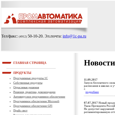
Тел/факс:
50-10-20
. Эл.почта:
info@1c-pa.ru
(4912)
Новости
ГЛАВНАЯ СТРАНИЦА
ПРОДУКТЫ
Программные продукты 1С
11.09.2017
Собственные продукты
Запуск бесплатного онла
расписания в школах и 
Отраслевые решения
г.
Решения, практика, рекомендации
подробнее
Антивирусное программное обеспечение
Программное обеспечение Microsoft
07.07.2017
Новый проду
Программное обеспечение GFI
Указа Президента Росси
Не допустит нарушений 
Прайс-лист
регламентированную от