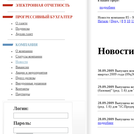
в нашей сфере!
ЭЛЕКТРОННАЯ ОТЧЕТНОСТЬ
подробнее
ПРОГРЕССИВНЫЙ БУХГАЛТЕР
Новости компании 85 - 9
Начало
|
Пред.
|
8
9
10
1
О газете
Подписка
Архив газет
КОМПАНИЯ
Новост
О компании
Статусы компании
Новости
Вакансии
30.09.2009
Выпущен комп
Акции и мероприятия
квартал 2009 года (09q
Пресс-релизы
Внедренные решения
29.09.2009
Выпущена вер
Контакты
(базовая)" (ред. 1.6) д
Партнеры
28.09.2009
Выпущена вер
(ред. 1.6) для "1С:Пред
Логин:
28.09.2009
Выпущена тех
Пароль:
подробнее