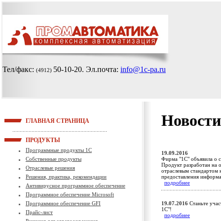
Тел/факс:
50-10-20
. Эл.почта:
info@1c-pa.ru
(4912)
Новости
ГЛАВНАЯ СТРАНИЦА
ПРОДУКТЫ
Программные продукты 1С
19.09.2016
Собственные продукты
Фирма "1С" объявила о 
Продукт разработан на 
Отраслевые решения
отраслевым стандартом 
Решения, практика, рекомендации
предоставления информа
подробнее
Антивирусное программное обеспечение
Программное обеспечение Microsoft
Программное обеспечение GFI
19.07.2016
Станьте учас
1С"!
Прайс-лист
подробнее