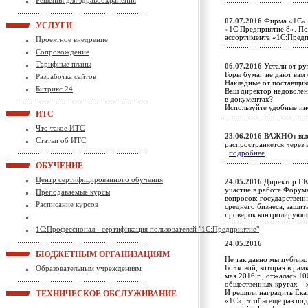
Решения для здравоохранения
07.07.2016
Фирма «1С» п
УСЛУГИ
«1С:Предприятие 8». По
ассортимента «1С:Пред
Проектное внедрение
Сопровождение
Тарифные планы
06.07.2016
Устали от ру
Горы бумаг не дают вам 
Разработка сайтов
Накладные от поставщик
Битрикс 24
Ваш директор недоволен
в документах?
Используйте удобные и
ИТС
Что такое ИТС
23.06.2016
ВАЖНО:
выя
Статьи об ИТС
распространяется через 
подробнее
ОБУЧЕНИЕ
Центр сертифицированного обучения
24.05.2016
Директор
ГК
участие в работе Форум
Преподаваемые курсы
вопросов: государствен
Расписание курсов
среднего бизнеса, защи
проверок контролирующ
1С:Профессионал - сертификация пользователей "1С:Предприятие"
24.05.2016
БЮДЖЕТНЫМ ОРГАНИЗАЦИЯМ
Не так давно мы публик
Бочковой, которая в рам
Образовательным учреждениям
мая 2016 г., отжалась 10
общественных кругах – 
И решили наградить Ека
ТЕХНИЧЕСКОЕ ОБСЛУЖИВАНИЕ
«1С», чтобы еще раз по