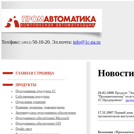
Тел/факс:
50-10-20
. Эл.почта:
info@1c-pa.ru
(4912)
Новости
ГЛАВНАЯ СТРАНИЦА
ПРОДУКТЫ
Программные продукты 1С
26.02.2008
Продукт "Эла
Собственные продукты
"Промавтоматика" получ
1С:Предприятие"
подр
Отраслевые решения
Решения, практика, рекомендации
Антивирусное программное обеспечение
17.11.2007
Первый день 
организатором выступ
Программное обеспечение Microsoft
Программное обеспечение GFI
Прайс-лист
Компания «Промавтома