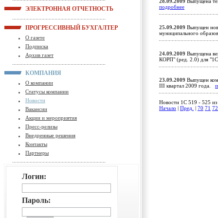
28.09.2009
Выпущена тех
подробнее
ЭЛЕКТРОННАЯ ОТЧЕТНОСТЬ
ПРОГРЕССИВНЫЙ БУХГАЛТЕР
25.09.2009
Выпущен новы
муниципального образов
О газете
Подписка
24.09.2009
Выпущена вер
Архив газет
КОРП" (ред. 2.0) для "
КОМПАНИЯ
23.09.2009
Выпущен комп
О компании
III квартал 2009 года.
п
Статусы компании
Новости
Новости 1C 519 - 525 из
Начало
|
Пред.
|
70
71
72
Вакансии
Акции и мероприятия
Пресс-релизы
Внедренные решения
Контакты
Партнеры
Логин:
Пароль: