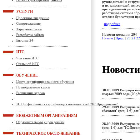
Решения для здравоохранения
руководителей и сотруд
и их заместителей, псих
преподавателей региона
УСЛУГИ
работников системы обр
отделов бухгалтерии пр
Проектное внедрение
Сопровождение
подробнее
Тарифные планы
Новости компании 204 - 
Разработка сайтов
Начало
|
Пред.
|
20
21
22
Битрикс 24
ИТС
Что такое ИТС
Статьи об ИТС
Новост
ОБУЧЕНИЕ
Центр сертифицированного обучения
Преподаваемые курсы
30.09.2009
Выпущен комп
Расписание курсов
квартал 2009 года (09q
1С:Профессионал - сертификация пользователей "1С:Предприятие"
29.09.2009
Выпущена вер
(базовая)" (ред. 1.6) д
БЮДЖЕТНЫМ ОРГАНИЗАЦИЯМ
Образовательным учреждениям
28.09.2009
Выпущена вер
(ред. 1.6) для "1С:Пред
ТЕХНИЧЕСКОЕ ОБСЛУЖИВАНИЕ