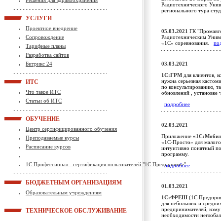
Решения для здравоохранения
Радиотехнического Унив
регионального тура ст
УСЛУГИ
Проектное внедрение
05.03.2021
ГК "Промавто
Сопровождение
Радиотехническим Униве
«1С» соревнования.
по
Тарифные планы
Разработка сайтов
Битрикс 24
03.03.2021
1С:ГРМ
для клиентов, к
нужна серьезная кастом
ИТС
по консультированию, т
Что такое ИТС
обновлений , установке 
Статьи об ИТС
подробнее
ОБУЧЕНИЕ
02.03.2021
Центр сертифицированного обучения
Приложение
«1С:Мобил
Преподаваемые курсы
«1С-Просто» для малого
Расписание курсов
интуитивно понятный по
программу.
1С:Профессионал - сертификация пользователей "1С:Предприятие"
подробнее
БЮДЖЕТНЫМ ОРГАНИЗАЦИЯМ
01.03.2021
Образовательным учреждениям
1С:ФРЕШ
(1С:Предприя
для небольших и средни
предпринимателей, кому
ТЕХНИЧЕСКОЕ ОБСЛУЖИВАНИЕ
необходимости неглобал