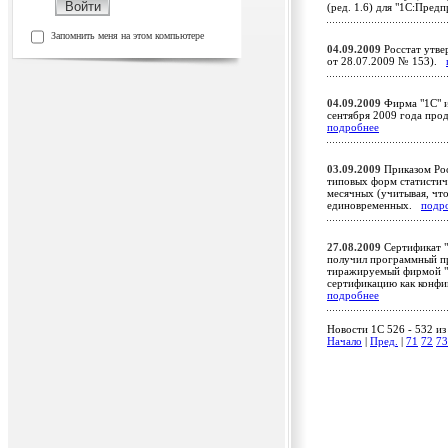
(ред. 1.6) для "1С:Пред
Запомнить меня на этом компьютере
04.09.2009
Росстат утве
от 28.07.2009 № 153).
04.09.2009
Фирма "1С" 
сентября 2009 года про
подробнее
03.09.2009
Приказом Рос
типовых форм статистиче
месячных (учитывая, что 
единовременных.
подр
27.08.2009
Сертификат "
получил программный пр
тиражируемый фирмой "А
сертификацию как конфи
подробнее
Новости 1C 526 - 532 из
Начало
|
Пред.
|
71
72
73