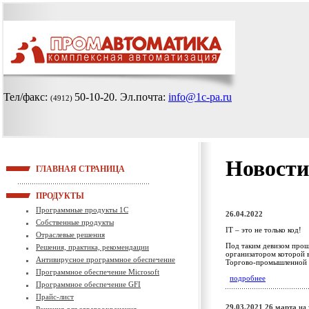
Тел/факс:
50-10-20
. Эл.почта:
info@1c-pa.ru
(4912)
Новости
ГЛАВНАЯ СТРАНИЦА
ПРОДУКТЫ
Программные продукты 1С
26.04.2022
Собственные продукты
IT – это не только код!
Отраслевые решения
Под таким девизом прош
Решения, практика, рекомендации
организатором которой 
Антивирусное программное обеспечение
Торгово-промышленной 
Программное обеспечение Microsoft
подробнее
Программное обеспечение GFI
Прайс-лист
29.03.2021
26 марта
на 