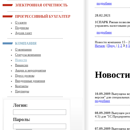
подробнее
ЭЛЕКТРОННАЯ ОТЧЕТНОСТЬ
28.02.2021
ПРОГРЕССИВНЫЙ БУХГАЛТЕР
1СПАРК Риски
позволя
О газете
управлять налоговыми р
Подписка
подробнее
Архив газет
Новости компании 15 - 2
КОМПАНИЯ
Начало
|
Пред.
|
1
2
3
4
5
О компании
Статусы компании
Новости
Вакансии
Акции и мероприятия
Новост
Пресс-релизы
Внедренные решения
Контакты
Партнеры
10.09.2009
Выпущена вер
версия" для специальны
подробнее
Логин:
08.09.2009
Выпущен рели
4.5) для "1С:Предприят
Пароль:
07.09.2009
Выпущена вер