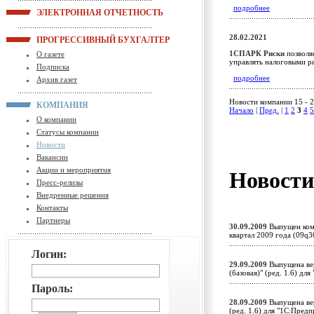
подробнее
ЭЛЕКТРОННАЯ ОТЧЕТНОСТЬ
28.02.2021
ПРОГРЕССИВНЫЙ БУХГАЛТЕР
1СПАРК Риски
позволя
О газете
управлять налоговыми р
Подписка
подробнее
Архив газет
Новости компании 15 - 2
КОМПАНИЯ
Начало
|
Пред.
|
1
2
3
4
5
О компании
Статусы компании
Новости
Вакансии
Акции и мероприятия
Новост
Пресс-релизы
Внедренные решения
Контакты
Партнеры
30.09.2009
Выпущен комп
квартал 2009 года (09q
Логин:
29.09.2009
Выпущена вер
(базовая)" (ред. 1.6) д
Пароль:
28.09.2009
Выпущена вер
(ред. 1.6) для "1С:Пред