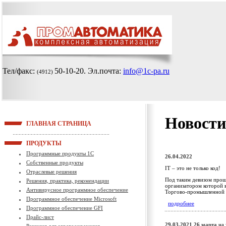
Тел/факс:
50-10-20
. Эл.почта:
info@1c-pa.ru
(4912)
Новости
ГЛАВНАЯ СТРАНИЦА
ПРОДУКТЫ
Программные продукты 1С
26.04.2022
Собственные продукты
IT – это не только код!
Отраслевые решения
Под таким девизом прош
Решения, практика, рекомендации
организатором которой 
Антивирусное программное обеспечение
Торгово-промышленной 
Программное обеспечение Microsoft
подробнее
Программное обеспечение GFI
Прайс-лист
29.03.2021
26 марта
на 