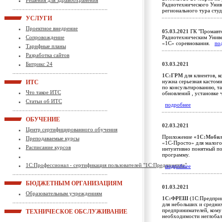
Решения для здравоохранения
Радиотехнического Унив
регионального тура ст
УСЛУГИ
Проектное внедрение
05.03.2021
ГК "Промавто
Сопровождение
Радиотехническим Униве
«1С» соревнования.
по
Тарифные планы
Разработка сайтов
Битрикс 24
03.03.2021
1С:ГРМ
для клиентов, к
нужна серьезная кастом
ИТС
по консультированию, т
Что такое ИТС
обновлений , установке 
Статьи об ИТС
подробнее
ОБУЧЕНИЕ
02.03.2021
Центр сертифицированного обучения
Приложение
«1С:Мобил
Преподаваемые курсы
«1С-Просто» для малого
Расписание курсов
интуитивно понятный по
программу.
1С:Профессионал - сертификация пользователей "1С:Предприятие"
подробнее
БЮДЖЕТНЫМ ОРГАНИЗАЦИЯМ
01.03.2021
Образовательным учреждениям
1С:ФРЕШ
(1С:Предприя
для небольших и средни
предпринимателей, кому
ТЕХНИЧЕСКОЕ ОБСЛУЖИВАНИЕ
необходимости неглобал