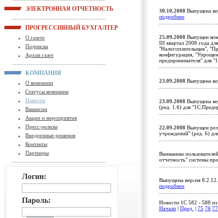
ЭЛЕКТРОННАЯ ОТЧЕТНОСТЬ
30.10.2008
Выпущена вер
подробнее
ПРОГРЕССИВНЫЙ БУХГАЛТЕР
25.09.2008
Выпущен комп
О газете
III квартал 2008 года д
Подписка
"Налогоплательщик", "П
конфигурация, "Упрощен
Архив газет
предпринимателя" для "
КОМПАНИЯ
23.09.2008
Выпущена ве
О компании
Статусы компании
Новости
23.09.2008
Выпущена вер
(ред. 1.6) для "1С:Пред
Вакансии
Акции и мероприятия
Пресс-релизы
22.09.2008
Выпущен рели
учреждений" (ред. 6) д
Внедренные решения
Контакты
Партнеры
Вниманию пользователей
отчетность" системы пр
Логин:
Выпущена версия 8.2.12
подробнее
Пароль:
Новости 1C 582 - 588 из
Начало
|
Пред.
|
75
76
77