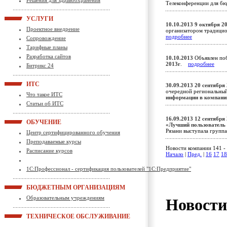
Решения для здравоохранения
Телеконференции для 
УСЛУГИ
10.10.2013
9 октября 2
Проектное внедрение
организатором традици
подробнее
Сопровождение
Тарифные планы
Разработка сайтов
10.10.2013
Объявлен поб
2013г
.
подробнее
Битрикс 24
ИТС
30.09.2013
20 сентября
очередной региональны
Что такое ИТС
информации в компани
Статьи об ИТС
16.09.2013
12 сентября 
ОБУЧЕНИЕ
«Лучший пользователь
Рязани выступала групп
Центр сертифицированного обучения
Преподаваемые курсы
Новости компании 141 - 
Расписание курсов
Начало
|
Пред.
|
16
17
18
1С:Профессионал - сертификация пользователей "1С:Предприятие"
БЮДЖЕТНЫМ ОРГАНИЗАЦИЯМ
Образовательным учреждениям
Новост
ТЕХНИЧЕСКОЕ ОБСЛУЖИВАНИЕ