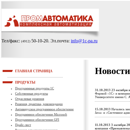
Тел/факс:
50-10-20
. Эл.почта:
info@1c-pa.ru
(4912)
Новости
ГЛАВНАЯ СТРАНИЦА
ПРОДУКТЫ
Программные продукты 1С
31.10.2013
23 октября
в
Собственные продукты
Фирмой «1С» и компание
Университете имени С.
Отраслевые решения
Решения, практика, рекомендации
Антивирусное программное обеспечение
15.10.2013
Начались зан
Java» и «Системное ад
Программное обеспечение Microsoft
Программное обеспечение GFI
Прайс-лист
11.10.2013
3 октября 2
компания
«Промавтома