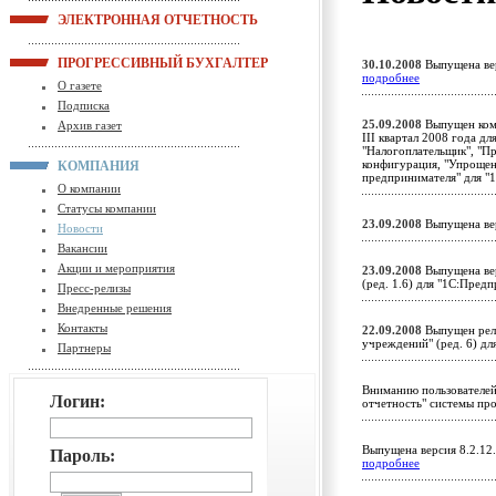
ЭЛЕКТРОННАЯ ОТЧЕТНОСТЬ
ПРОГРЕССИВНЫЙ БУХГАЛТЕР
30.10.2008
Выпущена вер
подробнее
О газете
Подписка
25.09.2008
Выпущен комп
Архив газет
III квартал 2008 года д
"Налогоплательщик", "П
конфигурация, "Упрощен
КОМПАНИЯ
предпринимателя" для "
О компании
Статусы компании
23.09.2008
Выпущена ве
Новости
Вакансии
Акции и мероприятия
23.09.2008
Выпущена вер
(ред. 1.6) для "1С:Пред
Пресс-релизы
Внедренные решения
Контакты
22.09.2008
Выпущен рели
учреждений" (ред. 6) д
Партнеры
Вниманию пользователей
Логин:
отчетность" системы пр
Выпущена версия 8.2.12
Пароль:
подробнее