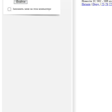
Новости 1C 582 - 588 из
Начало
|
Пред.
|
75
76
77
Запомнить меня на этом компьютере