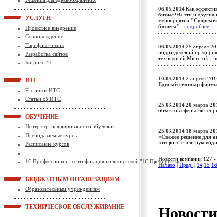
Решения для здравоохранения
06.05.2014
Как эффектив
бизнес?На эти и другие
УСЛУГИ
мероприятии
"Современ
бизнеса"
подробнее
Проектное внедрение
Сопровождение
Тарифные планы
06.05.2014
25 апреля 20
подразделений предприя
Разработка сайтов
технологий Microsoft
п
Битрикс 24
10.04.2014
2 апреля 201
ИТС
Единый семинар
фирм
Что такое ИТС
Статьи об ИТС
25.03.2014
20 марта 20
объектов сферы гостеп
ОБУЧЕНИЕ
Центр сертифицированного обучения
25.03.2014
18 марта 20
Преподаваемые курсы
«Свежее решение для а
которого стали руковод
Расписание курсов
Новости компании 127 - 
1С:Профессионал - сертификация пользователей "1С:Предприятие"
Начало
|
Пред.
|
14
15
16
БЮДЖЕТНЫМ ОРГАНИЗАЦИЯМ
Образовательным учреждениям
ТЕХНИЧЕСКОЕ ОБСЛУЖИВАНИЕ
Новост