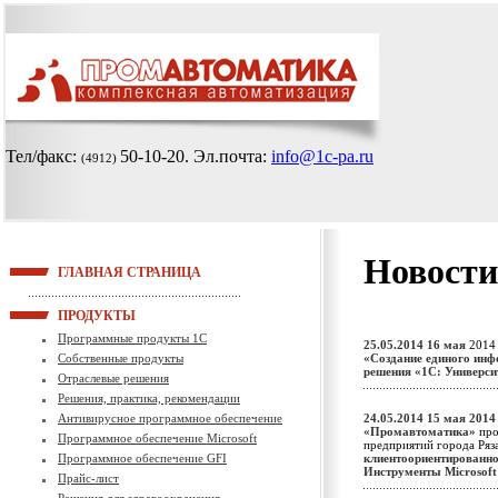
Тел/факс:
50-10-20
. Эл.почта:
info@1c-pa.ru
(4912)
Новости
ГЛАВНАЯ СТРАНИЦА
ПРОДУКТЫ
Программные продукты 1С
25.05.2014
16 мая
2014 
Собственные продукты
«Создание единого инф
решения «1С: Универси
Отраслевые решения
Решения, практика, рекомендации
Антивирусное программное обеспечение
24.05.2014
15 мая 2014
«Промавтоматика»
про
Программное обеспечение Microsoft
предприятий города Ряз
Программное обеспечение GFI
клиентоориентированнос
Инструменты Microsoft
Прайс-лист