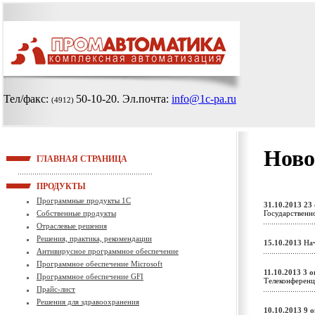
Тел/факс:
50-10-20
. Эл.почта:
info@1c-pa.ru
(4912)
Ново
ГЛАВНАЯ СТРАНИЦА
ПРОДУКТЫ
Программные продукты 1С
31.10.2013
23
Собственные продукты
Государственн
Отраслевые решения
Решения, практика, рекомендации
15.10.2013
Нач
Антивирусное программное обеспечение
Программное обеспечение Microsoft
11.10.2013
3 о
Программное обеспечение GFI
Телеконферен
Прайс-лист
Решения для здравоохранения
10.10.2013
9 