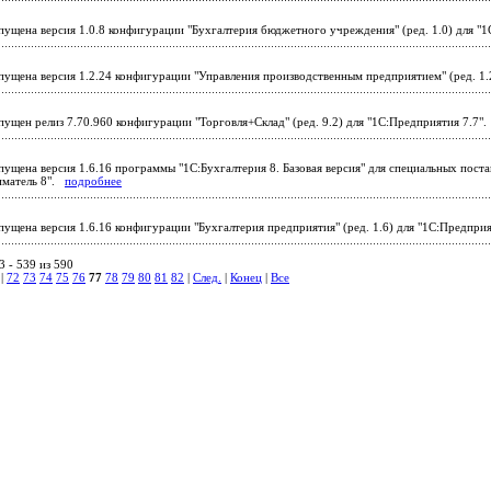
ущена версия 1.0.8 конфигурации "Бухгалтерия бюджетного учреждения" (ред. 1.0) для "
ущена версия 1.2.24 конфигурации "Управления производственным предприятием" (ред. 1.
ущен релиз 7.70.960 конфигурации "Торговля+Склад" (ред. 9.2) для "1С:Предприятия 7.7"
ущена версия 1.6.16 программы "1С:Бухгалтерия 8. Базовая версия" для специальных поста
иматель 8".
подробнее
ущена версия 1.6.16 конфигурации "Бухгалтерия предприятия" (ред. 1.6) для "1С:Предпри
 - 539 из 590
|
72
73
74
75
76
77
78
79
80
81
82
|
След.
|
Конец
|
Все