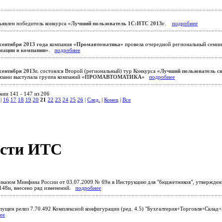
явлен победитель конкурса
«Лучший пользователь 1С:ИТС 2013г
.
подробнее
 сентября 2013 года
компания
«Промавтоматика»
провела очередной региональный семи
мации в компании»
.
подробнее
сентября 2013г.
состоялся Второй (региональный) тур Конкурса
«Лучший пользователь 
Рязани выступала группа компаний
«ПРОМАВТОМАТИКА»
подробнее
нии 141 - 147 из 206
|
16
17
18
19
20
21
22
23
24
25
26
|
След.
|
Конец
|
Все
сти ИТС
казом Минфина России от 03.07.2009 № 69н в Инструкцию для "бюджетников", утвержде
148н, внесено ряд изменений.
подробнее
ущен релиз 7.70.492 Комплексной конфигурации (ред. 4.5) "Бухгалтерия+Торговля+Склад
ее