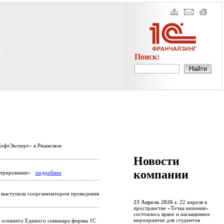
Поиск:
офтЭксперт» в Рязанском
Новости
компании
истрирование»
подробнее
выступила соорганизатором проведения
23 Апрель 2026 г.
22 апреля в
пространстве «Точка кипения»
состоялось яркое и насыщенное
мероприятие для студентов
о осеннего Единого семинара фирмы 1С