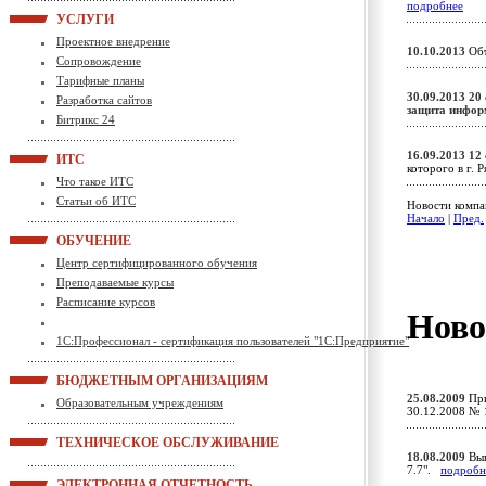
подробнее
УСЛУГИ
Проектное внедрение
10.10.2013
Объ
Сопровождение
Тарифные планы
30.09.2013
20
Разработка сайтов
защита инфор
Битрикс 24
16.09.2013
12 
ИТС
которого в г. 
Что такое ИТС
Статьи об ИТС
Новости компа
Начало
|
Пред.
ОБУЧЕНИЕ
Центр сертифицированного обучения
Преподаваемые курсы
Расписание курсов
Ново
1С:Профессионал - сертификация пользователей "1С:Предприятие"
БЮДЖЕТНЫМ ОРГАНИЗАЦИЯМ
25.08.2009
При
Образовательным учреждениям
30.12.2008 № 
ТЕХНИЧЕСКОЕ ОБСЛУЖИВАНИЕ
18.08.2009
Вып
7.7".
подробн
ЭЛЕКТРОННАЯ ОТЧЕТНОСТЬ