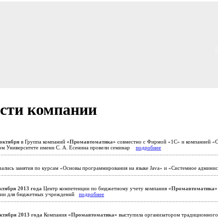
сти компании
 октября
в Группа компаний
«Промавтоматика»
совместно с Фирмой «1С» и компанией «С
ом Университете имени С. А. Есенина провели семинар
подробнее
ались занятия по курсам «Основы программирования на языке Java» и «Системное админ
ктября 2013 года
Центр компетенции по бюджетному учету компания
«Промавтоматика»
ции для бюджетных учреждений
подробнее
октября 2013 года
Компания
«Промавтоматика»
выступила организатором традиционног