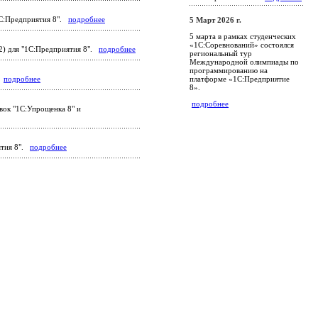
1С:Предприятия 8".
подробнее
5 Март 2026 г.
5 марта в рамках студенческих
«1С:Соревнований» состоялся
2) для "1С:Предприятия 8".
подробнее
региональный тур
Международной олимпиады по
программированию на
платформе «1С:Предприятие
.
подробнее
8».
подробнее
вок "1С:Упрощенка 8" и
ятия 8".
подробнее