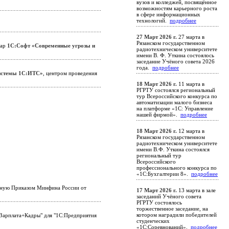
вузов и колледжей, посвящённое
возможностям карьерного роста
в сфере информационных
технологий.
подробнее
27 Март 2026 г.
27 марта в
Рязанском государственном
нар
1С:Софт «Современные угрозы и
радиотехническом университете
имени В. Ф. Уткина состоялось
заседание Учёного совета 2026
года.
подробнее
системы 1С:ИТС»
, центром проведения
18 Март 2026 г.
11 марта в
РГРТУ состоялся региональный
тур Всероссийского конкурса по
автоматизации малого бизнеса
на платформе «1С: Управление
нашей фирмой».
подробнее
18 Март 2026 г.
12 марта в
Рязанском государственном
радиотехническом университете
имени В.Ф. Уткина состоялся
региональный тур
Всероссийского
профессионального конкурса по
«1С:Бухгалтерии 8».
подробнее
нную Приказом Минфина России от
17 Март 2026 г.
13 марта в зале
заседаний Учёного совета
РГРТУ состоялось
торжественное заседание, на
котором наградили победителей
+Зарплата+Кадры" для "1С:Предприятия
студенческих
«1С:Соревнований».
подробнее