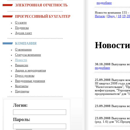
подробнее
ЭЛЕКТРОННАЯ ОТЧЕТНОСТЬ
Новости компании 155 - 
Начало
|
Пред.
|
18
19
20
ПРОГРЕССИВНЫЙ БУХГАЛТЕР
О газете
Подписка
Архив газет
Новост
КОМПАНИЯ
О компании
Статусы компании
Новости
30.10.2008
Выпущена вер
Вакансии
подробнее
Акции и мероприятия
Пресс-релизы
25.09.2008
Выпущен комп
Внедренные решения
III квартал 2008 года д
Контакты
"Налогоплательщик", "П
конфигурация, "Упрощен
Партнеры
предпринимателя" для "
Логин:
23.09.2008
Выпущена ве
23.09.2008
Выпущена вер
Пароль:
(ред. 1.6) для "1С:Пред