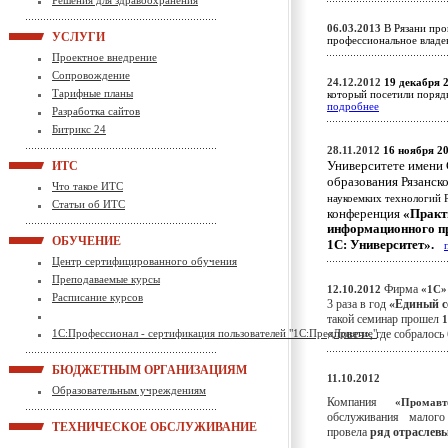
Решения для здравоохранения
06.03.2013
В Рязани про
УСЛУГИ
профессиональное влад
Проектное внедрение
Сопровождение
24.12.2012
19 декабря 
Тарифные планы
который посетили поряд
подробнее
Разработка сайтов
Битрикс 24
28.11.2012
16 ноября 2
Университете имени
ИТС
образования Рязанск
Что такое ИТС
наукоемких технологий 
Статьи об ИТС
конференция
«Практ
информационного пр
ОБУЧЕНИЕ
1С: Университет»
.
Центр сертифицированного обучения
Преподаваемые курсы
Фирма
12.10.2012
«1С»
Расписание курсов
3 раза в год
«Единый с
такой семинар прошел
1
1С:Профессионал - сертификация пользователей "1С:Предприятие"
«Ловеч», где собралось
БЮДЖЕТНЫМ ОРГАНИЗАЦИЯМ
11.10.2012
Образовательным учреждениям
Компания
«Промавт
обслуживания малого
ТЕХНИЧЕСКОЕ ОБСЛУЖИВАНИЕ
провела
ряд
отраслев