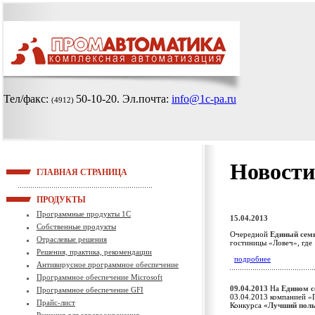
Тел/факс:
50-10-20
. Эл.почта:
info@1c-pa.ru
(4912)
Новости
ГЛАВНАЯ СТРАНИЦА
ПРОДУКТЫ
Программные продукты 1С
15.04.2013
Собственные продукты
Очередной
Единый сем
Отраслевые решения
гостиницы «Ловеч», где
Решения, практика, рекомендации
подробнее
Антивирусное программное обеспечение
Программное обеспечение Microsoft
09.04.2013
На
Едином с
Программное обеспечение GFI
03.04.2013 компанией «
Прайс-лист
Конкурса
«Лучший поль