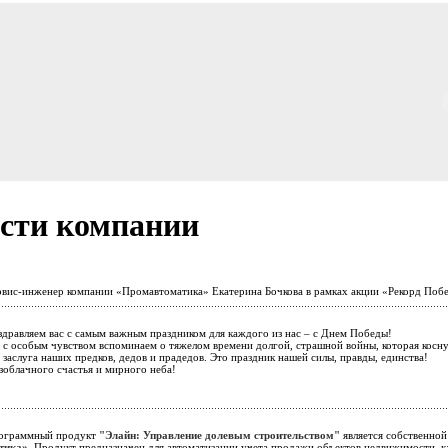
сти компании
вис-инженер компании «Промавтоматика» Екатерина Бочкова в рамках акции «Рекорд Поб
дравляем вас с самым важным праздником для каждого из нас – с Днем Победы!
ы с особым чувством вспоминаем о тяжелом времени долгой, страшной войны, которая косну
 заслуга наших предков, дедов и прадедов. Это праздник нашей силы, правды, единства!
зоблачного счастья и мирного неба!
граммный продукт
"Элайн: Управление долевым строительством"
является собственной
тика»
. Продукт предназначен для автоматизации учета продажи объектов недвижимости, как