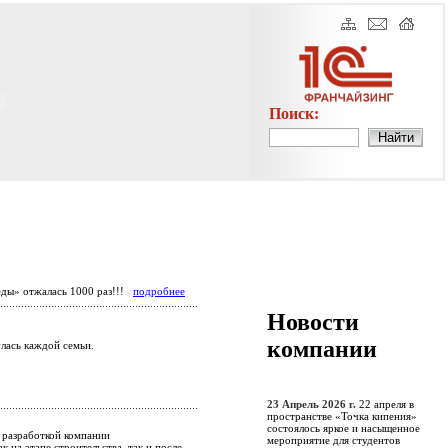
Поиск:
еды» отжалась 1000 раз!!!
подробнее
Новости
компании
лась каждой семьи.
23 Апрель 2026 г.
22 апреля в
пространстве «Точка кипения»
состоялось яркое и насыщенное
 разработкой компании
мероприятие для студентов
 на этапе строительства, так и после