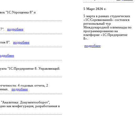
5 Март 2026 г.
вок "1С:Упрощенка 8" и
5 марта в рамках студенческих
«1С:Соревнований» состоялся
региональный тур
Международной олимпиады по
7.7".
подробнее
программированию на
платформе «1С:Предприятие
8».
ятия 8".
подробнее
подробнее
одробнее
укта "1С:Предприятие 8. Управляющий.
тчетности: 4 годовых отчета, 2
еменных.
подробнее
 "Аналитика: Документооборот",
ию как конфигурация, разработанная в