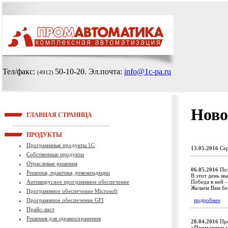
Тел/факс:
50-10-20
. Эл.почта:
info@1c-pa.ru
(4912)
Ново
ГЛАВНАЯ СТРАНИЦА
ПРОДУКТЫ
Программные продукты 1С
13.05.2016
Сер
Собственные продукты
Отраслевые решения
06.05.2016
Поз
Решения, практика, рекомендации
В этот день м
Антивирусное программное обеспечение
Победа в ней –
Желаем Вам бе
Программное обеспечение Microsoft
Программное обеспечение GFI
подробнее
Прайс-лист
Решения для здравоохранения
28.04.2016
Про
«Промавтома