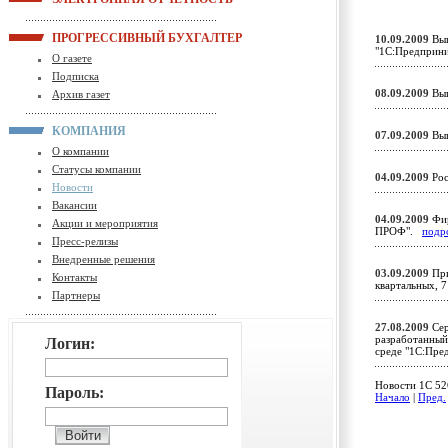
ПРОГРЕССИВНЫЙ БУХГАЛТЕР
10.09.2009
Вып
"1С:Предприн
О газете
Подписка
08.09.2009
Вып
Архив газет
КОМПАНИЯ
07.09.2009
Вып
О компании
Статусы компании
04.09.2009
Рос
Новости
Вакансии
04.09.2009
Фир
Акции и мероприятия
ПРОФ".
подр
Пресс-релизы
Внедренные решения
03.09.2009
При
Контакты
квартальных, 7
Партнеры
27.08.2009
Сер
разработанный
Логин:
среде "1С:Пре
Новости 1C 526
Пароль:
Начало
|
Пред.