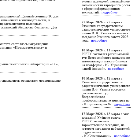
вузов и колледжей, посвящённое
возможностям карьерного роста
в сфере информационных
технологий.
подробнее
традиционный
Единый семинар 1С
для
изменениях в законодательстве, в
27 Март 2026 г.
27 марта в
 представителями налоговых,
Рязанском государственном
й желающий абсолютно бесплатно. Для
радиотехническом университете
имени В. Ф. Уткина состоялось
заседание Учёного совета 2026
года.
подробнее
ерситета состоялось
награждение
 компания
«Промавтоматика»
и
18 Март 2026 г.
11 марта в
РГРТУ состоялся региональный
тур Всероссийского конкурса по
автоматизации малого бизнеса
крытие тематической лаборатории «1С»,
на платформе «1С: Управление
нашей фирмой».
подробнее
18 Март 2026 г.
12 марта в
и специалисты осуществят модернизацию
Рязанском государственном
радиотехническом университете
имени В.Ф. Уткина состоялся
региональный тур
Всероссийского
профессионального конкурса по
«1С:Бухгалтерии 8».
подробнее
17 Март 2026 г.
13 марта в зале
заседаний Учёного совета
РГРТУ состоялось
торжественное заседание, на
котором наградили победителей
студенческих
«1С:Соревнований».
подробнее