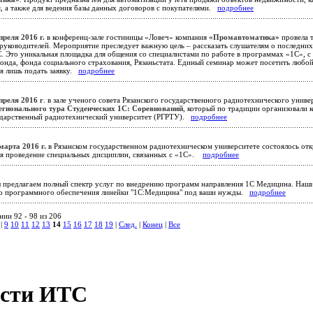
я, а также для ведения базы данных договоров с покупателями.
подробнее
преля 2016 г.
в конференц-зале гостиницы «Ловеч» компания
«Промавтоматика»
провела 
руководителей. Мероприятие преследует важную цель – рассказать слушателям о последних 
. Это уникальная площадка для общения со специалистами по работе в программах «1С», с
онда, фонда социального страхования, Рязаньстата. Единый семинар может посетить любо
ся лишь подать заявку.
подробнее
преля 2016 г
. в зале ученого совета Рязанского государственного радиотехнического унив
егионального тура Студенческих 1С: Соревнований
, который по традиции организовали
ударственный радиотехнический университет (РГРТУ).
подробнее
марта 2016 г.
в Рязанском государственном радиотехническом университете состоялось от
ся проведение специальных дисциплин, связанных с «1С».
подробнее
предлагаем полный спектр услуг по внедрению программ направления 1С Медицина. Наш
о программного обеспечения линейки "1С:Медицина" под ваши нужды.
подробнее
ии 92 - 98 из 206
|
9
10
11
12
13
14
15
16
17
18
19
|
След.
|
Конец
|
Все
сти ИТС