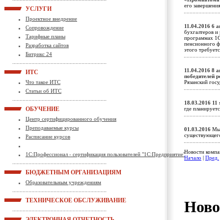
его завершени
УСЛУГИ
Проектное внедрение
11.04.2016
6 а
Сопровождение
бухгалтеров и 
Тарифные планы
программах 1С
пенсионного ф
Разработка сайтов
этого требует
Битрикс 24
11.04.2016
8 а
ИТС
победителей р
Что такое ИТС
Рязанский гос
Статьи об ИТС
18.03.2016
11 
ОБУЧЕНИЕ
где планирует
Центр сертифицированного обучения
Преподаваемые курсы
01.03.2016
Мы 
существующег
Расписание курсов
Новости компан
1С:Профессионал - сертификация пользователей "1С:Предприятие"
Начало
|
Пред.
БЮДЖЕТНЫМ ОРГАНИЗАЦИЯМ
Образовательным учреждениям
ТЕХНИЧЕСКОЕ ОБСЛУЖИВАНИЕ
Ново
ЭЛЕКТРОННАЯ ОТЧЕТНОСТЬ