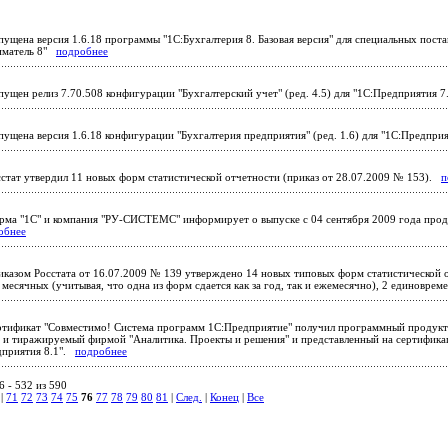
ущена версия 1.6.18 программы "1С:Бухгалтерия 8. Базовая версия" для специальных поста
иматель 8"
подробнее
ущен релиз 7.70.508 конфигурации "Бухгалтерский учет" (ред. 4.5) для "1С:Предприятия 
ущена версия 1.6.18 конфигурации "Бухгалтерия предприятия" (ред. 1.6) для "1С:Предпри
стат утвердил 11 новых форм статистической отчетности (приказ от 28.07.2009 № 153).
п
ма "1С" и компания "РУ-СИСТЕМС" информирует о выпуске с 04 сентября 2009 года прод
обнее
казом Росстата от 16.07.2009 № 139 утверждено 14 новых типовых форм статистической о
 месячных (учитывая, что одна из форм сдается как за год, так и ежемесячно), 2 единовр
тификат "Совместимо! Система программ 1С:Предприятие" получил программный продукт
 и тиражируемый фирмой "Аналитика. Проекты и решения" и представленный на сертификац
дприятия 8.1".
подробнее
 - 532 из 590
|
71
72
73
74
75
76
77
78
79
80
81
|
След.
|
Конец
|
Все