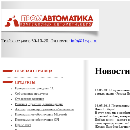
Тел/факс:
50-10-20
. Эл.почта:
info@1c-pa.ru
(4912)
Новости
ГЛАВНАЯ СТРАНИЦА
ПРОДУКТЫ
Программные продукты 1С
13.05.2016
Сервис-инжен
Собственные продукты
рамках акции «Рекорд П
Отраслевые решения
Решения, практика, рекомендации
06.05.2016
Поздравляем 
Антивирусное программное обеспечение
Днем Победы!
В этот день мы с особы
Программное обеспечение Microsoft
страшной войны, которая
Программное обеспечение GFI
Победа в ней – заслуга 
силы, правды, единства!
Прайс-лист
Желаем Вам безоблачног