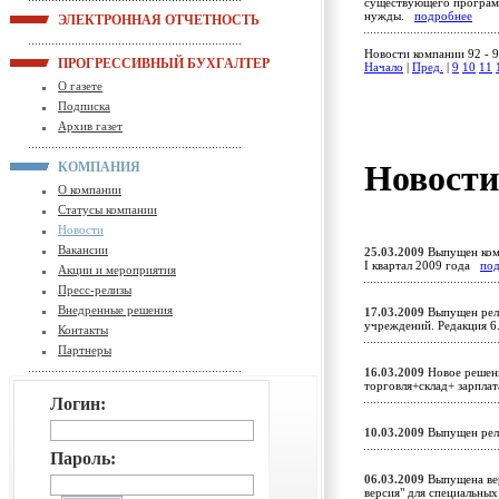
существующего програм
нужды.
подробнее
ЭЛЕКТРОННАЯ ОТЧЕТНОСТЬ
Новости компании 92 - 9
ПРОГРЕССИВНЫЙ БУХГАЛТЕР
Начало
|
Пред.
|
9
10
11
О газете
Подписка
Архив газет
Новост
КОМПАНИЯ
О компании
Статусы компании
Новости
Вакансии
25.03.2009
Выпущен комп
I квартал 2009 года
по
Акции и мероприятия
Пресс-релизы
Внедренные решения
17.03.2009
Выпущен рели
учреждений. Редакция 6
Контакты
Партнеры
16.03.2009
Новое решени
торговля+склад+ зарпл
Логин:
10.03.2009
Выпущен рел
Пароль:
06.03.2009
Выпущена вер
версия" для специальны