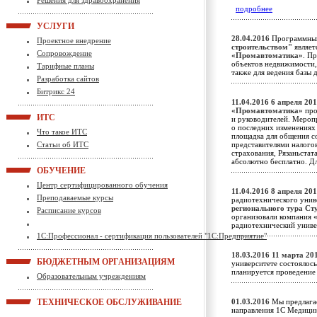
Решения для здравоохранения
подробнее
УСЛУГИ
28.04.2016
Программны
Проектное внедрение
строительством"
являет
Сопровождение
«Промавтоматика»
. П
объектов недвижимости, к
Тарифные планы
также для ведения базы
Разработка сайтов
Битрикс 24
11.04.2016
6 апреля 201
«Промавтоматика»
про
ИТС
и руководителей. Мероп
о последних изменениях 
Что такое ИТС
площадка для общения с
Статьи об ИТС
представителями налого
страхования, Рязаньста
абсолютно бесплатно. Д
ОБУЧЕНИЕ
Центр сертифицированного обучения
11.04.2016
8 апреля 201
Преподаваемые курсы
радиотехнического унив
регионального тура Ст
Расписание курсов
организовали компания
радиотехнический унив
1С:Профессионал - сертификация пользователей "1С:Предприятие"
18.03.2016
11 марта 201
БЮДЖЕТНЫМ ОРГАНИЗАЦИЯМ
университете состоялось
планируется проведение
Образовательным учреждениям
ТЕХНИЧЕСКОЕ ОБСЛУЖИВАНИЕ
01.03.2016
Мы предлагае
направления 1С Медици