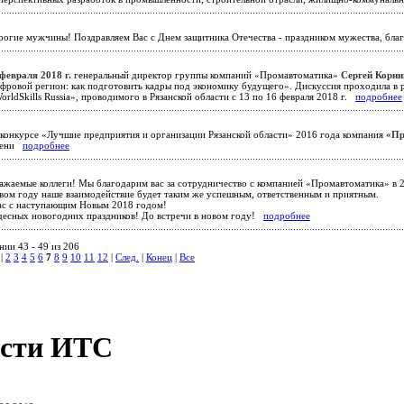
огие мужчины! Поздравляем Вас с Днем защитника Отечества - праздником мужества, бла
февраля 2018 г.
генеральный директор группы компаний «Промавтоматика»
Сергей Корн
фровой регион: как подготовить кадры под экономику будущего». Дискуссия проходила в 
rldSkills Russia», проводимого в Рязанской области с 13 по 16 февраля 2018 г.
подробнее
конкурсе «Лучшие предприятия и организации Рязанской области» 2016 года компания
«Пр
епени
подробнее
жаемые коллеги! Мы благодарим вас за сотрудничество с компанией «Промавтоматика» в 20
овом году наше взаимодействие будет таким же успешным, ответственным и приятным.
ас с наступающим Новым 2018 годом!
десных новогодних праздников! До встречи в новом году!
подробнее
ии 43 - 49 из 206
|
2
3
4
5
6
7
8
9
10
11
12
|
След.
|
Конец
|
Все
сти ИТС