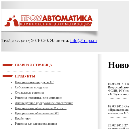
Тел/факс:
50-10-20
. Эл.почта:
info@1c-pa.ru
(4912)
Ново
ГЛАВНАЯ СТРАНИЦА
ПРОДУКТЫ
Программные продукты 1С
02.03.2018
1 
Собственные продукты
Всероссийског
ФСИН, РГУ им.
Отраслевые решения
«1С:Бухгалте
Решения, практика, рекомендации
Антивирусное программное обеспечение
02.03.2018
Оли
Программное обеспечение Microsoft
«Промавтома
Программное обеспечение GFI
платформе 1С 
Прайс-лист
Решения для здравоохранения
28.02.2018
27
достижений и 