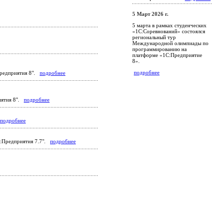
5 Март 2026 г.
5 марта в рамках студенческих
«1С:Соревнований» состоялся
региональный тур
Международной олимпиады по
программированию на
платформе «1С:Предприятие
8».
подробнее
Предприятия 8".
подробнее
риятия 8".
подробнее
подробнее
С:Предприятия 7.7".
подробнее