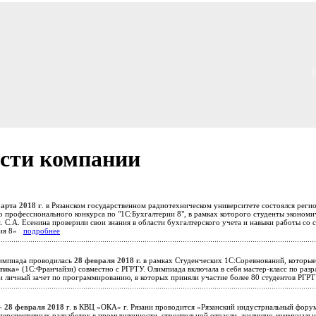
сти компании
марта 2018 г
. в Рязанском государственном радиотехническом университете состоялся реги
о профессионального конкурса по "1С:Бухгалтерии 8", в рамках которого студенты эконом
 С.А. Есенина проверили свои знания в области бухгалтерского учета и навыки работы со
рия 8»
подробнее
мпиада проводилась
28 февраля 2018 г.
в рамках Студенческих 1С:Соревнований, которы
тика»
(1С:Франчайзи) совместно с РГРТУ. Олимпиада включала в себя мастер-класс по раз
и личный зачет по программированию, в которых приняли участие более 80 студентов РГ
 - 28 февраля 2018
г. в КВЦ «ОКА» г. Рязани проводится «Рязанский индустриальный форум
перспективных разработок в промышленности, строительной отрасли, жилищно-коммуналь