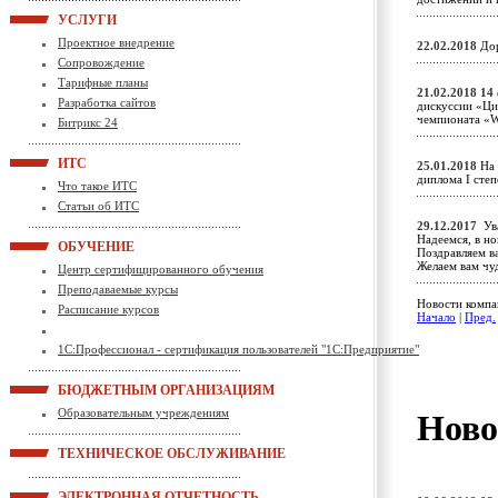
УСЛУГИ
Проектное внедрение
22.02.2018
Дор
Сопровождение
Тарифные планы
21.02.2018
14 
Разработка сайтов
дискуссии «Ци
чемпионата «Wo
Битрикс 24
ИТС
25.01.2018
На 
диплома I ст
Что такое ИТС
Статьи об ИТС
29.12.2017
Ува
Надеемся, в н
ОБУЧЕНИЕ
Поздравляем в
Желаем вам чу
Центр сертифицированного обучения
Преподаваемые курсы
Новости компан
Расписание курсов
Начало
|
Пред.
1С:Профессионал - сертификация пользователей "1С:Предприятие"
БЮДЖЕТНЫМ ОРГАНИЗАЦИЯМ
Образовательным учреждениям
Ново
ТЕХНИЧЕСКОЕ ОБСЛУЖИВАНИЕ
ЭЛЕКТРОННАЯ ОТЧЕТНОСТЬ