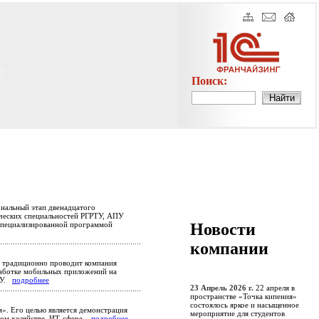
Поиск:
ональный этап двенадцатого
ических специальностей РГРТУ, АПУ
Новости
 специализированной программой
компании
е традиционно проводит компания
работке мобильных приложений на
РТУ.
подробнее
23 Апрель 2026 г.
22 апреля в
пространстве «Точка кипения»
состоялось яркое и насыщенное
». Его целью является демонстрация
мероприятие для студентов
ном хозяйстве, ИТ-сфере.
подробнее