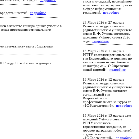
вузов и колледжей, посвящённое
возможностям карьерного роста
в сфере информационных
технологий.
подробнее
городства и чести!
подробнее
27 Март 2026 г.
27 марта в
ишев
в качестве спикера принял участие в
Рязанском государственном
рамках проведения регионального
радиотехническом университете
имени В. Ф. Уткина состоялось
заседание Учёного совета 2026
года.
подробнее
омавтоматика»
стала обладателем
18 Март 2026 г.
11 марта в
РГРТУ состоялся региональный
тур Всероссийского конкурса по
автоматизации малого бизнеса
17 году. Спасибо вам за доверие.
на платформе «1С: Управление
нашей фирмой».
подробнее
18 Март 2026 г.
12 марта в
Рязанском государственном
радиотехническом университете
имени В.Ф. Уткина состоялся
региональный тур
Всероссийского
профессионального конкурса по
«1С:Бухгалтерии 8».
подробнее
17 Март 2026 г.
13 марта в зале
заседаний Учёного совета
РГРТУ состоялось
торжественное заседание, на
котором наградили победителей
студенческих
«1С:Соревнований».
подробнее