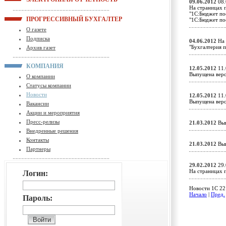
09.06.2012
08.
На страницах 
"1С:Бюджет пос
ПРОГРЕССИВНЫЙ БУХГАЛТЕР
"1С:Бюджет по
О газете
Подписка
04.06.2012
На 
"Бухгалтерия 
Архив газет
КОМПАНИЯ
12.05.2012
11.
Выпущена верс
О компании
Статусы компании
Новости
12.05.2012
11.
Выпущена верс
Вакансии
Акции и мероприятия
Пресс-релизы
21.03.2012
Вып
Внедренные решения
Контакты
21.03.2012
Вып
Партнеры
29.02.2012
29.
На страницах 
Логин:
Новости 1C 22 
Начало
|
Пред.
Пароль: