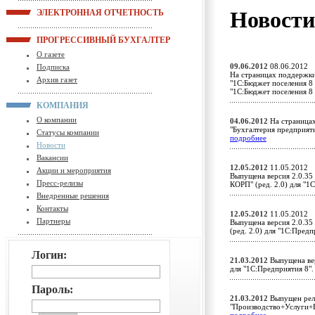
Новост
ЭЛЕКТРОННАЯ ОТЧЕТНОСТЬ
ПРОГРЕССИВНЫЙ БУХГАЛТЕР
О газете
09.06.2012
08.06.2012
Подписка
На страницах поддержки
Архив газет
"1С:Бюджет поселения 8 
"1С:Бюджет поселения 8
КОМПАНИЯ
О компании
04.06.2012
На страницах
"Бухгалтерия предприят
Статусы компании
подробнее
Новости
Вакансии
12.05.2012
11.05.2012
Акции и мероприятия
Выпущена версия 2.0.35
Пресс-релизы
КОРП" (ред. 2.0) для "
Внедренные решения
Контакты
12.05.2012
11.05.2012
Партнеры
Выпущена версия 2.0.35
(ред. 2.0) для "1С:Пред
Логин:
21.03.2012
Выпущена вер
для "1С:Предприятия 8
Пароль:
21.03.2012
Выпущен рели
"Производство+Услуги+Бу