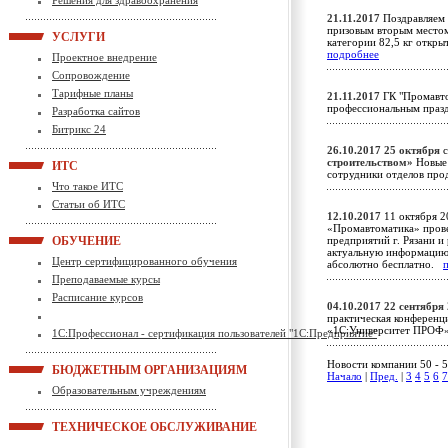
Решения для здравоохранения
21.11.2017
Поздравляем 
призовым вторым местом
УСЛУГИ
категории 82,5 кг откр
подробнее
Проектное внедрение
Сопровождение
Тарифные планы
21.11.2017
ГК "Промавто
профессиональным пра
Разработка сайтов
Битрикс 24
26.10.2017
25 октября
с
строительством»
Новые 
ИТС
сотрудники отделов пр
Что такое ИТС
Статьи об ИТС
12.10.2017
11 октября 2
«Промавтоматика» прове
ОБУЧЕНИЕ
предприятий г. Рязани и
актуальную информацию 
Центр сертифицированного обучения
абсолютно бесплатно.
Преподаваемые курсы
Расписание курсов
04.10.2017
22 сентября
практическая конференц
«1С:Университет ПРОФ»
1С:Профессионал - сертификация пользователей "1С:Предприятие"
Новости компании 50 - 5
БЮДЖЕТНЫМ ОРГАНИЗАЦИЯМ
Начало
|
Пред.
|
3
4
5
6
7
Образовательным учреждениям
ТЕХНИЧЕСКОЕ ОБСЛУЖИВАНИЕ