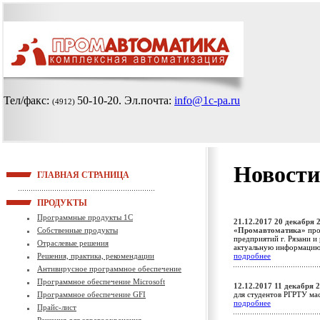
Тел/факс:
50-10-20
. Эл.почта:
info@1c-pa.ru
(4912)
Новости
ГЛАВНАЯ СТРАНИЦА
ПРОДУКТЫ
Программные продукты 1С
21.12.2017
20 декабря 2
Собственные продукты
«Промавтоматика»
про
предприятий г. Рязани и
Отраслевые решения
актуальную информацию 
Решения, практика, рекомендации
подробнее
Антивирусное программное обеспечение
Программное обеспечение Microsoft
12.12.2017
11 декабря 2
Программное обеспечение GFI
для студентов РГРТУ ма
подробнее
Прайс-лист