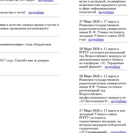
вузов и колледжей, посвящённое
возможностям карьерного роста
в сфере информационных
технологий.
подробнее
городства и чести!
подробнее
27 Март 2026 г.
27 марта в
ишев
в качестве спикера принял участие в
Рязанском государственном
рамках проведения регионального
радиотехническом университете
имени В. Ф. Уткина состоялось
заседание Учёного совета 2026
года.
подробнее
омавтоматика»
стала обладателем
18 Март 2026 г.
11 марта в
РГРТУ состоялся региональный
тур Всероссийского конкурса по
автоматизации малого бизнеса
17 году. Спасибо вам за доверие.
на платформе «1С: Управление
нашей фирмой».
подробнее
18 Март 2026 г.
12 марта в
Рязанском государственном
радиотехническом университете
имени В.Ф. Уткина состоялся
региональный тур
Всероссийского
профессионального конкурса по
«1С:Бухгалтерии 8».
подробнее
17 Март 2026 г.
13 марта в зале
заседаний Учёного совета
РГРТУ состоялось
торжественное заседание, на
котором наградили победителей
студенческих
«1С:Соревнований».
подробнее