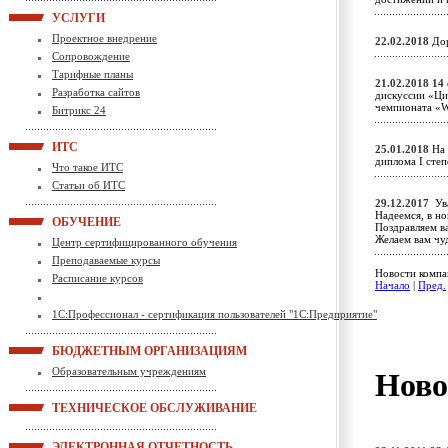
УСЛУГИ
Проектное внедрение
22.02.2018
Дор
Сопровождение
Тарифные планы
21.02.2018
14 
Разработка сайтов
дискуссии «Ци
чемпионата «Wo
Битрикс 24
ИТС
25.01.2018
На 
диплома I ст
Что такое ИТС
Статьи об ИТС
29.12.2017
Ува
Надеемся, в н
ОБУЧЕНИЕ
Поздравляем в
Желаем вам чу
Центр сертифицированного обучения
Преподаваемые курсы
Новости компан
Расписание курсов
Начало
|
Пред.
1С:Профессионал - сертификация пользователей "1С:Предприятие"
БЮДЖЕТНЫМ ОРГАНИЗАЦИЯМ
Образовательным учреждениям
Ново
ТЕХНИЧЕСКОЕ ОБСЛУЖИВАНИЕ
ЭЛЕКТРОННАЯ ОТЧЕТНОСТЬ