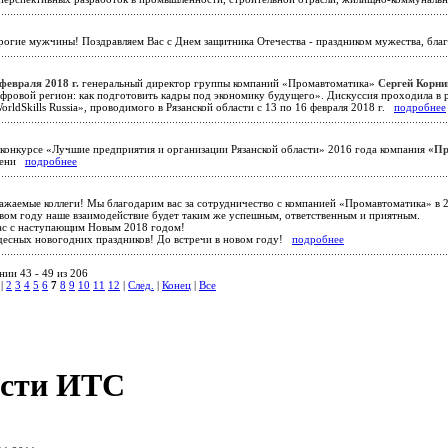
огие мужчины! Поздравляем Вас с Днем защитника Отечества - праздником мужества, бла
февраля 2018 г.
генеральный директор группы компаний «Промавтоматика»
Сергей Корн
фровой регион: как подготовить кадры под экономику будущего». Дискуссия проходила в 
rldSkills Russia», проводимого в Рязанской области с 13 по 16 февраля 2018 г.
подробнее
конкурсе «Лучшие предприятия и организации Рязанской области» 2016 года компания
«Пр
епени
подробнее
жаемые коллеги! Мы благодарим вас за сотрудничество с компанией «Промавтоматика» в 20
овом году наше взаимодействие будет таким же успешным, ответственным и приятным.
ас с наступающим Новым 2018 годом!
десных новогодних праздников! До встречи в новом году!
подробнее
ии 43 - 49 из 206
|
2
3
4
5
6
7
8
9
10
11
12
|
След.
|
Конец
|
Все
сти ИТС