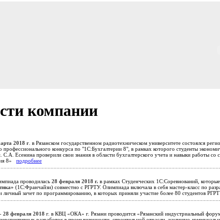
сти компании
марта 2018 г
. в Рязанском государственном радиотехническом университете состоялся реги
о профессионального конкурса по "1С:Бухгалтерии 8", в рамках которого студенты эконом
 С.А. Есенина проверили свои знания в области бухгалтерского учета и навыки работы со
рия 8»
подробнее
мпиада проводилась
28 февраля 2018 г.
в рамках Студенческих 1С:Соревнований, которы
тика»
(1С:Франчайзи) совместно с РГРТУ. Олимпиада включала в себя мастер-класс по раз
и личный зачет по программированию, в которых приняли участие более 80 студентов РГ
 - 28 февраля 2018
г. в КВЦ «ОКА» г. Рязани проводится «Рязанский индустриальный форум
перспективных разработок в промышленности, строительной отрасли, жилищно-коммуналь