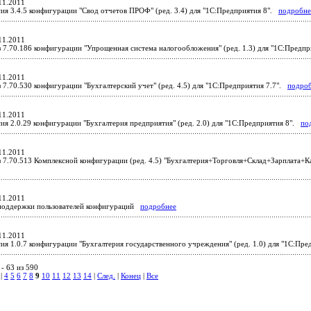
11.2011
ия 3.4.5 конфигурации "Свод отчетов ПРОФ" (ред. 3.4) для "1С:Предприятия 8".
подробне
11.2011
 7.70.186 конфигурации "Упрощенная система налогообложения" (ред. 1.3) для "1С:Предп
11.2011
 7.70.530 конфигурации "Бухгалтерский учет" (ред. 4.5) для "1С:Предприятия 7.7".
подро
11.2011
ия 2.0.29 конфигурации "Бухгалтерия предприятия" (ред. 2.0) для "1С:Предприятия 8".
по
11.2011
 7.70.513 Комплексной конфигурации (ред. 4.5) "Бухгалтерия+Торговля+Склад+Зарплата+К
11.2011
поддержки пользователей конфигураций
подробнее
11.2011
ия 1.0.7 конфигурации "Бухгалтерия государственного учреждения" (ред. 1.0) для "1С:Пр
- 63 из 590
|
4
5
6
7
8
9
10
11
12
13
14
|
След.
|
Конец
|
Все