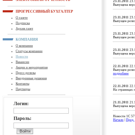
23.11.2011
23.
Выпущена верс
ПРОГРЕССИВНЫЙ БУХГАЛТЕР
23.11.2011
23.
О газете
Выпущен релиз
Подписка
Архив газет
23.11.2011
23.
Выпущен релиз
КОМПАНИЯ
О компании
23.11.2011
23.
Статусы компании
Выпущена верс
Новости
Вакансии
22.11.2011
22.
Акции и мероприятия
Выпущен релиз
Пресс-релизы
подробнее
Внедренные решения
Контакты
22.11.2011
22.
Партнеры
На страницах 
21.11.2011
21.
Логин:
Выпущена верс
Новости 1C 57 
Пароль:
Начало
|
Пред.