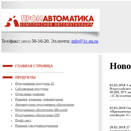
Тел/факс:
50-10-20
. Эл.почта:
info@1c-pa.ru
(4912)
Ново
ГЛАВНАЯ СТРАНИЦА
ПРОДУКТЫ
Программные продукты 1С
02.03.2018
1 
Собственные продукты
Всероссийског
ФСИН, РГУ им.
Отраслевые решения
«1С:Бухгалте
Решения, практика, рекомендации
Антивирусное программное обеспечение
02.03.2018
Оли
Программное обеспечение Microsoft
«Промавтома
Программное обеспечение GFI
платформе 1С 
Прайс-лист
Решения для здравоохранения
28.02.2018
27
достижений и 