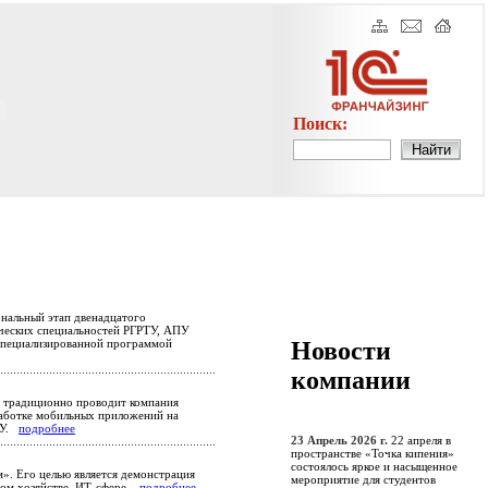
Поиск:
ональный этап двенадцатого
ических специальностей РГРТУ, АПУ
Новости
 специализированной программой
компании
е традиционно проводит компания
работке мобильных приложений на
РТУ.
подробнее
23 Апрель 2026 г.
22 апреля в
пространстве «Точка кипения»
состоялось яркое и насыщенное
». Его целью является демонстрация
мероприятие для студентов
ном хозяйстве, ИТ-сфере.
подробнее