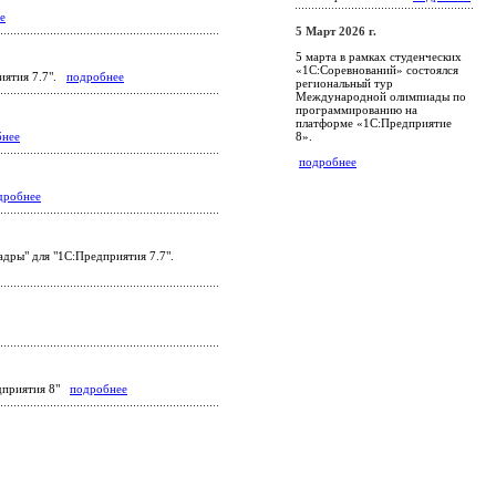
е
5 Март 2026 г.
5 марта в рамках студенческих
«1С:Соревнований» состоялся
риятия 7.7".
подробнее
региональный тур
Международной олимпиады по
программированию на
платформе «1С:Предприятие
8».
бнее
подробнее
дробнее
адры" для "1С:Предприятия 7.7".
едприятия 8"
подробнее