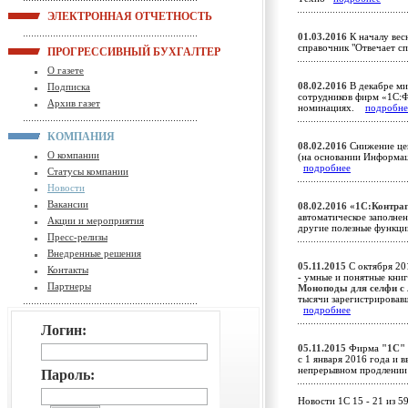
ЭЛЕКТРОННАЯ ОТЧЕТНОСТЬ
01.03.2016
К началу вес
справочник "Отвечает с
ПРОГРЕССИВНЫЙ БУХГАЛТЕР
О газете
08.02.2016
В декабре ми
Подписка
сотрудников фирм «1С:
Архив газет
номинациях.
подробне
КОМПАНИЯ
08.02.2016
Снижение цен
О компании
(на основании Информа
подробнее
Статусы компании
Новости
Вакансии
08.02.2016
«1С:Контраг
автоматическое заполнен
Акции и мероприятия
другие полезные функ
Пресс-релизы
Внедренные решения
05.11.2015
С октября 201
Контакты
- умные и понятные книг
Партнеры
Моноподы для селфи с
тысячи зарегистрировав
подробнее
Логин:
05.11.2015
Фирма
"1С"
c 1 января 2016 года и
непрерывном продлени
Пароль:
Новости 1C 15 - 21 из 5