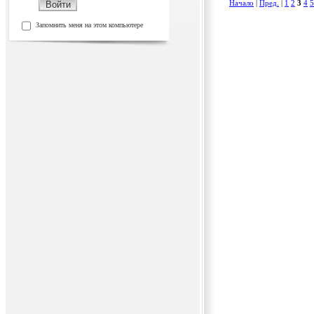
Начало
|
Пред.
|
1
2
3
4
5
Запомнить меня на этом компьютере