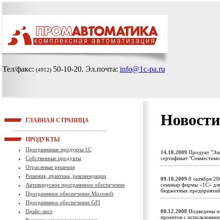
Тел/факс:
50-10-20
. Эл.почта:
info@1c-pa.ru
(4912)
Новости
ГЛАВНАЯ СТРАНИЦА
ПРОДУКТЫ
Программные продукты 1С
14.10.2009
Продукт "Эла
Собственные продукты
сертификат "Совместим
Отраслевые решения
Решения, практика, рекомендации
09.10.2009
8 октября 20
Антивирусное программное обеспечение
семинар фирмы «1С» для 
бюджетных предприят
Программное обеспечение Microsoft
Программное обеспечение GFI
Прайс-лист
08.12.2008
Подведены ит
проектов с использован