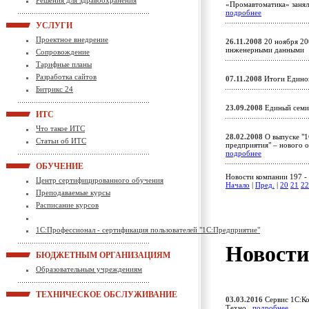
Решения для здравоохранения
«Промавтоматика» занял
подробнее
УСЛУГИ
Проектное внедрение
26.11.2008
20 ноября 200
инженерными данным
Сопровождение
Тарифные планы
Разработка сайтов
07.11.2008
Итоги Едино
Битрикс 24
23.09.2008
Единый семи
ИТС
Что такое ИТС
28.02.2008
О выпуске "1
Статьи об ИТС
предприятия" – нового о
подробнее
ОБУЧЕНИЕ
Новости компании 197 - 
Центр сертифицированного обучения
Начало
|
Пред.
|
20
21
22
Преподаваемые курсы
Расписание курсов
1С:Профессионал - сертификация пользователей "1С:Предприятие"
Новост
БЮДЖЕТНЫМ ОРГАНИЗАЦИЯМ
Образовательным учреждениям
ТЕХНИЧЕСКОЕ ОБСЛУЖИВАНИЕ
03.03.2016
Сервис 1С:Ко
Техно
подробнее