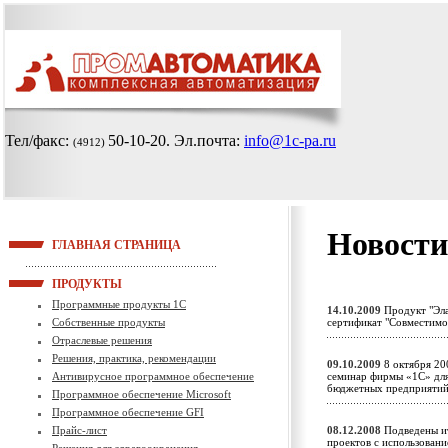
Тел/факс:
50-10-20
. Эл.почта:
info@1c-pa.ru
(4912)
Новости
ГЛАВНАЯ СТРАНИЦА
ПРОДУКТЫ
Программные продукты 1С
14.10.2009
Продукт "Эла
Собственные продукты
сертификат "Совместим
Отраслевые решения
Решения, практика, рекомендации
09.10.2009
8 октября 20
Антивирусное программное обеспечение
семинар фирмы «1С» для 
бюджетных предприят
Программное обеспечение Microsoft
Программное обеспечение GFI
Прайс-лист
08.12.2008
Подведены ит
проектов с использован