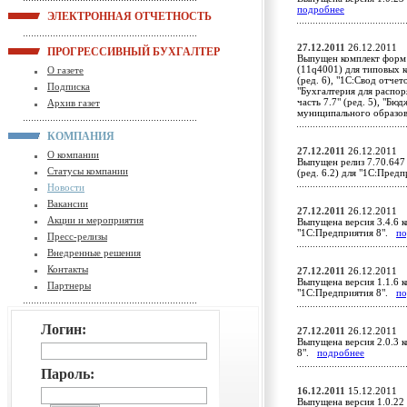
подробнее
ЭЛЕКТРОННАЯ ОТЧЕТНОСТЬ
27.12.2011
26.12.2011
ПРОГРЕССИВНЫЙ БУХГАЛТЕР
Выпущен комплект форм 
(11q4001) для типовых 
О газете
(ред. 6), "1С:Свод отчет
Подписка
"Бухгалтерия для распор
часть 7.7" (ред. 5), "Б
Архив газет
муниципального образо
КОМПАНИЯ
27.12.2011
26.12.2011
О компании
Выпущен релиз 7.70.647
Статусы компании
(ред. 6.2) для "1С:Пред
Новости
Вакансии
27.12.2011
26.12.2011
Акции и мероприятия
Выпущена версия 3.4.6 к
"1С:Предприятия 8".
по
Пресс-релизы
Внедренные решения
Контакты
27.12.2011
26.12.2011
Выпущена версия 1.1.6 к
Партнеры
"1С:Предприятия 8".
по
Логин:
27.12.2011
26.12.2011
Выпущена версия 2.0.3 к
8".
подробнее
Пароль:
16.12.2011
15.12.2011
Выпущена версия 1.0.22