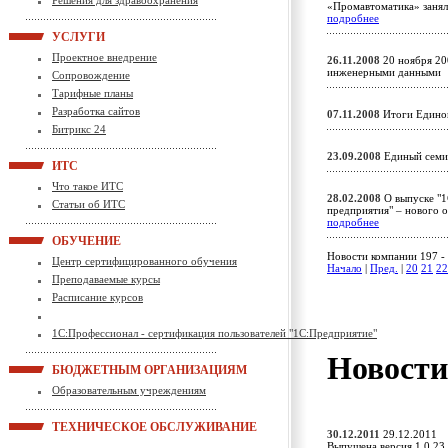
Решения для здравоохранения
«Промавтоматика» занял
подробнее
УСЛУГИ
Проектное внедрение
26.11.2008
20 ноября 200
инженерными данным
Сопровождение
Тарифные планы
Разработка сайтов
07.11.2008
Итоги Едино
Битрикс 24
23.09.2008
Единый семи
ИТС
Что такое ИТС
28.02.2008
О выпуске "1
Статьи об ИТС
предприятия" – нового о
подробнее
ОБУЧЕНИЕ
Новости компании 197 - 
Центр сертифицированного обучения
Начало
|
Пред.
|
20
21
22
Преподаваемые курсы
Расписание курсов
1С:Профессионал - сертификация пользователей "1С:Предприятие"
Новост
БЮДЖЕТНЫМ ОРГАНИЗАЦИЯМ
Образовательным учреждениям
ТЕХНИЧЕСКОЕ ОБСЛУЖИВАНИЕ
30.12.2011
29.12.2011
Выпущена версия 1.0.23