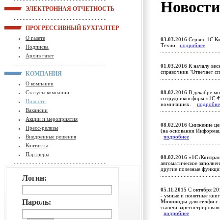
Новост
ЭЛЕКТРОННАЯ ОТЧЕТНОСТЬ
ПРОГРЕССИВНЫЙ БУХГАЛТЕР
О газете
03.03.2016
Сервис 1С:Ко
Техно
подробнее
Подписка
Архив газет
01.03.2016
К началу вес
справочник "Отвечает с
КОМПАНИЯ
О компании
Статусы компании
08.02.2016
В декабре ми
сотрудников фирм «1С:
Новости
номинациях.
подробне
Вакансии
Акции и мероприятия
08.02.2016
Снижение цен
Пресс-релизы
(на основании Информа
Внедренные решения
подробнее
Контакты
Партнеры
08.02.2016
«1С:Контраг
автоматическое заполнен
другие полезные функ
Логин:
05.11.2015
С октября 201
- умные и понятные книг
Пароль:
Моноподы для селфи с
тысячи зарегистрировав
подробнее