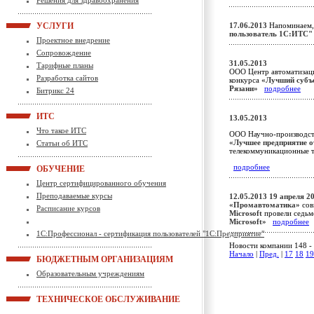
Решения для здравоохранения
УСЛУГИ
17.06.2013
Напоминаем, 
пользователь 1С:ИТС"
Проектное внедрение
Сопровождение
31.05.2013
Тарифные планы
ООО Центр автоматизац
Разработка сайтов
конкурса
«Лучший субъе
Рязани»
подробнее
Битрикс 24
ИТС
13.05.2013
Что такое ИТС
ООО Научно-производс
«Лучшее предприятие о
Статьи об ИТС
телекоммуникационные 
подробнее
ОБУЧЕНИЕ
Центр сертифицированного обучения
Преподаваемые курсы
12.05.2013
19 апреля 2
«Промавтоматика»
сов
Расписание курсов
Microsoft
провели седь
Microsoft»
подробнее
1С:Профессионал - сертификация пользователей "1С:Предприятие"
Новости компании 148 - 
Начало
|
Пред.
|
17
18
19
БЮДЖЕТНЫМ ОРГАНИЗАЦИЯМ
Образовательным учреждениям
ТЕХНИЧЕСКОЕ ОБСЛУЖИВАНИЕ