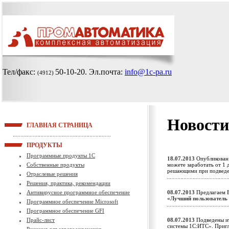
Тел/факс:
50-10-20
. Эл.почта:
info@1c-pa.ru
(4912)
Новости
ГЛАВНАЯ СТРАНИЦА
ПРОДУКТЫ
Программные продукты 1С
18.07.2013
Опубликован 
Собственные продукты
можете заработать от 1 
решающими при подведе
Отраслевые решения
Решения, практика, рекомендации
Антивирусное программное обеспечение
08.07.2013
Предлагаем В
«Лучший пользователь
Программное обеспечение Microsoft
Программное обеспечение GFI
Прайс-лист
08.07.2013
Подведены ит
системы 1С:ИТС». Приг