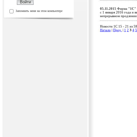
05.11.2015
Фирма
"1С"
Запомнить меня на этом компьютере
c 1 января 2016 года и
непрерывном продлени
Новости 1C 15 - 21 из 5
Начало
|
Пред.
|
1
2
3
4
5