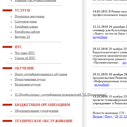
Решения для здравоохранения
УСЛУГИ
14.03.2011
В Рязани про
профессиональное влад
Проектное внедрение
Сопровождение
Тарифные планы
22.12.2010
16 декабря 
семинар для бухгалтер
Разработка сайтов
«Ловеч» почти не было 
Битрикс 24
подробнее
ИТС
29.11.2010
20 ноября 20
Радиотехнического унив
Что такое ИТС
студентов экономически
Статьи об ИТС
Организатором данного 
«Промавтоматика».
по
ОБУЧЕНИЕ
Центр сертифицированного обучения
29.11.2010
18 ноября 2
продовольствия Рязанско
Преподаваемые курсы
«Информационные технол
Расписание курсов
подробнее
1С:Профессионал - сертификация пользователей "1С:Предприятие"
15.11.2010
10 ноября 20
провели телеконференц
учреждения»
в Рязанск
БЮДЖЕТНЫМ ОРГАНИЗАЦИЯМ
Образовательным учреждениям
Новости компании 176 - 
Начало
|
Пред.
|
20
21
22
ТЕХНИЧЕСКОЕ ОБСЛУЖИВАНИЕ