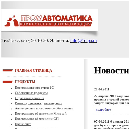
Тел/факс:
50-10-20
. Эл.почта:
info@1c-pa.ru
(4912)
Новости
ГЛАВНАЯ СТРАНИЦА
ПРОДУКТЫ
Программные продукты 1С
28.04.2011
Собственные продукты
22 апреля 2011 года к
Отраслевые решения
провела в третий реги
защита информации в 
Решения, практика, рекомендации
Антивирусное программное обеспечение
подробнее
Программное обеспечение Microsoft
Программное обеспечение GFI
07.04.2011
6 апреля 20
Прайс-лист
для бухгалтеров и рук
почти не было свободны