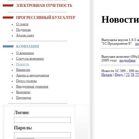
ЭЛЕКТРОННАЯ ОТЧЕТНОСТЬ
Новост
ПРОГРЕССИВНЫЙ БУХГАЛТЕР
О газете
Подписка
Архив газет
Выпущена версия 1.0.5 к
"1С:Предприятия 8".
по
КОМПАНИЯ
О компании
Выпущен комплект (09q1
Статусы компании
2009 года
подробнее
Новости
Вакансии
Новости 1C 589 - 590 из
Начало
|
Пред.
|
75
76
77
Акции и мероприятия
Пресс-релизы
Внедренные решения
Контакты
Партнеры
Логин:
Пароль: