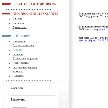
ЭЛЕКТРОННАЯ ОТЧЕТНОСТЬ
ПРОГРЕССИВНЫЙ БУХГАЛТЕР
Выпущена версия 1.0.5 к
"1С:Предприятия 8".
по
О газете
Подписка
Выпущен комплект (09q1
Архив газет
2009 года
подробнее
КОМПАНИЯ
Новости 1C 589 - 590 из
Начало
|
Пред.
|
75
76
77
О компании
Статусы компании
Новости
Вакансии
Акции и мероприятия
Пресс-релизы
Внедренные решения
Контакты
Партнеры
Логин:
Пароль: