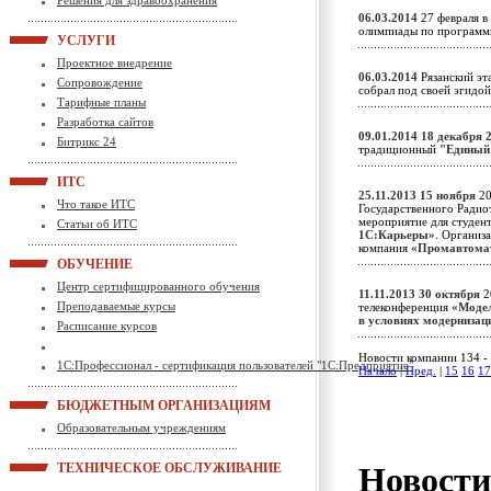
Решения для здравоохранения
06.03.2014
27 февраля в
олимпиады по программ
УСЛУГИ
Проектное внедрение
06.03.2014
Рязанский эта
Сопровождение
собрал под своей эгидо
Тарифные планы
Разработка сайтов
09.01.2014
18 декабря 
Битрикс 24
традиционный
"Единый
ИТС
25.11.2013
15 ноября
20
Что такое ИТС
Государственного Радио
мероприятие для студен
Статьи об ИТС
1С:Карьеры»
. Организ
компания
«Промавтома
ОБУЧЕНИЕ
Центр сертифицированного обучения
11.11.2013
30 октября
2
Преподаваемые курсы
телеконференция
«Модел
в условиях модерниза
Расписание курсов
Новости компании 134 - 
1С:Профессионал - сертификация пользователей "1С:Предприятие"
Начало
|
Пред.
|
15
16
17
БЮДЖЕТНЫМ ОРГАНИЗАЦИЯМ
Образовательным учреждениям
Новост
ТЕХНИЧЕСКОЕ ОБСЛУЖИВАНИЕ