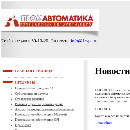
Тел/факс:
50-10-20
. Эл.почта:
info@1c-pa.ru
(4912)
Новости
ГЛАВНАЯ СТРАНИЦА
ПРОДУКТЫ
Программные продукты 1С
13.03.2014
Стоматологич
Собственные продукты
полностью автоматизиро
клиентам обслуживание
Отраслевые решения
Решения, практика, рекомендации
Антивирусное программное обеспечение
06.03.2014
Программное обеспечение Microsoft
Будьте в курсе новостей
Программное обеспечение GFI
подробнее
Прайс-лист