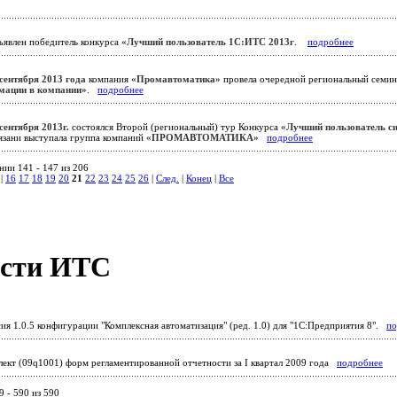
явлен победитель конкурса
«Лучший пользователь 1С:ИТС 2013г
.
подробнее
 сентября 2013 года
компания
«Промавтоматика»
провела очередной региональный семи
мации в компании»
.
подробнее
сентября 2013г.
состоялся Второй (региональный) тур Конкурса
«Лучший пользователь 
Рязани выступала группа компаний
«ПРОМАВТОМАТИКА»
подробнее
нии 141 - 147 из 206
|
16
17
18
19
20
21
22
23
24
25
26
|
След.
|
Конец
|
Все
сти ИТС
ия 1.0.5 конфигурации "Комплексная автоматизация" (ред. 1.0) для "1С:Предприятия 8".
по
ект (09q1001) форм регламентированной отчетности за I квартал 2009 года
подробнее
 - 590 из 590