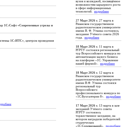
вузов и колледжей, посвящённое
возможностям карьерного роста
в сфере информационных
технологий.
подробнее
27 Март 2026 г.
27 марта в
Рязанском государственном
нар
1С:Софт «Современные угрозы и
радиотехническом университете
имени В. Ф. Уткина состоялось
заседание Учёного совета 2026
года.
подробнее
системы 1С:ИТС»
, центром проведения
18 Март 2026 г.
11 марта в
РГРТУ состоялся региональный
тур Всероссийского конкурса по
автоматизации малого бизнеса
на платформе «1С: Управление
нашей фирмой».
подробнее
18 Март 2026 г.
12 марта в
Рязанском государственном
радиотехническом университете
имени В.Ф. Уткина состоялся
региональный тур
Всероссийского
профессионального конкурса по
«1С:Бухгалтерии 8».
подробнее
дробнее
17 Март 2026 г.
13 марта в зале
заседаний Учёного совета
РГРТУ состоялось
торжественное заседание, на
котором наградили победителей
студенческих
«1С:Соревнований».
подробнее