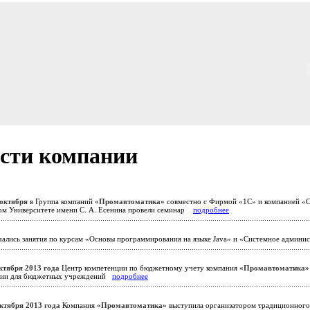
сти компании
 октября
в Группа компаний
«Промавтоматика»
совместно с Фирмой «1С» и компанией «С
ом Университете имени С. А. Есенина провели семинар
подробнее
ались занятия по курсам «Основы программирования на языке Java» и «Системное админ
ктября 2013 года
Центр компетенции по бюджетному учету компания
«Промавтоматика»
ции для бюджетных учреждений
подробнее
октября 2013 года
Компания
«Промавтоматика»
выступила организатором традиционног