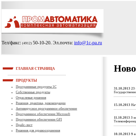
Тел/факс:
50-10-20
. Эл.почта:
info@1c-pa.ru
(4912)
Ново
ГЛАВНАЯ СТРАНИЦА
ПРОДУКТЫ
Программные продукты 1С
31.10.2013
23
Собственные продукты
Государственн
Отраслевые решения
Решения, практика, рекомендации
15.10.2013
Нач
Антивирусное программное обеспечение
Программное обеспечение Microsoft
11.10.2013
3 о
Программное обеспечение GFI
Телеконферен
Прайс-лист
Решения для здравоохранения
10.10.2013
9 