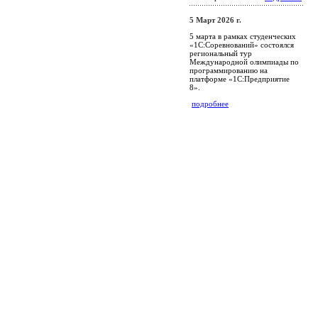
5 Март 2026 г.
5 марта в рамках студенческих
«1С:Соревнований» состоялся
региональный тур
Международной олимпиады по
программированию на
платформе «1С:Предприятие
8».
подробнее