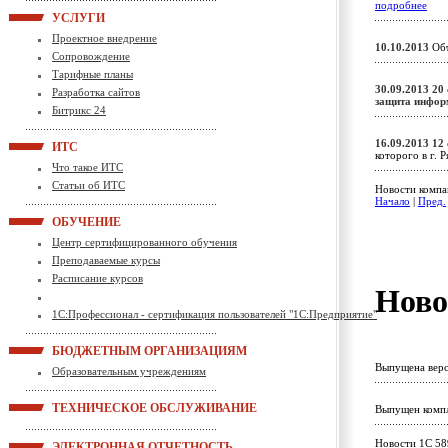
подробнее
УСЛУГИ
Проектное внедрение
10.10.2013
Объ
Сопровождение
Тарифные планы
30.09.2013
20
Разработка сайтов
защита инфор
Битрикс 24
16.09.2013
12 
ИТС
которого в г. 
Что такое ИТС
Статьи об ИТС
Новости компа
Начало
|
Пред.
ОБУЧЕНИЕ
Центр сертифицированного обучения
Преподаваемые курсы
Расписание курсов
Ново
1С:Профессионал - сертификация пользователей "1С:Предприятие"
БЮДЖЕТНЫМ ОРГАНИЗАЦИЯМ
Выпущена верс
Образовательным учреждениям
ТЕХНИЧЕСКОЕ ОБСЛУЖИВАНИЕ
Выпущен компл
Новости 1C 589
ЭЛЕКТРОННАЯ ОТЧЕТНОСТЬ