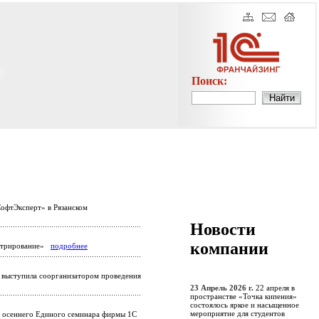
Поиск:
офтЭксперт» в Рязанском
Новости
компании
истрирование»
подробнее
выступила соорганизатором проведения
23 Апрель 2026 г.
22 апреля в
пространстве «Точка кипения»
состоялось яркое и насыщенное
мероприятие для студентов
о осеннего Единого семинара фирмы 1С