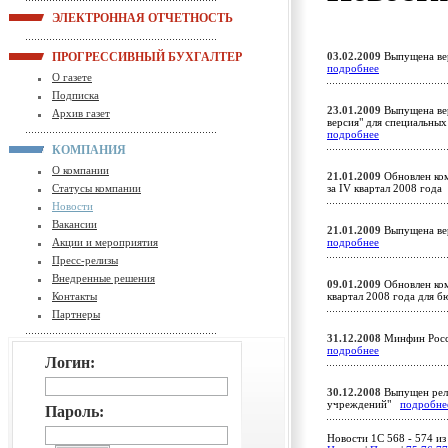
ЭЛЕКТРОННАЯ ОТЧЕТНОСТЬ
ПРОГРЕССИВНЫЙ БУХГАЛТЕР
03.02.2009
Выпущена вер
подробнее
О газете
Подписка
23.01.2009
Выпущена вер
Архив газет
версия" для специальны
подробнее
КОМПАНИЯ
О компании
21.01.2009
Обновлен ком
Статусы компании
за IV квартал 2008 год
Новости
Вакансии
21.01.2009
Выпущена вер
Акции и мероприятия
подробнее
Пресс-релизы
Внедренные решения
09.01.2009
Обновлен ком
Контакты
квартал 2008 года для
Партнеры
31.12.2008
Минфин Росс
подробнее
Логин:
30.12.2008
Выпущен рели
учреждений"
подробне
Пароль:
Новости 1C 568 - 574 из