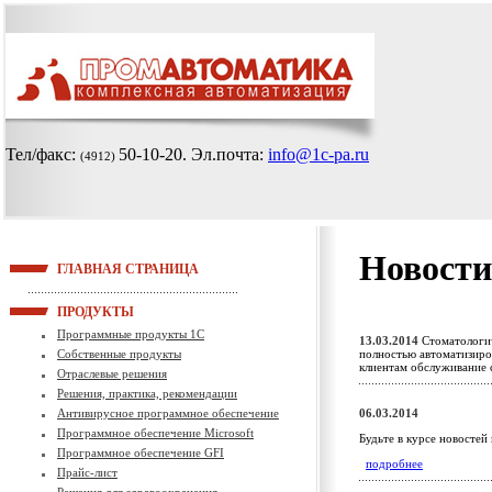
Тел/факс:
50-10-20
. Эл.почта:
info@1c-pa.ru
(4912)
Новости
ГЛАВНАЯ СТРАНИЦА
ПРОДУКТЫ
Программные продукты 1С
13.03.2014
Стоматологич
Собственные продукты
полностью автоматизиро
клиентам обслуживание
Отраслевые решения
Решения, практика, рекомендации
Антивирусное программное обеспечение
06.03.2014
Программное обеспечение Microsoft
Будьте в курсе новостей
Программное обеспечение GFI
подробнее
Прайс-лист