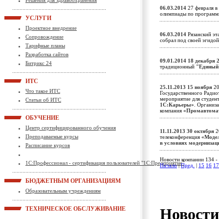
Решения для здравоохранения
06.03.2014
27 февраля в
олимпиады по программ
УСЛУГИ
Проектное внедрение
06.03.2014
Рязанский эта
Сопровождение
собрал под своей эгидо
Тарифные планы
Разработка сайтов
09.01.2014
18 декабря 
Битрикс 24
традиционный
"Единый
ИТС
25.11.2013
15 ноября
20
Что такое ИТС
Государственного Радио
мероприятие для студен
Статьи об ИТС
1С:Карьеры»
. Организ
компания
«Промавтома
ОБУЧЕНИЕ
Центр сертифицированного обучения
11.11.2013
30 октября
2
Преподаваемые курсы
телеконференция
«Модел
в условиях модерниза
Расписание курсов
Новости компании 134 - 
1С:Профессионал - сертификация пользователей "1С:Предприятие"
Начало
|
Пред.
|
15
16
17
БЮДЖЕТНЫМ ОРГАНИЗАЦИЯМ
Образовательным учреждениям
Новост
ТЕХНИЧЕСКОЕ ОБСЛУЖИВАНИЕ