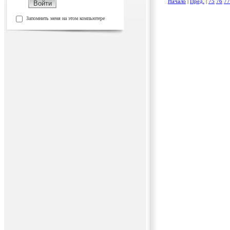
Начало
|
Пред.
|
75
76
77
Запомнить меня на этом компьютере