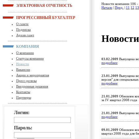
Новости компании 106 - 
ЭЛЕКТРОННАЯ ОТЧЕТНОСТЬ
Начало
|
Пред.
|
11
12
13
ПРОГРЕССИВНЫЙ БУХГАЛТЕР
О газете
Подписка
Новост
Архив газет
КОМПАНИЯ
О компании
Статусы компании
03.02.2009
Выпущена вер
подробнее
Новости
Вакансии
Акции и мероприятия
23.01.2009
Выпущена вер
версия" для специальны
Пресс-релизы
подробнее
Внедренные решения
Контакты
21.01.2009
Обновлен ком
Партнеры
за IV квартал 2008 год
Логин:
21.01.2009
Выпущена вер
подробнее
Пароль:
09.01.2009
Обновлен ком
квартал 2008 года для