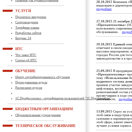
Решения для здравоохранения
28.10.2015
Компания
«П
владельцев и директоро
подробнее
УСЛУГИ
Проектное внедрение
27.10.2015
21 октября 2
Сопровождение
«Промавтоматика» (1С
Тарифные планы
использовать современн
обслуживания».
подро
Разработка сайтов
Битрикс 24
19.10.2015
Единый сем
отмечают в своем ежедн
ИТС
массовое мероприятие, 
Что такое ИТС
городах России для того
законодательстве и в п
Статьи об ИТС
ОБУЧЕНИЕ
25.09.2015
В преддверии
«Промавтоматика»
про
Центр сертифицированного обучения
тему
«Использование б
кадрового состава до
Преподаваемые курсы
приняли участие заведую
Расписание курсов
шеф-повара, воспитатели,
разноплановый состав уч
прозвучавших в ходе се
1С:Профессионал - сертификация пользователей "1С:Предприятие"
деятельности.
подробн
БЮДЖЕТНЫМ ОРГАНИЗАЦИЯМ
13.09.2015
Спрос на усл
Образовательным учреждениям
этой связи в индустрия 
салонами и парикмахерс
этой сфере, клиент имее
ТЕХНИЧЕСКОЕ ОБСЛУЖИВАНИЕ
лучшие условия сервис