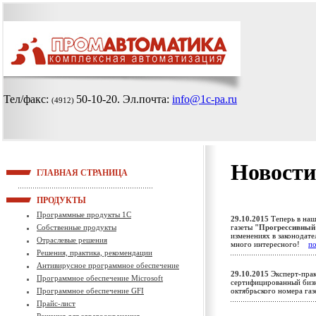
Тел/факс:
50-10-20
. Эл.почта:
info@1c-pa.ru
(4912)
Новости
ГЛАВНАЯ СТРАНИЦА
ПРОДУКТЫ
Программные продукты 1С
29.10.2015
Теперь в наш
Собственные продукты
газеты
"Прогрессивный
изменениях в законодате
Отраслевые решения
много интересного!
п
Решения, практика, рекомендации
Антивирусное программное обеспечение
29.10.2015
Эксперт-прак
Программное обеспечение Microsoft
сертифицированный биз
Программное обеспечение GFI
октябрьского номера га
Прайс-лист