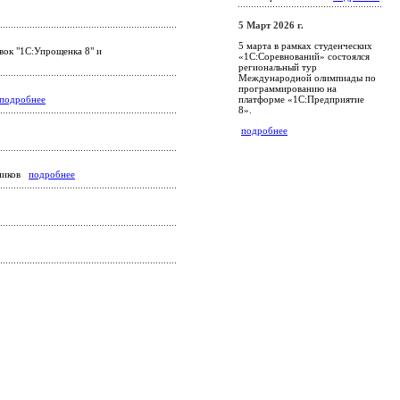
5 Март 2026 г.
5 марта в рамках студенческих
вок "1С:Упрощенка 8" и
«1С:Соревнований» состоялся
региональный тур
Международной олимпиады по
программированию на
платформе «1С:Предприятие
подробнее
8».
подробнее
тников
подробнее