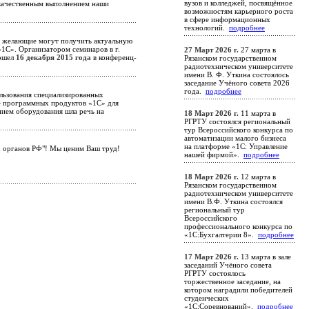
вузов и колледжей, посвящённое
ас качественным выполнением наши
возможностям карьерного роста
в сфере информационных
технологий.
подробнее
е желающие могут получить актуальную
«1С». Организатором семинаров в г.
27 Март 2026 г.
27 марта в
рошел
16 декабря 2015 года
в конференц-
Рязанском государственном
радиотехническом университете
имени В. Ф. Уткина состоялось
заседание Учёного совета 2026
года.
подробнее
льзования специализированных
ие программных продуктов «1С» для
нием оборудования шла речь на
18 Март 2026 г.
11 марта в
РГРТУ состоялся региональный
тур Всероссийского конкурса по
автоматизации малого бизнеса
на платформе «1С: Управление
х органов РФ"! Мы ценим Ваш труд!
нашей фирмой».
подробнее
18 Март 2026 г.
12 марта в
Рязанском государственном
радиотехническом университете
имени В.Ф. Уткина состоялся
региональный тур
Всероссийского
профессионального конкурса по
«1С:Бухгалтерии 8».
подробнее
17 Март 2026 г.
13 марта в зале
заседаний Учёного совета
РГРТУ состоялось
торжественное заседание, на
котором наградили победителей
студенческих
«1С:Соревнований».
подробнее