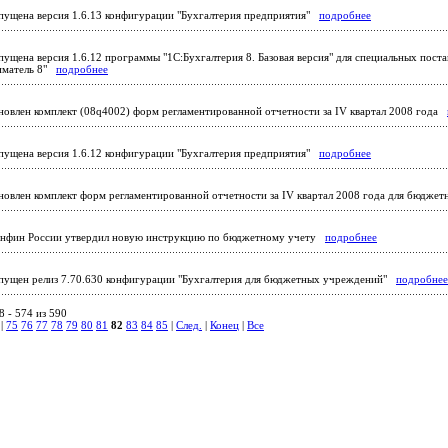
ущена версия 1.6.13 конфигурации "Бухгалтерия предприятия"
подробнее
ущена версия 1.6.12 программы "1С:Бухгалтерия 8. Базовая версия" для специальных поста
иматель 8"
подробнее
овлен комплект (08q4002) форм регламентированной отчетности за IV квартал 2008 года
ущена версия 1.6.12 конфигурации "Бухгалтерия предприятия"
подробнее
овлен комплект форм регламентированной отчетности за IV квартал 2008 года для бюдже
фин России утвердил новую инструкцию по бюджетному учету
подробнее
ущен релиз 7.70.630 конфигурации "Бухгалтерия для бюджетных учреждений"
подробнее
 - 574 из 590
|
75
76
77
78
79
80
81
82
83
84
85
|
След.
|
Конец
|
Все