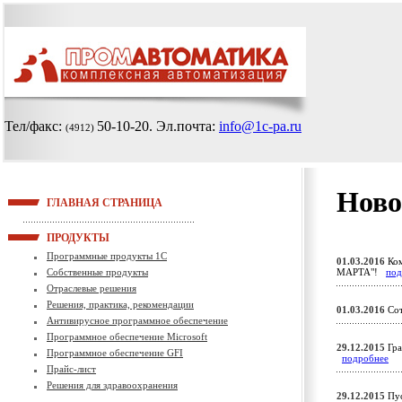
Тел/факс:
50-10-20
. Эл.почта:
info@1c-pa.ru
(4912)
Ново
ГЛАВНАЯ СТРАНИЦА
ПРОДУКТЫ
Программные продукты 1С
01.03.2016
Ко
Собственные продукты
МАРТА"!
под
Отраслевые решения
Решения, практика, рекомендации
01.03.2016
Сот
Антивирусное программное обеспечение
Программное обеспечение Microsoft
29.12.2015
Гра
Программное обеспечение GFI
подробнее
Прайс-лист
Решения для здравоохранения
29.12.2015
Пус