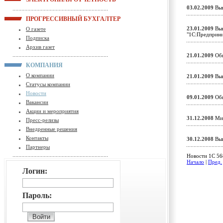
03.02.2009
Вып
ПРОГРЕССИВНЫЙ БУХГАЛТЕР
23.01.2009
Вып
О газете
"1С:Предприн
Подписка
Архив газет
21.01.2009
Обн
КОМПАНИЯ
О компании
21.01.2009
Вып
Статусы компании
Новости
09.01.2009
Обн
Вакансии
Акции и мероприятия
31.12.2008
Мин
Пресс-релизы
Внедренные решения
Контакты
30.12.2008
Вып
Партнеры
Новости 1C 568
Начало
|
Пред.
Логин:
Пароль: