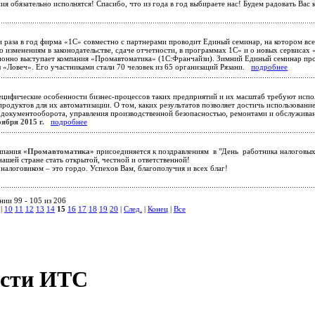
ния обязательно исполнятся! Спасибо, что из года в год выбираете нас! Будем радовать В
 раза в год фирма «1С» совместно с партнерами проводит Единый семинар, на котором вс
 изменениям в законодательстве, сдаче отчетности, в программах 1С» и о новых сервисах 
ионно выступает компания «Промавтоматика» (1С:Франчайзи). Зимний Единый семинар п
ы «Ловеч». Его участниками стали 70 человек из 65 организаций Рязани.
подробнее
цифические особенности бизнес-процессов таких предприятий и их масштаб требуют испо
родуктов для их автоматизации. О том, каких результатов позволяет достичь использован
 документооборота, управления производственной безопасностью, ремонтами и обслужива
оября 2015 г.
подробнее
пания
«Промавтоматика»
присоединяется к поздравлениям в "День работника налоговы
ашей стране стать открытой, честной и ответственной!
налоговиком – это гордо. Успехов Вам, благополучия и всех благ!
нии 99 - 105 из 206
|
10
11
12
13
14
15
16
17
18
19
20
|
След.
|
Конец
|
Все
сти ИТС