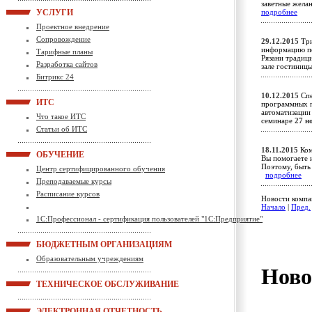
заветные жела
УСЛУГИ
подробнее
Проектное внедрение
Сопровождение
29.12.2015
Три
информацию по
Тарифные планы
Рязани традиц
Разработка сайтов
зале гостиниц
Битрикс 24
10.12.2015
Спе
ИТС
программных п
автоматизации
Что такое ИТС
семинаре
27 н
Статьи об ИТС
18.11.2015
Ком
ОБУЧЕНИЕ
Вы помогаете н
Поэтому, быть 
Центр сертифицированного обучения
подробнее
Преподаваемые курсы
Расписание курсов
Новости компа
Начало
|
Пред.
1С:Профессионал - сертификация пользователей "1С:Предприятие"
БЮДЖЕТНЫМ ОРГАНИЗАЦИЯМ
Образовательным учреждениям
Ново
ТЕХНИЧЕСКОЕ ОБСЛУЖИВАНИЕ
ЭЛЕКТРОННАЯ ОТЧЕТНОСТЬ