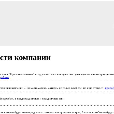
сти компании
мпания
"Промавтоматика"
поздравляет всех женщин с наступающим весенним празднико
робнее
рудники компании «Промавтоматика» активны не только в работе, но и на отдыхе!
подроб
фик работы в предпраздничные и праздничные дни
ть в жизни будет много радостных моментов и приятных встреч, близкие и любимые будут 