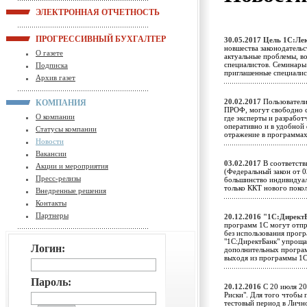
ЭЛЕКТРОННАЯ ОТЧЕТНОСТЬ
ПРОГРЕССИВНЫЙ БУХГАЛТЕР
30.05.2017
Цель 1С:Ле
новшества законодательс
О газете
актуальные проблемы, в
специалистов. Семинары
Подписка
приглашенные специал
Архив газет
20.02.2017
Пользователи
КОМПАНИЯ
ПРОФ, могут свободно с
О компании
где эксперты и разрабо
оперативно и в удобной 
Статусы компании
отражение в программ
Новости
Вакансии
03.02.2017
В соответств
Акции и мероприятия
(Федеральный закон от 
Пресс-релизы
большинство индивидуал
только ККТ нового пок
Внедренные решения
Контакты
Партнеры
20.12.2016
"1С:Директ
программ 1С могут отпр
без использования прогр
"1С:ДиректБанк" упрощае
Логин:
дополнительных программ
выходя из программы 
Пароль:
20.12.2016
С 20 июля 20
Риски". Для того чтобы
тестовый период в Личн