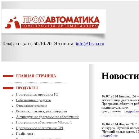
Тел/факс:
50-10-20
. Эл.почта:
info@1c-pa.ru
(4912)
Новости
ГЛАВНАЯ СТРАНИЦА
ПРОДУКТЫ
Программные продукты 1С
16.07.2024
Битрикс 24 —
Собственные продукты
любого вида деятельност
Программа облегчит раб
Отраслевые решения
индивидуального
Решения, практика, рекомендации
предприятия.
подробне
Антивирусное программное обеспечение
Программное обеспечение Microsoft
16.04.2024
Фирма "1С" о
Программное обеспечение GFI
конкурса "Лучший пользо
"Лучший пользователь 1
Прайс-лист
подробнее