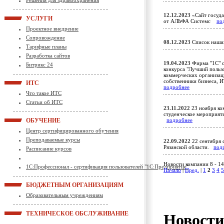
Решения для здравоохранения
12.12.2023
«Сайт госуда
УСЛУГИ
от АЛЬФА Системс
по
Проектное внедрение
Сопровождение
08.12.2023
Список наших
Тарифные планы
Разработка сайтов
19.04.2023
Фирма "1С" об
Битрикс 24
конкурса "Лучший польз
коммерческих организац
собственники бизнеса, 
ИТС
подробнее
Что такое ИТС
Статьи об ИТС
23.11.2022
23 ноября ко
студенческое мероприяти
ОБУЧЕНИЕ
подробнее
Центр сертифицированного обучения
Преподаваемые курсы
22.09.2022
22 сентября 
Рязанской области.
под
Расписание курсов
Новости компании 8 - 14
1С:Профессионал - сертификация пользователей "1С:Предприятие"
Начало
|
Пред.
|
1
2
3
4
5
БЮДЖЕТНЫМ ОРГАНИЗАЦИЯМ
Образовательным учреждениям
ТЕХНИЧЕСКОЕ ОБСЛУЖИВАНИЕ
Новост