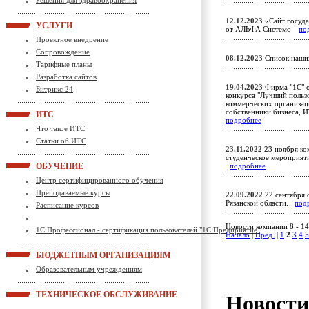
Решения для здравоохранения
12.12.2023
«Сайт госуда
УСЛУГИ
от АЛЬФА Системс
по
Проектное внедрение
Сопровождение
08.12.2023
Список наших
Тарифные планы
Разработка сайтов
19.04.2023
Фирма "1С" об
Битрикс 24
конкурса "Лучший польз
коммерческих организац
собственники бизнеса, 
ИТС
подробнее
Что такое ИТС
Статьи об ИТС
23.11.2022
23 ноября ко
студенческое мероприяти
ОБУЧЕНИЕ
подробнее
Центр сертифицированного обучения
Преподаваемые курсы
22.09.2022
22 сентября 
Рязанской области.
под
Расписание курсов
Новости компании 8 - 14
1С:Профессионал - сертификация пользователей "1С:Предприятие"
Начало
|
Пред.
|
1
2
3
4
5
БЮДЖЕТНЫМ ОРГАНИЗАЦИЯМ
Образовательным учреждениям
ТЕХНИЧЕСКОЕ ОБСЛУЖИВАНИЕ
Новост