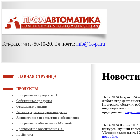
Тел/факс:
50-10-20
. Эл.почта:
info@1c-pa.ru
(4912)
Новости
ГЛАВНАЯ СТРАНИЦА
ПРОДУКТЫ
Программные продукты 1С
16.07.2024
Битрикс 24 —
Собственные продукты
любого вида деятельност
Программа облегчит раб
Отраслевые решения
индивидуального
Решения, практика, рекомендации
предприятия.
подробне
Антивирусное программное обеспечение
Программное обеспечение Microsoft
16.04.2024
Фирма "1С" о
Программное обеспечение GFI
конкурса "Лучший пользо
"Лучший пользователь 1
Прайс-лист
подробнее