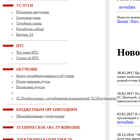
УСЛУГИ
подробнее
Проектное внедрение
Новости компа
Сопровождение
Начало
|
Пред.
Тарифные планы
Разработка сайтов
Битрикс 24
ИТС
Ново
Что такое ИТС
Статьи об ИТС
ОБУЧЕНИЕ
30.05.2017
Це
Центр сертифицированного обучения
также наиболе
разработчики
Преподаваемые курсы
Расписание курсов
20.02.2017
Пол
1С:Лекторий, 
1С:Профессионал - сертификация пользователей "1С:Предприятие"
законодательс
БЮДЖЕТНЫМ ОРГАНИЗАЦИЯМ
03.02.2017
В с
Образовательным учреждениям
организации и
подробнее
ТЕХНИЧЕСКОЕ ОБСЛУЖИВАНИЕ
20.12.2016
"1
получать выпис
ЭЛЕКТРОННАЯ ОТЧЕТНОСТЬ