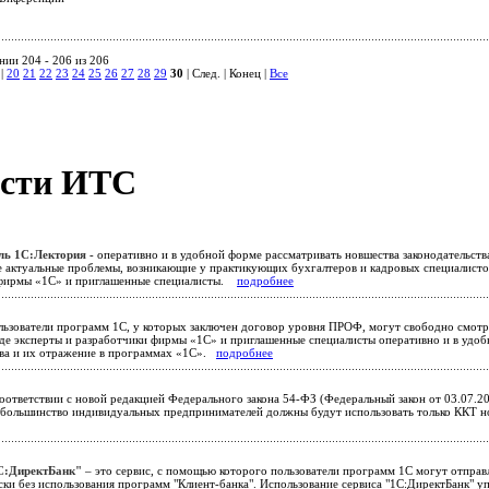
нии 204 - 206 из 206
|
20
21
22
23
24
25
26
27
28
29
30
| След. | Конец
|
Все
сти ИТС
ль 1С:Лектория
- оперативно и в удобной форме рассматривать новшества законодательств
е актуальные проблемы, возникающие у практикующих бухгалтеров и кадровых специалисто
 фирмы «1С» и приглашенные специалисты.
подробнее
ьзователи программ 1С, у которых заключен договор уровня ПРОФ, могут свободно смотре
где эксперты и разработчики фирмы «1С» и приглашенные специалисты оперативно и в удо
тва и их отражение в программах «1С».
подробнее
оответствии с новой редакцией Федерального закона 54-ФЗ (Федеральный закон от 03.07.2
 большинство индивидуальных предпринимателей должны будут использовать только ККТ 
С:ДиректБанк"
– это сервис, с помощью которого пользователи программ 1С могут отправ
ки без использования программ "Клиент-банка". Использование сервиса "1С:ДиректБанк" упр