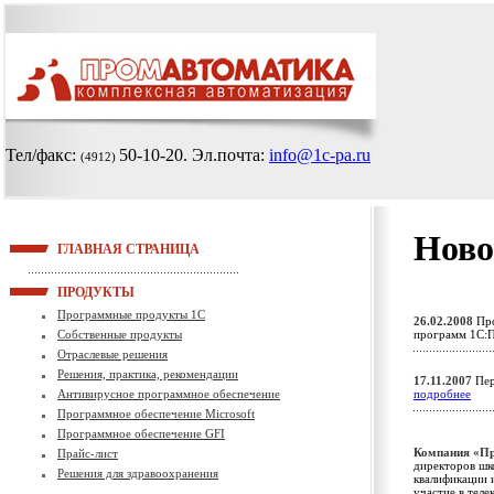
Тел/факс:
50-10-20
. Эл.почта:
info@1c-pa.ru
(4912)
Ново
ГЛАВНАЯ СТРАНИЦА
ПРОДУКТЫ
Программные продукты 1С
26.02.2008
Про
Собственные продукты
программ 1С:
Отраслевые решения
Решения, практика, рекомендации
17.11.2007
Пер
Антивирусное программное обеспечение
подробнее
Программное обеспечение Microsoft
Программное обеспечение GFI
Компания «Пр
Прайс-лист
директоров шк
Решения для здравоохранения
квалификации 
участие в тел