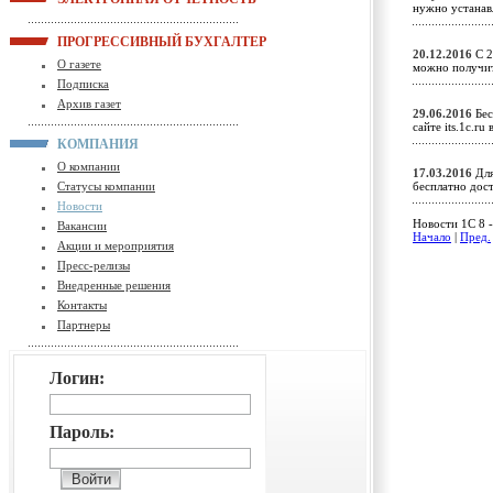
нужно устанав
ПРОГРЕССИВНЫЙ БУХГАЛТЕР
20.12.2016
С 2
О газете
можно получит
Подписка
Архив газет
29.06.2016
Бес
сайте its.1c.ru
КОМПАНИЯ
О компании
17.03.2016
Для
Статусы компании
бесплатно до
Новости
Новости 1C 8 -
Вакансии
Начало
|
Пред.
Акции и мероприятия
Пресс-релизы
Внедренные решения
Контакты
Партнеры
Логин:
Пароль: