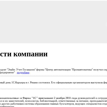
сти компании
дукт "Элайн: Учет Госзаказов" фирмы "Центр автоматизации "Промавтоматика" получил се
Предприятие"
подробнее
вый день 1С:Карьеры в г. Рязани состоялся. Его официальным организатором выступил
омавтоматика» и Фирма "1С" приглашают 2 ноября 2011 года
руководителей и сотрудн
ол и их заместителей, психологов, библиотекарей, ответственных за питание, преподавате
и других работников системы образования главных бухгалтеров, ведущих специалистов отд
еконференции