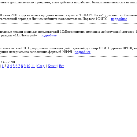
ливать дополнительных программ, а все действия по работе с банком выполняются в не в
0 июля 2016 года начались продажи нового сервиса "1СПАРК Риски". Для того чтобы позна
ь тестовый период в Личном кабинете пользователя на Портале 1С:ИТС
подробнее
платные лекции июня для пользователей 1С:Предприятия, имеющих действующий договор
 в разделе
«1С:Лекторий»
подробнее
 пользователей 1С:Предприятия, имеющих действующий договор 1С:ИТС уровня ПРОФ, на са
ступны материалы по заполнению формы 6-НДФЛ
подробнее
 14 из 590
|
1
2
3
4
5
6
7
8
9
10
11
|
След.
|
Конец
|
Все