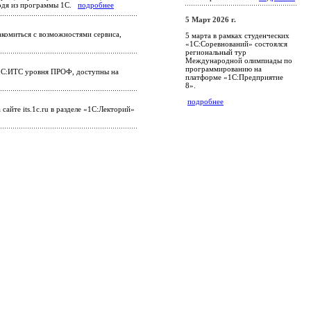
ыходя из программы 1С.
подробнее
5 Март 2026 г.
комиться с возможностями сервиса,
5 марта в рамках студенческих
«1С:Соревнований» состоялся
региональный тур
Международной олимпиады по
программированию на
 1С:ИТС уровня ПРОФ, доступны на
платформе «1С:Предприятие
8».
подробнее
йте its.1c.ru в разделе «1С:Лекторий»