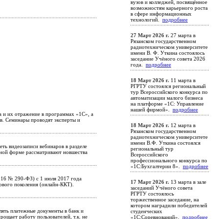
вузов и колледжей, посвящённое
возможностям карьерного роста
в сфере информационных
технологий.
подробнее
27 Март 2026 г.
27 марта в
Рязанском государственном
радиотехническом университете
имени В. Ф. Уткина состоялось
заседание Учёного совета 2026
года.
подробнее
18 Март 2026 г.
11 марта в
РГРТУ состоялся региональный
тур Всероссийского конкурса по
автоматизации малого бизнеса
на платформе «1С: Управление
нашей фирмой».
подробнее
а и их отражение в программах «1С», а
в. Семинары проводят эксперты и
18 Март 2026 г.
12 марта в
Рязанском государственном
радиотехническом университете
имени В.Ф. Уткина состоялся
ть видеозаписи вебинаров в разделе
региональный тур
бной форме рассматривают новшества
Всероссийского
профессионального конкурса по
«1С:Бухгалтерии 8».
подробнее
016 № 290-ФЗ) с 1 июля 2017 года
17 Март 2026 г.
13 марта в зале
нового поколения (онлайн-ККТ).
заседаний Учёного совета
РГРТУ состоялось
торжественное заседание, на
котором наградили победителей
лять платежные документы в банк и
студенческих
ощает работу пользователей, т.к. не
«1С:Соревнований».
подробнее