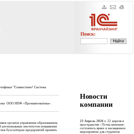
Поиск:
ртификат "Совместимо! Система
Новости
компании
а фирма ООО НПФ «Промавтоматика».
23 Апрель 2026 г.
22 апреля в
иков органов управления образованием,
пространстве «Точка кипения»
лей региональных институтов повышения
состоялось яркое и насыщенное
елов бухгалтерии предприятий принять
мероприятие для студентов