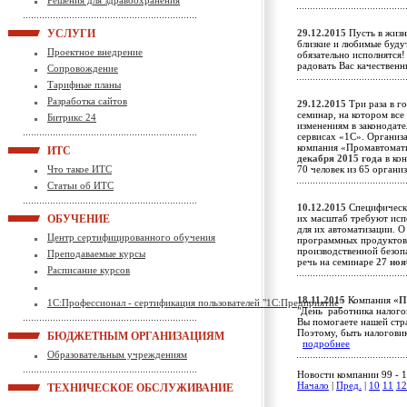
Решения для здравоохранения
УСЛУГИ
29.12.2015
Пусть в жизн
близкие и любимые будут
Проектное внедрение
обязательно исполнятся!
радовать Вас качестве
Сопровождение
Тарифные планы
Разработка сайтов
29.12.2015
Три раза в г
семинар, на котором вс
Битрикс 24
изменениям в законодате
сервисах «1С». Организа
компания «Промавтомат
ИТС
декабря 2015 года
в кон
Что такое ИТС
70 человек из 65 орган
Статьи об ИТС
10.12.2015
Специфически
ОБУЧЕНИЕ
их масштаб требуют исп
для их автоматизации. О
Центр сертифицированного обучения
программных продуктов 
производственной безоп
Преподаваемые курсы
речь на семинаре
27 ноя
Расписание курсов
18.11.2015
Компания
«П
1С:Профессионал - сертификация пользователей "1С:Предприятие"
"День работника налого
Вы помогаете нашей стра
Поэтому, быть налоговик
БЮДЖЕТНЫМ ОРГАНИЗАЦИЯМ
подробнее
Образовательным учреждениям
Новости компании 99 - 1
Начало
|
Пред.
|
10
11
12
ТЕХНИЧЕСКОЕ ОБСЛУЖИВАНИЕ