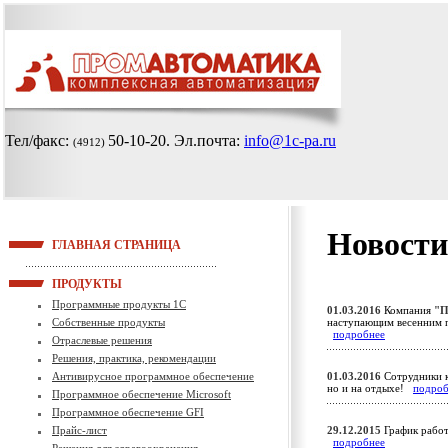
Тел/факс:
50-10-20
. Эл.почта:
info@1c-pa.ru
(4912)
Новости
ГЛАВНАЯ СТРАНИЦА
ПРОДУКТЫ
Программные продукты 1С
01.03.2016
Компания
"П
Собственные продукты
наступающим весенним 
подробнее
Отраслевые решения
Решения, практика, рекомендации
Антивирусное программное обеспечение
01.03.2016
Сотрудники к
но и на отдыхе!
подроб
Программное обеспечение Microsoft
Программное обеспечение GFI
Прайс-лист
29.12.2015
График работ
подробнее