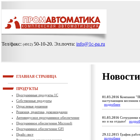
Тел/факс:
50-10-20
. Эл.почта:
info@1c-pa.ru
(4912)
Новости
ГЛАВНАЯ СТРАНИЦА
ПРОДУКТЫ
Программные продукты 1С
01.03.2016
Компания
"П
Собственные продукты
наступающим весенним 
подробнее
Отраслевые решения
Решения, практика, рекомендации
Антивирусное программное обеспечение
01.03.2016
Сотрудники к
но и на отдыхе!
подроб
Программное обеспечение Microsoft
Программное обеспечение GFI
Прайс-лист
29.12.2015
График работ
подробнее