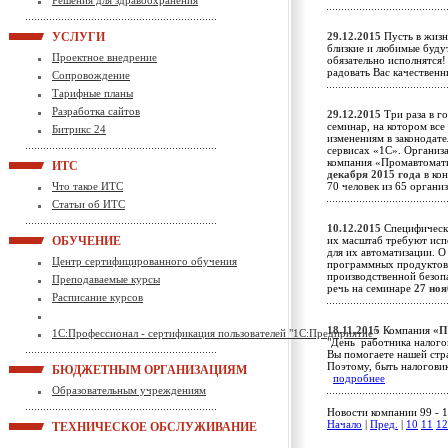
Решения для здравоохранения
УСЛУГИ
29.12.2015
Пусть в жизн
близкие и любимые будут
Проектное внедрение
обязательно исполнятся!
радовать Вас качестве
Сопровождение
Тарифные планы
Разработка сайтов
29.12.2015
Три раза в г
семинар, на котором вс
Битрикс 24
изменениям в законодате
сервисах «1С». Организа
компания «Промавтомат
ИТС
декабря 2015 года
в кон
Что такое ИТС
70 человек из 65 орган
Статьи об ИТС
10.12.2015
Специфически
ОБУЧЕНИЕ
их масштаб требуют исп
для их автоматизации. О
Центр сертифицированного обучения
программных продуктов 
производственной безоп
Преподаваемые курсы
речь на семинаре
27 ноя
Расписание курсов
18.11.2015
Компания
«П
1С:Профессионал - сертификация пользователей "1С:Предприятие"
"День работника налого
Вы помогаете нашей стра
Поэтому, быть налоговик
БЮДЖЕТНЫМ ОРГАНИЗАЦИЯМ
подробнее
Образовательным учреждениям
Новости компании 99 - 1
Начало
|
Пред.
|
10
11
12
ТЕХНИЧЕСКОЕ ОБСЛУЖИВАНИЕ