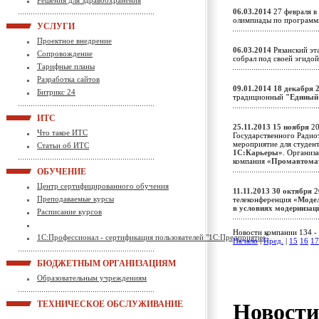
Решения для здравоохранения
06.03.2014
27 февраля в
олимпиады по программ
УСЛУГИ
Проектное внедрение
06.03.2014
Рязанский эта
Сопровождение
собрал под своей эгидо
Тарифные планы
Разработка сайтов
09.01.2014
18 декабря 
Битрикс 24
традиционный
"Единый
ИТС
25.11.2013
15 ноября
20
Что такое ИТС
Государственного Радио
мероприятие для студен
Статьи об ИТС
1С:Карьеры»
. Организ
компания
«Промавтома
ОБУЧЕНИЕ
Центр сертифицированного обучения
11.11.2013
30 октября
2
Преподаваемые курсы
телеконференция
«Модел
в условиях модерниза
Расписание курсов
Новости компании 134 - 
1С:Профессионал - сертификация пользователей "1С:Предприятие"
Начало
|
Пред.
|
15
16
17
БЮДЖЕТНЫМ ОРГАНИЗАЦИЯМ
Образовательным учреждениям
Новост
ТЕХНИЧЕСКОЕ ОБСЛУЖИВАНИЕ