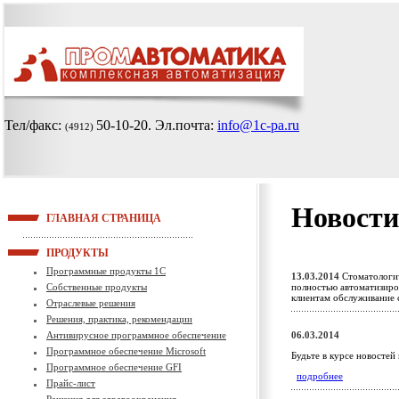
Тел/факс:
50-10-20
. Эл.почта:
info@1c-pa.ru
(4912)
Новости
ГЛАВНАЯ СТРАНИЦА
ПРОДУКТЫ
Программные продукты 1С
13.03.2014
Стоматологич
Собственные продукты
полностью автоматизиро
клиентам обслуживание
Отраслевые решения
Решения, практика, рекомендации
Антивирусное программное обеспечение
06.03.2014
Программное обеспечение Microsoft
Будьте в курсе новостей
Программное обеспечение GFI
подробнее
Прайс-лист