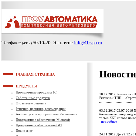
Тел/факс:
50-10-20
. Эл.почта:
info@1c-pa.ru
(4912)
Новости
ГЛАВНАЯ СТРАНИЦА
ПРОДУКТЫ
Программные продукты 1С
10.02.2017
Компания «Пр
Собственные продукты
Рязанской ТПП - «Страт
Отраслевые решения
Решения, практика, рекомендации
03.02.2017
03.07.2016 №
Антивирусное программное обеспечение
большинство индивидуал
только ККТ нового поко
Программное обеспечение Microsoft
подробнее
Программное обеспечение GFI
Прайс-лист
24.01.2017
До 29.12.20