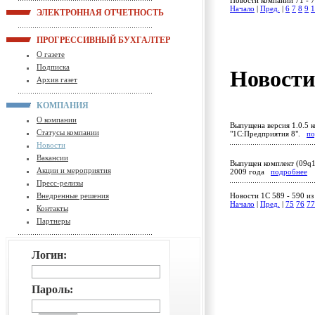
Новости компании 71 - 7
Начало
|
Пред.
|
6
7
8
9
1
ЭЛЕКТРОННАЯ ОТЧЕТНОСТЬ
ПРОГРЕССИВНЫЙ БУХГАЛТЕР
О газете
Подписка
Новост
Архив газет
КОМПАНИЯ
О компании
Выпущена версия 1.0.5 к
Статусы компании
"1С:Предприятия 8".
по
Новости
Вакансии
Выпущен комплект (09q1
Акции и мероприятия
2009 года
подробнее
Пресс-релизы
Внедренные решения
Новости 1C 589 - 590 из
Начало
|
Пред.
|
75
76
77
Контакты
Партнеры
Логин:
Пароль: