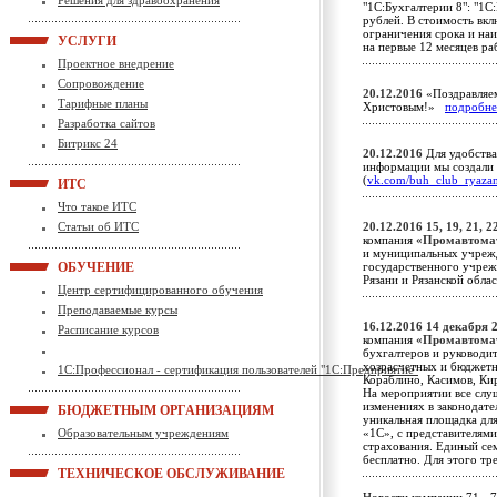
Решения для здравоохранения
"1С:Бухгалтерии 8": "1С:
рублей. В стоимость вкл
ограничения срока и на
УСЛУГИ
на первые 12 месяцев р
Проектное внедрение
Сопровождение
20.12.2016
«Поздравляе
Тарифные планы
Христовым!»
подробне
Разработка сайтов
Битрикс 24
20.12.2016
Для удобства
информации мы создали 
(
vk.com/buh_club_ryaza
ИТС
Что такое ИТС
Статьи об ИТС
20.12.2016
15, 19, 21, 
компания
«Промавтома
и муниципальных учрежд
ОБУЧЕНИЕ
государственного учреж
Рязани и Рязанской обл
Центр сертифицированного обучения
Преподаваемые курсы
16.12.2016
14 декабря 2
Расписание курсов
компания
«Промавтома
бухгалтеров и руководит
хозрасчетных и бюджетны
1С:Профессионал - сертификация пользователей "1С:Предприятие"
Кораблино, Касимов, Кир
На мероприятии все слу
изменениях в законодате
БЮДЖЕТНЫМ ОРГАНИЗАЦИЯМ
уникальная площадка дл
Образовательным учреждениям
«1С», с представителям
страхования. Единый с
бесплатно. Для этого тр
ТЕХНИЧЕСКОЕ ОБСЛУЖИВАНИЕ